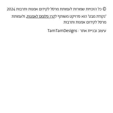
© כל הזכויות שמורות לעמותת מרסל לקידום אמנות ותרבות 2024
'נקודת מבט' הוא פרויקט משותף ל
קרן פלומס לאמנות
, ולעמותת
מרסל לקידום אמנות ותרבות
עיצוב ובניית אתר :
TamTamDesigns
מרסל
נקודת מבט
אירועים
כל הטקסטים
סיורים
אמניות/ים
תכנית התמחות
אוספים
אודות מרסל
אודות
חנות תרבות
?יש לך הצעה
תקנון החנות
חדשות
הצהרת נגישות
מדיניות פרטיות