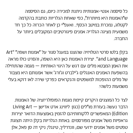
כל סיסמה אנטי-אמנותית ניתנת למכירה כיום; גם הסיסמה
ש״האמנות היא מיותרת״, כפי שאחת הגלריות כותבת בהקדמה
לקטלוג, נמכרת במיטב הכסף… ואעפ״י כן לאחר הכרזה כל כך חד
משמעית מציגה הגלריה אמנים פיגורטיבים המקובלים ביותר על
החברה.
בקלן בלטו סרטי הטלויזיה שהוצגו במעגל סגור על ״אמנות ושפה״ "Art
and Language". יצירת האמנות כאן היא השפה, והסרט כולו מראה
את האמן המבטא מלים עם דגש על היגוי האותיות – מגמה שהתחילה
בהשפעת האמנים האנגלים ג׳ילברט וג׳ורג׳ אשר אמנותם היא מצבור
של מלים ההופכות למשפטים והנקראים כפרקי שירה לאו דוקא בעלי
משמעות כלשהי.
לצד כל המוצגים היקרים קיימת מגמת הפופולריזציה של האמנות.
הדבר נעשה בעזרת מו״לים (כגון: ליווינג ארט אדישן – Living Art
Edition) המאפשרים ללקוחותיהם להזמין באמצעות הדואר יצירות
גראפיות משל אמנים מפורסמים. באחת הגלריות בקלן היתה תצוגת
טפטים משל אמנים ידועי שם; וונדרליך, טינגלי, ניקי דה סן פאל, אלן