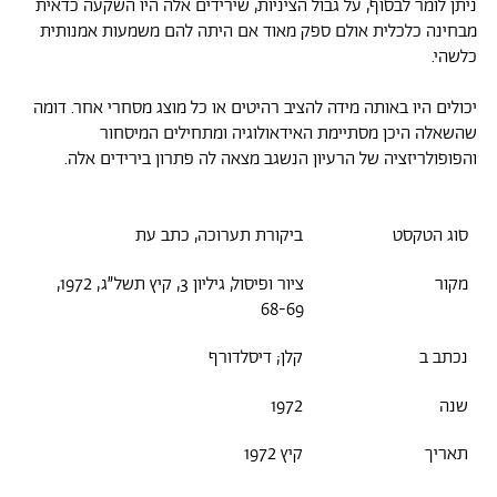
ניתן לומר לבסוף, על גבול הציניות, שירידים אלה היו השקעה כדאית
מבחינה כלכלית אולם ספק מאוד אם היתה להם משמעות אמנותית
כלשהי.
יכולים היו באותה מידה להציב רהיטים או כל מוצג מסחרי אחר. דומה
שהשאלה היכן מסתיימת האידאולוגיה ומתחילים המיסחור
והפופולריזציה של הרעיון הנשגב מצאה לה פתרון בירידים אלה.
סוג הטקסט
ביקורת תערוכה, כתב עת
מקור
ציור ופיסול, גיליון 3, קיץ תשל״ג, 1972,
68-69
נכתב ב
קלן; דיסלדורף
שנה
1972
תאריך
קיץ 1972