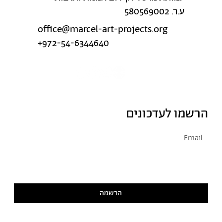
ע.ר. 580569002
office@marcel-art-projects.org
+972-54-6344640
הרשמו לעדכונים
אני מסכימ/ה לקבל דיוור
קראתי ואני מסכימ/ה
למדיניות הפרטיות
הרשמה