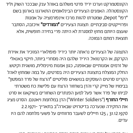
הקונסטמרקט וערכו יריד פרטי משלהם באוהל ענק שבככר השוק וליד
הקונסטהלה. האמנים הצעירים הבינלאומים התארגנו בארגון בשם
״דפו" Depot, שמטרתו להוות מרכז אינפורמציה על אמנות
ופרוייקטים סביבתיים. תצוגת הצעירים
״המורדים"
איכזבה, הסתבר
שעצם היותם מחוץ למסגרת לא היתה פרי בחירה חופשית, אלא
תוצאת רמתם הנמוכה.
התצוגה של הצעירים נראתה יותר כיריד פופולארי המזכיר את אוירת
הקרקס, או הקרנוואל. היריד שלהם היה מסחרי ביותר, חיקוי באנאלי
של זרמים אמנותיים שבאופנה, כגון אמנות מינימלית, מושגית וקיטש.
החלק המוצלח בתצוגת הצעירים היה בסרטים; על במה שמחוץ לאהל
הקרינו סרטים העוסקים בנושאים פוליטיים ״הרצח של פרד המפטון"
בבימויו של מייק קרי והדן בשחזור הרצח עם פלישת כח משטרתי
לביתו של פרד אשר פעל למען הפנתרים השחורים בשיקאגו או סרט
חיילי החורף
("Winter Soldiers") הדן במלחמת ויאטנם. הסרט מציג
את החקירה שנערכה בדיטרויט שבארה"ב בתאריך 2.2.1971-
31.12.1970 ; 125 חיילים לשעבר מדווחים על פשעי מלחמה להם היו
עדים.