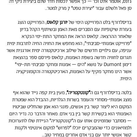
ג׳ונס, אוטמר אלט וכו׳ – כך אפשר לכסות חדר שלם ביצירת ניקי דה
סן פאל ולשלם עבור ״יצירת טפט״ 7 מרק למטר…
בדיסלדורף בלט הפרוייקט הימי של
יורגן קלאוס
; הפרוייקט הוצג
בעזרת שיקופיות עם הסברים מאת האמן ובשיתוף הקהל בדיון
שלאחר ההרצאה. קלאוס הראה את המחקר התת-ימי הנקרא
״פרוייקט אמנותי-סביבתי״; הוא מחפש את החויה החיה לתרבות ימית
עניפה; עם גילויים חדשים של שילוב ארכיטקטורה ימית אורגנית אשר
תגרום לחוויה חדשה בשפת האמנות; קלאוס פירסם ספר בהוצאת
דימון Dumont על נושא ״הים – אמנות ומחקר סביבתי תת-ימי״
אשר הינו מחקר מקיף על האמנות, הארכיטקטורה והקומוניקציה
הימית.
בלטה בדיסלדורף גם ה
״קונטקטריה״
,
מעין בית קפה נייד שהוא אף
מוצג אמנותי-מסחרי והעומד בשרות הגלריות; ההבדל הוא שמטרת
המקום היא ליצור קשר בין אנשים; פונגי הוא אמן שהחליט שביטויו
האמנותי הוא בקשירת קשר בין בני אדם. מאחר והדבר כה נדיר היום
– מסתבר שמזמינים אותו עם ה״קונטקטריה״ הניידת שלו לתערוכות
ולמוזיאונים כדי שהמבקרים יוכלו ״לפרוש״ למקום אינטימי ולקנות
קשר אנושי יותר עם בני אדם אחרים במחיר טוב…