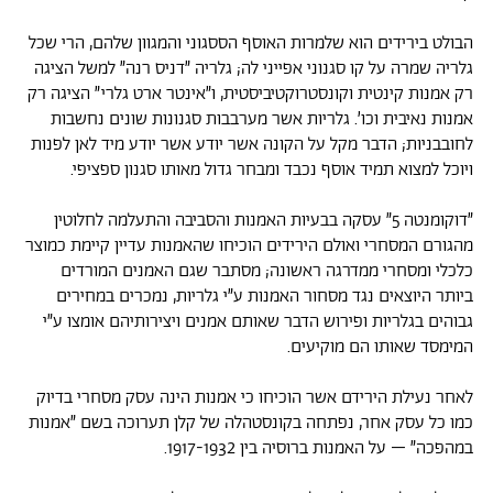
הבולט בירידים הוא שלמרות האוסף הססגוני והמגוון שלהם, הרי שכל
גלריה שמרה על קו סגנוני אפייני לה; גלריה ״דניס רנה״ למשל הציגה
רק אמנות קינטית וקונסטרוקטיביסטית, ו״אינטר ארט גלרי״ הציגה רק
אמנות נאיבית וכו׳. גלריות אשר מערבבות סגנונות שונים נחשבות
לחובבניות; הדבר מקל על הקונה אשר יודע אשר יודע מיד לאן לפנות
ויוכל למצוא תמיד אוסף נכבד ומבחר גדול מאותו סגנון ספציפי.
״דוקומנטה 5״ עסקה בבעיות האמנות והסביבה והתעלמה לחלוטין
מהגורם המסחרי ואולם הירידים הוכיחו שהאמנות עדיין קיימת כמוצר
כלכלי ומסחרי ממדרגה ראשונה; מסתבר שגם האמנים המורדים
ביותר היוצאים נגד מסחור האמנות ע״י גלריות, נמכרים במחירים
גבוהים בגלריות ופירוש הדבר שאותם אמנים ויצירותיהם אומצו ע״י
המימסד שאותו הם מוקיעים.
לאחר נעילת הירידם אשר הוכיחו כי אמנות הינה עסק מסחרי בדיוק
כמו כל עסק אחר, נפתחה בקונסטהלה של קלן תערוכה בשם ״אמנות
במהפכה״ – על האמנות ברוסיה בין 1917-1932.