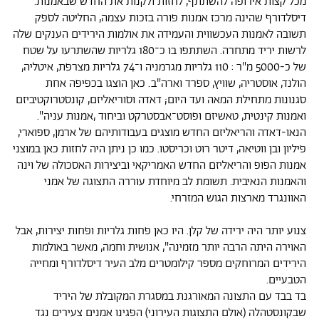
מכל קצות אירופה להשתתף, לחזות ולקנות את החדש שבאמנות.
דיסלדורף שהינה מרכז אמנות פורה בזכות עצמה, החליטה לספק
תשובה לאמנות העכשווית והעמידה את אולמות הירידים הענקים שלה
לרשות יריד מתחרה. השתתפו בו כ־180 גלריות שהשתרעו על שטח
של כ-5000 מ"ר : 110 גלריות מגרמניה ו־74 גלריות מצרפת, איטליה,
הולנד, אוסטריה, שוויץ, ספרד וארה"ב. כאן הוצגו בכפיפה אחת
סגנונות מתחילת המאה ועד היום; דאדה וסוריאליזם, קונסטרוקטיביזם
ואמנות קינטית, טאשיזם ופוסט־אבסטרקט וביחוד ,אמנות עניה".
הנאו-דאדה והריאליזם החדש מוצגים בעבודותיהם של ארמן, ספוארי,
פיליון ובן ווטיאה, דיטר רוט וכריסטו. כמו כן ניתן היה לחזות כאן במוצני
אמנות הפופ והריאליזם החדש האמריקאי וביצירות האסכולה של וינה
והאמנות הנאיבית. תשומת לב מיוחדת עוררה התצוגה של אמני
האוונגרד מארצות הגוש המזרחי.
צנוע יותר היה ירידה של קלן. היו כאן פחות גלריות ופחות יצירות, אבל
האוירה היתה הרבה יותר מזמינה", אנושית וחמה, מאשר באולמות
הירידים המרוחקים מספר קילומטרים מלב העיר דיסלדורף ומחייה
הטבעיים.
בד בבד עם התצונה המאורגנת במסגרת המקובלת של היריד
שבקונסטהלה (אולם התצוגות העירוני) הפגינו אמנים צעירים נגד