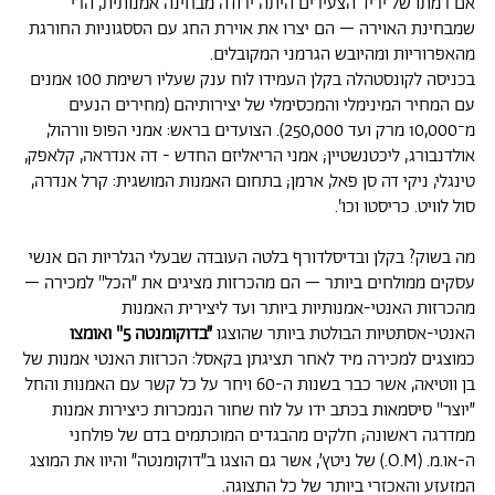
אם רמתו של יריד הצעירים היתה ירודה מבחינה אמנותית, הרי
שמבחינת האוירה – הם יצרו את אוירת החג עם הססגוניות החורגת
מהאפרוריות ומהיובש הגרמני המקובלים.
בכניסה לקונסטהלה בקלן העמידו לוח ענק שעליו רשימת 100 אמנים
עם המחיר המינימלי והמכסימלי של יצירותיהם (מחירים הנעים
מ־10,000 מרק ועד 250,000). הצועדים בראש: אמני הפופ וורהול,
אולדנבורג, ליכטנשטיין; אמני הריאליזם החדש - דה אנדראה, קלאפק,
טינגלי, ניקי דה סן פאל, ארמן; בתחום האמנות המושגית: קרל אנדרה,
סול לוויט. כריסטו וכו'.
מה בשוק? בקלן ובדיסלדורף בלטה העובדה שבעלי הגלריות הם אנשי
עסקים ממולחים ביותר – הם מהכרזות מציגים את ״הכל" למכירה –
מהכרזות האנטי-אמנותיות ביותר ועד ליצירית האמנות
האנטי-אסתטיות הבולטת ביותר שהוצגו
״בדוקומנטה 5" ואומצו
כמוצגים למכירה מיד לאחר תציגתן בקאסל: הכרזות האנטי אמנות של
בן ווטיאה, אשר כבר בשנות ה-60 ויחר על כל קשר עם האמנות והחל
״יוצר" סיסמאות בכתב ידו על לוח שחור הנמכרות כיצירות אמנות
ממדרגה ראשונה; חלקים מהבגדים המוכתמים בדם של פולחני
ה-או.מ. (O.M.) של ניטץ׳, אשר גם הוצגו ב״דוקומנטה״ והיוו את המוצג
המזעזע והאכזרי ביותר של כל התצוגה.