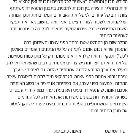
הדורש תכנון ומחשבה ראשונית לכל תכנית ותכנית ואין למצוא כל
זהות בתהליך היצירה בין תכנית לתכנית. בתכנון התפאורה משתתף
צוות רחב של עוזרים. למשל: את האביזרים המלווים את תוכן המחזה
יש לקנות או לשכור לצורך הצילום. אני רואה כחשוב מאד את תפקיד
השגת הפריטים שככל שידמו למקור ויתאימו לתקופה כן יתרמו יותר
לאמינות המחזה.
התלבושות הן בהחלט שטח נרחב בפני עצמו וחשיבותן רבה.
התאורן שהוא נכנס אמנם לתמונה על פי הנתונים העומדים באולפן
(״סט") ותפקידו הוא רק להאיר, אינו ממונה רק על מתן כמות מסויימת
של אור. הוא גם יוצר ומדגיש צדדים אמנותיים רבים שהוא אחראי להם
ומעלה את ערך המופע לדרגה אמנותית שלמה. גם לאיפור יש ערך
יצירתי והוא אמנות בפני עצמה. הגרפיקאי חייב לתרום למסגרת עיצוב
המחזה . כמעצב בפני עצמו, אם בפתיחת אנימציה או בסוג האותיות.
אסכם ואומר, שהתפאורה בעיני היא בעלת ערך כמוזיקת רקע בסרט
כשהעליות והירידות בטונים משרתות את האוירה. לכל הגורמים
היצירתיים המשתתפים בהפקת התכנית, באים לעזור לשחקן למסור
את תוכן המחזה ורוחו.
סוג הטקסט
מאמר, כתב עת