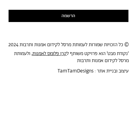
קראתי ואני מסכימ/ה
למדיניות הפרטיות
הרשמה
© כל הזכויות שמורות לעמותת מרסל לקידום אמנות ותרבות 2024
'נקודת מבט' הוא פרויקט משותף ל
קרן פלומס לאמנות
, ולעמותת
מרסל לקידום אמנות ותרבות
עיצוב ובניית אתר :
TamTamDesigns
מרסל
נקודת מבט
אירועים
כל הטקסטים
סיורים
אמניות/ים
תכנית התמחות
אוספים
אודות מרסל
אודות