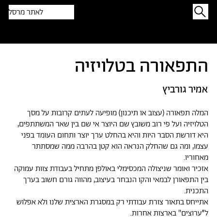
לאתר מרסל
תפתיעו בטקסט אקראי
התפאורה בטלויזיה
אמיר גורביץ
המלה תפאורה (עצוב או תיכנון) מופיעה לעתים קרובות על מסך
הטלויזיה ועל פי רוב משובץ שם היוצר אי שם בין שאר המשתתפים,
היא דורשת הסבר היות והיא בהחלט ערך יוצר ותחום העומד בפני
עצמו, ומה גם שהחלק הנראה הוא קטן בהרבה ממה שמסתתר
מאחוריו.
אזכיר ואומר שניצולה המכסימלי באולפן מתחיל בעבודת צוות עמוקה
בין התפאורן לבמאי והקו הנבחר בעיצוב, מהווה גורם חשוב בערך
התכנית.
אתייחס בתאור צורת עבודתי רק במסגרת הארצית שלנו ולא אפלוש
ל״ערוצים" בארצות אחרות.