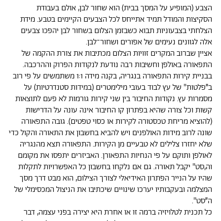
הצבע (המופיע על המסך בבית) הוא שחור לבן, אולם בעבודת
הסקיצות והמודל תמיד אתייחס לכל הצבעים הקיימים בטבע. מידת
הצלחתי בצבעוניות תבוא כשבזמן הצלום בשחור לבן יהפכו צבעים
אלה לגוונים נעימים של אפורים ושחור־לבן.
אציין שברוב המקרים זוויות הצלום מכתיבות את צורת ההקמה של
התפאורה באולפן וחשיבות רבה נודעת לנקודות הפרוק וההרכבה.
בבניית קירות התפאורה בנגריה, בקנה מידה 1:1 משתמשים על פי רוב
ב״פלטות" של עץ לבוד בעובי מילימטרים (במידות סטנדרטיות) על
מסמרות עץ. נקודות החיבור בין שני קירות גורמות לא פעם לתוצאות
קשות וכל צורה שהיא בפתרון קו החיבור אינה עונה על הדרישות
(להוציא מריחת טכסטורה לקירות או כסוי טפטים). גובה התפאורה
שונה לרוב מידות האולפנים ויש להביא בחשבון את התאורה והקול כדי
שלא יחזרו צלילים לא טבעיים מן הקירות. התפאורה תצא מהנגריה
לאולפן ותוקם על פי הנחיות התפאורן. האביזרים יתפסו את מקומם
וה,סט" יקבל תאורה. גם אם נלקחו בחשבון כל האפשרויות לתקלות
שהיו על הנייר הפתרון האידיאלי לצורך הצילום, הוא מבט דרך מסך
המצלמה ובעקבותיו יערכו שינויים שיכתיבו את הניצול המכסימלי של
ה״סט''.
כל תכנית לטלויזיה ברמה זו או אחרת היא יצירה בפני עצמה, דבר