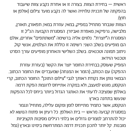
ראשית – בחירת הצוות. בצורה זו או אחרת נקבע צוות שיעבוד
בהפקתה של תכנית טלויזיה ואשר לה נקבע מועד צילום (אולפן או
חוץ).
הצוות שנבחר מתחיל במפיק, במאי, עוזרת במאי, תפאורן, תאורן,
מלבישה, גרפיקאי, מאפרת ואביזרן. המסגרת הקבועה הנ"ל, זו
המסגרת ה״יוצרת". נלווים אליה ברשימה ״משתתפים" אחרים, אולם
הם מופיעים בשלב השני. רשימה זו כוללת את הצלמים, אנשי קול,
ניתוב תמונה וטכנאים. בשלב השלישי והאחרון מופיעים עורך הסרט
וטכנאי הוידאו.
המפיק שעוסק בבחירת החומר יוצר את הקשר (בעזרת עוזרת
ההפקה) עם הכותב, (הזמר או המנחה) שמעבדים את החומר הכתוב.
הבמאי נותן את נקודת ראותך לגבי ״צילום התוכן״. החומר הכתוב, קרי
הטקסט, מוגש למעצב, ולא במקרה אתייחס לדוגמת הפקת דרמה
באולפן שמציבה לדעתי את האתגר הגדול ביותר ביחס לכל ההפקות
שנעשו בתחנה בארץ.
הטקסט, אשר כתמיד מתייחס לזמן ומקום עלילה, מתחיל ונגמר
במסגרת קבועה מראש – בית האולפן. כל רעיון או פתוח הנושא לא
יכול להתרחב לממדים גדולים או בלתי רגילים מסיבות תקציביות
מובנות. קל יותר לתכנן תכנית דרמה המתרחשת בימינו ובארץ (נמל