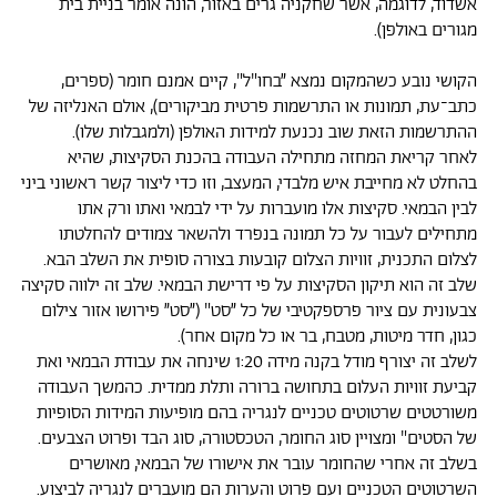
אשדוד, לדוגמה, אשר שחקניה גרים באזור, הונה אומר בניית בית
מגורים באולפן).
הקושי נובע כשהמקום נמצא ״בחו"ל", קיים אמנם חומר (ספרים,
כתב־עת, תמונות או התרשמות פרטית מביקורים), אולם האנליזה של
ההתרשמות הזאת שוב נכנעת למידות האולפן (ולמגבלות שלו).
לאחר קריאת המחזה מתחילה העבודה בהכנת הסקיצות, שהיא
בהחלט לא מחייבת איש מלבדי, המעצב, וזו כדי ליצור קשר ראשוני ביני
לבין הבמאי. סקיצות אלו מועברות על ידי לבמאי ואתו ורק אתו
מתחילים לעבור על כל תמונה בנפרד ולהשאר צמודים להחלטתו
לצלום התכנית, זוויות הצלום קובעות בצורה סופית את השלב הבא.
שלב זה הוא תיקון הסקיצות על פי דרישת הבמאי. שלב זה ילווה סקיצה
צבעונית עם ציור פרספקטיבי של כל ״סט" (״סט״ פירושו אזור צילום
כגון, חדר מיטות, מטבח, בר או כל מקום אחר).
לשלב זה יצורף מודל בקנה מידה 1:20 שינחה את עבודת הבמאי ואת
קביעת זוויות העלום בתחושה ברורה ותלת ממדית. כהמשך העבודה
משורטטים שרטוטים טכניים לנגריה בהם מופיעות המידות הסופיות
של הסטים" ומצויין סוג החומר, הטכסטורה, סוג הבד ופרוט הצבעים.
בשלב זה אחרי שהחומר עובר את אישורו של הבמאי, מאושרים
השרטוטים הטכניים ועם פרוט והערות הם מועברים לנגריה לביצוע.