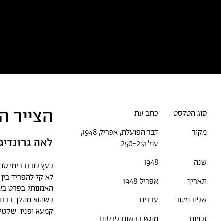
כל הטקסטים
אמניות/ים
א
הצייר ה
סוג הטקסט
כתב עת
מקור
דבר הפועלת, אפריל, 1948,
לאה גרונדיג
עמ' 250-251
שנה
1948
כעץ פורח בימי סתי
לא קל להפריד בין 
תאריך
אפריל, 1948
האמנותי, בפרט בש
כשהוא מהלך ברחוב 
שפת מקור
עברית
קמעא ופניו שקטים
זכויות
מוגש ברשות פרסום