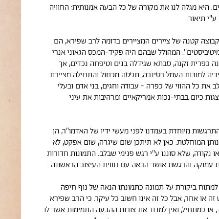
ים. היא מגלה לנו את מקורה של כל הבעה אמנותית: החוויה
ע"י תיאור.
בוצה קטנה של ציירים המציירים בדומה לרב שפירא, הם
יטיביסטים". המהולל שבהם היה פקיד-המכס הגאוני אנרי
נה כפרית זקנה, סבתא שגידלה בנים וטיפחה נכדים, אך
דיה למודות העמל בסינרה, תפסה מכחול והתחילה מציירת.
 את כל ההווי של כפרה - עבודה וחגים, בני אדם ובעלי
צגות כיום בבתי-נכות אמריקאיים ומרהיבות את עיני
תרגשות מיוחדת בעמדנו לפני מעשי ידיו של האדמו"ר, הן
נותן המוחלטת. כאן לא תיתכן שום שיגרה, שום אפקט, לא
ו נקודה, שלא סוננו ע"י רגש פנימי שבלב. התמונות חדורות
ת עמוקה והרגשת אושר הבאה עם חווית העיצוב הראשונה.
 למתוח ביקורת על תמונה כתמונתו הנאה של נוף חיפה
זה או אחר, אבל כל זה אינו חשוב כל עיקר. כי הרב שפירא
, או כמתחיל, ואין למדוד את צורות ההבעה התמימות אשר לו