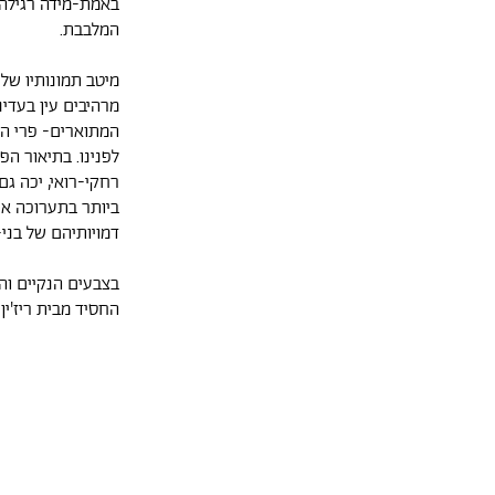
באמת-מידה רגילה
המלבבת.
מיטב תמונותיו של 
מרהיבים עין בעדי
המתוארים- פרי הא
לפנינו. בתיאור הפ
רחקי-רואי, יכה ג
ביותר בתערוכה אם
דמויותיהם של בני
בצבעים הנקיים וה
החסיד מבית ריז'ין 