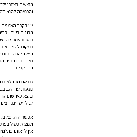
מוצאים בציורי ילד
והכמיהה להנציחה 
יש בקרב האמנים ק
מכונים בשם "פרימ
רוסו ובאמריקה יש
במקום להניח את י
היא תיארה בתום לב
חיים. תמונותיה מו
המבקרים.
גם אנו מתמלאים ה
נוגעות עד הלב בכ
נמצא כאן שום קו א
עמל-ישרים, רצינו
אפשר היה, כמובן,
ולמצוא פסול בפרט 
אין לראותו כתלמיד