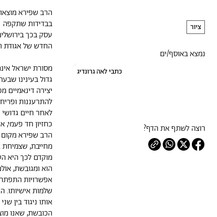
הרב שפירא מוצאו מ
בבדידות שתקפה ות
ציור
עסק בכך בירושלים
החדש של אגודת הצ
נמצא באוסף/ים
מסורת ישראל אינה
כתבי לאה גרונדיג
גדול בעינינו שבעת
יצירה דינאמיים מ
להתרעננות ופריח
לאחר חיים גדושי פ
כחזיון חד פעמי, א
רוצה לשתף את הדף?
הרב שפירא מקום מ
מחייבת, שצמיחת 
מוקדם לכך היא הש
הוא ומגובשת, אול
אפשרויות התפתחות
שלמות אישיותו. הנ
אותו ניגוד בין שנ
הכובשת, שאנו מוצ