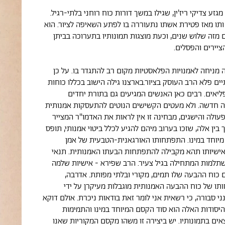
גזע צדיקי ריז'ין, שגילו במשך דורות כוח רוחני בלתי-רגיל.
ו מאז פטירת אשתו נתעוררה בו לפתע השאיפה לציור. הוא
 מזה שלוש שנים, וכעת מוצגות תמונותיו בתערוכה בביתן
יירים והפסלים.
 מניחה לאמנויות הפלאסטיות מקום רב להתגדר בו. על כן
יים פלא הרב העוסק בציור.בארצנו גילה הישוב בכללו כוחות
פליאים. רבים כאן האנשים המגיעים גם בתורת יחדים
ה חדשה. ולא מעטים הקשישים הנוטים להתעסקות אמנותית
עולה והישגים, מבחינה זו אין לראות את האדמו"ר המצייר
ך בין אלה, שזכו בערוב מיהם להגיע לכלל ביטוי אמנותי, תופס
יוחד במינו. התפתחותו האורגאנית-הטבעית של אמן
אישיותו תהא מקבילה להתפתחות הבעתו האמנותית. תנאי
תלמות המתחילה בגיל צעיר. הרב שפירא - אישיות שלמה
ם כוח ההבעה שלו תמים, מקורי ובלתי מפותת. אדרבה,
ו של כוח ההבעה האמנותית מוגבלות מעיקרן על ידי
ני סבורה, כי רשאית אני לומר זאת בודאות ניכרת. אולם דוקא
י היסודות האלה הוא סוד הקסם המיוחד במינו והתמימות
אים בתמונותיו. יש ביצירה זו משהו מקסם המקוריות שאנו