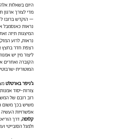
היום בשאלות אלה.
מדי לצורך ארגון 
– הוקדש ברובו לנ
נראות כאנסמבל אי
המיצגות תיזה זאת 
נראות, לרוע המזל,
רצפת חדר בחצץ אפ
ליצור מין יש אמנו
הקוברה ואחרים אח
המוטורית-שרבוטית
ג'ניפר בארטלט
מצי
צורות-יסוד אמנותיו
רוב רובם של המשת
משיש בכך משום ה
אפשרויות העשיה ה
קלוסה
, דרך הוריא
ולמגל הסובייטי ו