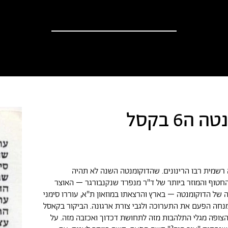
וספים
אודות
?יש לך הצעה
חדשות
ה6 בקסל
רשמית רבו הרינונים. שהדוקומנטה השנה לא תהיה
 החטוף והמוזר ביותר של ד"ר מנפרד שנקנבורגר – האוצר
 של הדוקומנטה – בארץ והרצאתו במוזאון ת"א, עוררו סימני
נחה הפעם את התערוכה ולגבי צורת ארגונה. הביקור בקאסל
ופה מגלי התלהבות מזה לתחושת דכדוך ואכזבה מזה. על