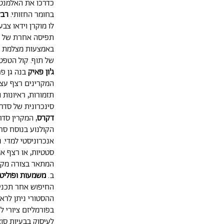
כדרכו את האלמנטי
בחומר החזותי.
רבק
לו מוקרן וידאו צב
תפיסה אחרת של ה
באמצעות מצלמת טל
של תוף. קול הטפטו
ג'ון פאיק
בנה גן פר
המקרינים רצף עצבנ
תזמורות, ראיונות 
סינכרונית של סדרת
דקרס
הקולנוע בנוסח ס
אנכרוניסטי למדי.
סטטיות, או רצף אמ
המתאר בצורה מקו
ב.
משמעות ופוליט
החיפוש אחר תכנים
ההסטורי ניתן לר
בפורמליזם ציורי ל
לעיסוק בבעיות סוצ