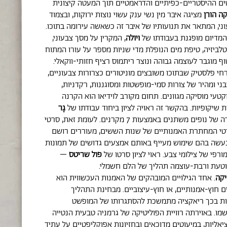
ם ההיסטריים-כפיתיים והדראמטיים תוך המעטה קיצונית
ה הורן
מציגה איבר מין נשי ענק עשוי נוצות ירוקות, ובצמוד
עוני, המתאר את תנועותיו של איבר זה כשאשה עירומה בתוכו.
מדיום מופגנת בעבודתו של
ויולה
, המקרין על מסך צבעוני,
ביזיה, טיפת מים הנופלת מדי שניות מספר על עורו המתוח
ף מוגבר לעוצמה גבוהה ונוצר ריתמוס רציף חזותי-ווקאלי.
חי פלסטיק שבתוכו משובצים מוניטורים כצרורות צבעוניים,
י ומהיר של צורות סמי-מופשטות ומסוגננות, רקדניות,
וקטעי מוסיקה מגוונים. תחום מקורב לוידיאו הוא הקרנה
 שיקופיות. בהקשר זה ראויה לציון ביחוד עבודתו של
גֶר
, המקרין סדרה של נופים משתנים באמצעות 7 מקרנים. לעומת זאת, סרטי
רטי המחתרת האמנותיים של שנות הששים, מעוררים רושם
 נעשה בהם שימוש מעייף באותם אמצעים גדושים של תמונות
ורפי של צילומי צבע. ראוי לציון סרטו של
פול שריטס
–
טעת ורבת-עוצמה תהליך של הלם חשמלי.
יקה
. אחד הגילויים המובהקים של האמנות העכשווית הוא
 חוץ-אמנותיים, או חוץ-עיצוביים. מבחינת התהליך
אות בכך ריאקציה מתמשכת להסתגרותו של המופשט
שמו. באוירתה רוויית הפוליטיקה של גרמניה טבעית הנטייה
יאליות, במיעוטים מדוכאים ובחזיונות אפוקליפטיים על עתיד