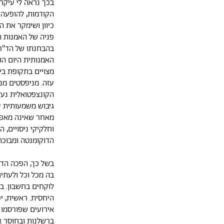
בכך נראה לי עיקר 
הקודמות, להופעה
כיוון ושימקר את 
פניה של האמנות הי
בהבחנתו של הד"ר 
האמנותית היום הוא
מצויים בתקופת בי
עזה. מניפסטים מנ
הקונצפטואלית נעל
גיבוש משמעותית עד
מאחר שאינה מאפיי
וחלקיקי ניסויים,
הדוקומנטה ומבוכת
בשל כך, הפכה הדו
בה מכל וכל ולעתי
לוקחים בחשבון. ב
היחסית. ראשית, יכ
אירועים שפורסמו 
ברשלנות ובחוסר א