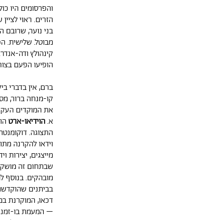
והפרסומים היו כו
הזרים. ראוי לציין
בני נוער, שרובם ה
מבוטל. שלישית. הכ
קינהולץ ודה-אנד
הופיעו הפעם בצורה
ברם, אין בדברי ב
קו-מנחה ברור, מס
את המוקדים העקר
א.
הוידיאו-ארט
הוי
התצוגה. דוקומנטה 
וידאו להקרנה מתו
מייצגים, יצירות וי
שבתחום זה מושקע 
מובהקים. בנוסף למ
בביתנים שהוקדשו 
דכאו, המוקרנת במקביל על 4 מוניטורים. עקרו
– המעמת בו-זמנית