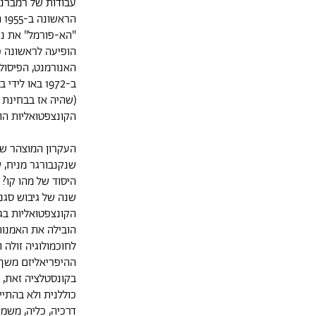
עבודות של רמברנדט
האנורמנט, הפיסול
ב-1972 באו 
(שהיה אז בבחינת
הקונצפטואליות הוורבלית. ובד
העקרון המוצהר של 
שנקנבורגר מניח, 
היסוד של מהו קו?
שנה של גיבוש סגנ
הקונצפטואליות בגיל
הובילה את האמנות
לחוכמולוגיה זולה 
בקונסטלציה זאת, 
כוללנית ולא בהתי
דרכיה, כליה, משמ