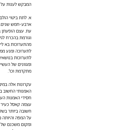
המבקש לענות על ע
א. לתת ביטוי הול
ארבע-חמש שנים. מ
עת. עצם הופעתן ב
וגורמת בהכרח לגל
מהתערוכות בא לידי
לתערוכה ומנע ממנ
לתערוכות בנושאים
ומגוונים של העשיי
מתקדמת וכו'.
עקרונות אלה במימ
האמנותי החשוב בי
חסידי האמנות העכ
עצמה קאסל כעיר ס
חשובה ביותר בשל 