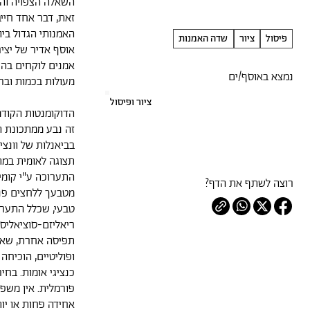
השאלה הצפויה והש
זאת, דבר אחד חיי
האמנותי הגדול בי
פיסול
ציור
שדה האמנות
אמנים לוקחים בה 
נמצא באוסף/ים
מעולות בכמות ובר
ציור ופיסול
הדוקומנטות הקודמ
זה נבע ממתכונת ה
בביאנלות של וונצי
תצוגה לאומית במת
התערוכה ע"י קומי
רוצה לשתף את הדף?
מטבעך ללחצים פני
טבעי, שכלל התערו
ריאליזם-סוציאליס
תפיסה אחרת, שאף 
ופוליטיים, הוכיחה
כנציגי אומות. בח
פורמלית. אין משפ
אחידה פחות או יות