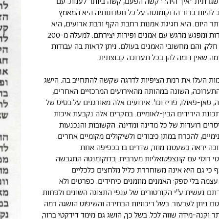
גרתית "איך היה?" קשה הפעם, קשה ביותר לענות. עם
ב להיות ברור הדוקומנטה על כל חסרונותיה היא המאמץ
ותר היום. היא חגיגת אמנות רחבת הקף ורבת ארועים, היא
אוסף אדיר של יצירות ומפגש מרגש עם אמנים ופירות יצירתם. למעלה מ-200
חלק, והם מחשובי האמנים בעולם. ניתן לראות בה עבודות
מה שאין דומה להן בכל תערוכה קבוצתית.
ות העלו את רמת הציפיות לדרגה שקשה להתחייב בה. הישג
תערוכה, השונה במהותה מהאירועים המרכזיים האחרים,
ה, סאן-פאולו, פריז וכו'. אירועים אלה מאורגנים על בסיס של
כונת הירידים הבין-לאומיים. במקרים אלה נקבעת איכות
סרים רועדות של כל מדינה ומדינה. הקשובות והנכנעות
מיים, להכרח במתן כיבודים ולשיקולים מקומיים אחרים.
כה יראה כשעטנז מוזר, שדרים בו בכפיפה אחת
טי רוסי עם קונצפטואליות מערבית. בדוקומנטה התגבשה
כי גם היא אינה משוחררת כליל מלחצים כלכליים
 עצמה בלי ספק: האמנים מוזמנים כיחידים. כפרטים ולא
ירתם נעשית ע"י הקורטורים של ענפי התצוגה השונים ולפחות
טם ניתן לערעור. בשל ריכוזיות הבחירה והשיפוט הושגה רמה
ר וקנה-מידה שווה לכל. בשל כך, הושג גם מימד דידקטי ברור,