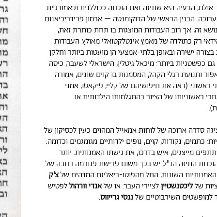
 אולם, הבעיה היא שתיזה זאת הוכחה ככוללנית וכאמורפית
תערוכה. הבנין הראשי של הדוקומנטה – ארמון פרידריכיאנום
ושא זה, אך רוב העבודות המוצגות בו תחת כותרת זאת,
דאי רק כתולדה של מאמץ אינטלקטואלי מאולץ. העבודות
בצורה ישירה ובאופן בלתי-אמצעי הן מועטות ביותר וחלקן
 גם כפשטניות ביותר: מיכאל גיטלין, הישראלי לשעבר, כיסה
ור ותנועת רגלי הקהל, המסמנות בו קוים שונים, אמורה
תי ראשוני. (ראה את חיפושיהם של קליי, פיקאסו, אמני
רי ראשוניותו של הציור בהתגלמותו הילדותית או
).
גה סדרה ארוכה של לוחות אמאייל המהוים כעין לכסיקון של
ת: כתמים, נקודות, קוים, נופים ילדותיים מגומגמים וכדומה.
תפים מייצגים, איש בדרכו, את גישתו האמנותית. יותר
וכחת התיזה הנ"ל, יש בכך משום פרישת פנורמה רחבה של
אמנותיות השונות, החל מהפוטו-ריאליזם המדהים של
צ'ק
ציות של
ליכטנשטיין
לציירי העבר. או של
אנדי וורהול
לפטיש
עד למופשטים השירבוטיים של
ננסי גרייווס
.