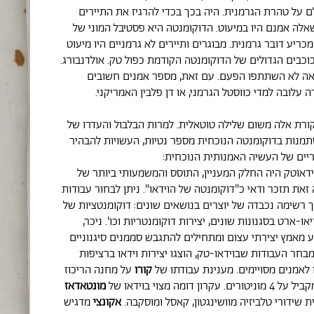
לם על טהרת הגרמנית. היה בכך בכדי להרגיז את התיירים
 שאלה אמנם היו במיעוט. הדוקומנטה היא פסטיבל המוני של
מכריע דובר גרמנית. מבוגרים ותיירים לא גרמניים היו מיעוט
וכבים הגדולים של הדוקומנטה הקודמת כפול טק. אולדנבורג.
ראה לא השתתפו הפעם. עם זאת, מספר אמנים חשובים
 עלובה למדי כווסטל הגרמני, או דן פלבין האמריקני.
יקורת אלה משום שלילה טוטאלית. למרות הבלבול והעדרו של
תמנות בדוקומנטה הנוכחית מספר נטיות, העשויות להבהיר
יים של העשיה האמנותית הנוכחית:
דאוטק היה החלק המעניין, התוסס והמשמעותי ביותר של
זאת תזכר ודאי כ"דוקומנטה של הוידאו". ניתן לבחור עבודות
ך רשימה נכבדה של יוצרים בנושאים שונים: דוקומנטציות של
דיאו-ארט בסגנונות שונים, יצירות דוקומנטריות וכו'. ניכר,
מאמץ יצירתי עצום ומתחילים להתגבש סממנים סיגנוניים
בחר העבודות שבוידאו-טק, הוצגו יצירות וידאו ברציפות
לאמנים מסויימים. מענינת עבודתו של
קורו
על מחנה הריכוז
ן דומה מצוי בוידאו של
מונטאדאז
 שידורי טלביזיה מוושינגטון, קאסל ומוסקבה.
אקונצי
מדגיש