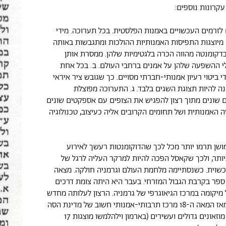
קרונות נוספים:
ם לזרמים העכשויים באמנות הפלסטית. בכל תערוכה. מידי
יוצגות התפיסות האמנותיות ההולכות ומתגבשות באותה
דקומנטה מהווה הכרה בלגטימיות שלהן. ממסרת אותן
י ההשפעה שלהן על אמנים ברחבי העולם. ב. בכל אחת
 ביטוי רעיון אמנותי-חברתי מסויים. כך שגובש ציר איראי
ה להיות תצוגת השגים בלבד. ג. התערוכה מפוצלת
 שונים מתוך רצון להפגיש את הצופים עם אספקטים שונים
ה האמנותית ושל תחומים הקרובים אליה כעיצוב, טכנולוגיה
ושן תרמו יותר מכל לכך שהדוקומנטות רעשך לאירוע
ותר, ולכך שקאסל הפכה להיות למרקר העליה לרגל של
שוית. כשנסתיימה מלחמת העולם וגרמניה חולקה. מצאה
פר בקרבת הגבול המזרחי. בעבר היא היתה צומת דרכים
מיקומה במרכז הגיאוגרפי של גרמניה. הרצון לעלותה מחדש
על המפה והיותה מאז המאה ה-18 מרכז תרבותי-אמנותי חשוב של מדינת הסה
ומקום משכנם של מוזאונים גדולים ועשירים (בארמון וילהלמשו מוצגות 17