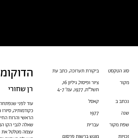
כל הטקסטים
אמניות/ים
א
הדוקומנטה 
סוג הטקסט
ביקורת תערוכה, כתב עת
מקור
ציור ופיסול, גיליון 16,
רן שחורי
תשל״ח, 1977, עמ׳ 4-7
נכתב ב
קאסל
עוד לפני שנפתחה 
כקודמותיה, סיורו
שנה
1977
הראשי והרוח החיה
שאלה לגבי הקו המ
שפת מקור
עברית
עצמה מטלטל את הצ
זכויות
מוגש ברשות פרסום