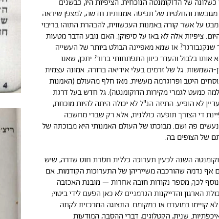
כשלונה של הדוקומנטה הנוכחית. הציפיות היו, כבשנים
 מגובשת והחלטית של תפיסה אמנותית חדשה, למצפן שיראה
המבט על אשר קורה באמנות העכשווית, להבהרת התוהו בריבוי
ום. ציפיות אלה לא באו על סיפוקן. האם נובע הדבר מטעות
שנקנבורגר? או שמא מאפיינה הבולט ביותר של העשייה
 אותו בלבול והעדר כיוון התפתחותי ברור? יתכן, שאנו
ן-השמשות. גל של זרמים בעלי אידיאה ברורה. אמונה עצמית
וסחים היטב ופרוגרמה מעשית. מאז חלף מהעולם (האמנות
מה כמעט לגמרי מקירות הדוקומנטה). גל חדש בעל דרגת
יין לא הופיע. התיזה הנ"ל לא יכולה היתה להיות מוכחת,
נת די הצורך תופעה כוללנית, אלא רק שברי מחשבה
 הנעשים פה ושם. מבוכתו של העולם האמנותי היא מבוכתה של
ם של הצופים בה.
קומנטה השנה לכעין תערוכה כללית חסרת חוט שדרה, שיש
ם אף נדמה שהורכבה משייריהן של התערוכות הקודמות. אם
נוסף לכך, מספר נקודות חובה אחרות – מובנת האכזבה
ולת הארגון והדייקנות הגרמניים לא כאן הפעם לידי ביטוי;
לא קויימו במועדם או במקומם. התצוגה המרכזית לקתה
יכפתיות. שנית, הקטלוגים, דברי ההסבר, המודעות