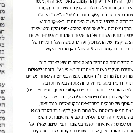
) - הולידו את רעיון הדוקומנטה. ואכן, מאז הדוקומנטה
הראשונה ב-1955 הלכו תערוכות אלה וגדלו בהיקפן ובחשיבותן. ב-1959 חגג
"הא-פורמל" את נצחונו (ואת סופו) ב-1964 הוכרו ה״פופ״ וה"אופ" וארה"ב
הופיעה לראשונה כמרכזה העולמי של העשיה האמנותית. ב-1968 הופיעו
 הרך וניצניהם של שאר זרמי הפוסט-פופ והקונצפטואליות.
לידי ביטוי דרגותיו השונות של הריאליזם באמנות מהפוטו-ריאליזם
 האטרקציה של התערוכה) ועד להפשטה העל-חומרית של
קומנטה ה-6 השנה? כאן מתחיל הקושי.
הדוקומנטה הנוכחית הוא ה"ציור כנושא לציור". ד"ר
שהזרם העקרי בשנים האחרונות מאופיין ע"י חזרתו לשאלות
 מהו כתם? מהו ציור? האמנות נעצרה במרוצתה לאחר עשרים
ונות ודרכי הבעה, שהחליפו זה את זה במהירות רבה.
וייה הוורבליים והעל חומריים (קוסוט, נאומן, בוטיה ואחרים)
 אל קצה דרך חסרת-מוצא והפכה ע"י דור של חקיינים
ולאוסף של טריקים פסבדו-אינטלקטואליים. כנגד זאת,
ההיפריאליזם משך את הניאו-ריאליזם של שנות ה-50 לקיצוניות חסרת מוצא.
בה נחסמות הדרכים הסלולות, טבעי שהאמנות כתופעה
יחס לפרט זה או אחר-תעצר במקומה ותציג סימני שאלה על
עותה ומהותה. אכן, אמנים שונים במקומות שונים עוסקים