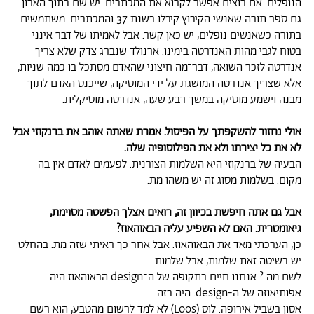
הנופלים. אם רוצים אפשר לקרוא את המכתבים. יש שם בתוך הארון
גם ספר תורה שאנשי הקיבוץ קיבלו בשנת 37 והמכתבים. משתמשים
בתורה כשאנשים נופלים, יש כאן קשר. אבל לאמיתו של דבר אינני
בטוח לגבי מהות האנדרטה בימינו. ארנולד שנברג צדק שלא צריך
אנדרטה לזכר השואה, דבר־מה חיצוני שהאדם מסתכל בו כמה שניות,
אלא שצריך אנדרטה המושגת על ידי המוסיקה, שייכנס האדם לתוך
מבנה וישמע מוסיקה במשך רבע שעה, אנדרטה מוסיקלית.
אולי נחזור להשקפתך על הפיסול. אמרת שאתה אוהב את ברנקוזי אבל
לא את כל יצירתו ולא את הפילוסופיה שלה.
הבעיה של ברנקוזי היא השלמות הצורנית. לפעמים לאדם אין בה
מקום. בשלמות מסוג זה יש משהו מת.
אבל גם אתה חיפשת בכיוון זה, רואים אצלך הפשטה מסוימת,
גיאומטרית. האם לא השפיע עליה הבאוהאוז?
כן, הערכתי מאד את הבאוהאוז. אבל אחר כך ראיתי שזה מת. בהחלט
יש בשיטה זאת שלמות, אבל שלמות
לשם מה ? אנחנו חיים בתקופה של ה־design הבאוהאוז היה
אפותיאוזה של ה-design. היה בזה
אסון בשביל אירופה. לוס (Loos) לא למד לרשום מהטבע, הוא רשם