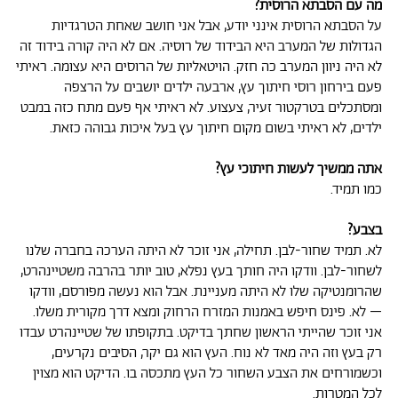
מה עם הסבתא הרוסית?
על הסבתא הרוסית אינני יודע, אבל אני חושב שאחת הטרגדיות
הגדולות של המערב היא הבידוד של רוסיה. אם לא היה קורה בידוד זה
לא היה ניוון המערב כה חזק. הויטאליות של הרוסים היא עצומה. ראיתי
פעם בירחון רוסי חיתוך עץ, ארבעה ילדים יושבים על הרצפה
ומסתכלים בטרקטור זעיר, צעצוע. לא ראיתי אף פעם מתח כזה במבט
ילדים, לא ראיתי בשום מקום חיתוך עץ בעל איכות גבוהה כזאת.
אתה ממשיך לעשות חיתוכי עץ?
כמו תמיד.
בצבע?
לא. תמיד שחור-לבן. תחילה, אני זוכר לא היתה הערכה בחברה שלנו
לשחור-לבן. וודקו היה חותך בעץ נפלא, טוב יותר בהרבה משטיינהרט,
שהרומנטיקה שלו לא היתה מעניינת. אבל הוא נעשה מפורסם, וודקו
– לא. פינס חיפש באמנות המזרח הרחוק ומצא דרך מקורית משלו.
אני זוכר שהייתי הראשון שחתך בדיקט. בתקופתו של שטיינהרט עבדו
רק בעץ וזה היה מאד לא נוח. העץ הוא גם יקר, הסיבים נקרעים,
וכשמורחים את הצבע השחור כל העץ מתכסה בו. הדיקט הוא מצוין
לכל המטרות.