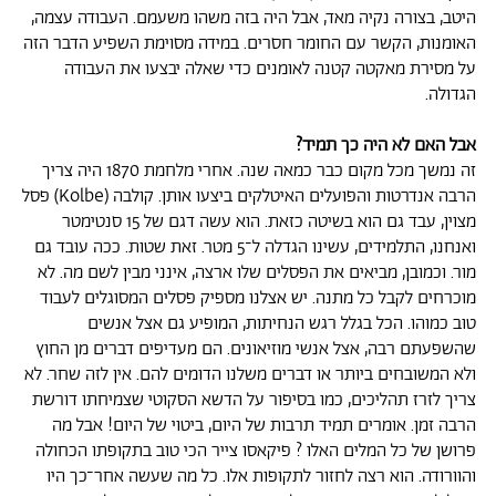
היטב, בצורה נקיה מאד, אבל היה בזה משהו משעמם. העבודה עצמה,
האומנות, הקשר עם החומר חסרים. במידה מסוימת השפיע הדבר הזה
על מסירת מאקטה קטנה לאומנים כדי שאלה יבצעו את העבודה
הגדולה.
אבל האם לא היה כך תמיד?
זה נמשך מכל מקום כבר כמאה שנה. אחרי מלחמת 1870 היה צריך
הרבה אנדרטות והפועלים האיטלקים ביצעו אותן. קולבה (Kolbe) פסל
מצוין, עבד גם הוא בשיטה כזאת. הוא עשה דגם של 15 סנטימטר
ואנחנו, התלמידים, עשינו הגדלה ל־5 מטר. זאת שטות. ככה עובד גם
מור. וכמובן, מביאים את הפסלים שלו ארצה, אינני מבין לשם מה. לא
מוכרחים לקבל כל מתנה. יש אצלנו מספיק פסלים המסוגלים לעבוד
טוב כמוהו. הכל בגלל רגש הנחיתות, המופיע גם אצל אנשים
שהשפעתם רבה, אצל אנשי מוזיאונים. הם מעדיפים דברים מן החוץ
ולא המשובחים ביותר או דברים משלנו הדומים להם. אין לזה שחר. לא
צריך לזרז תהליכים, כמו בסיפור על הדשא הסקוטי שצמיחתו דורשת
הרבה זמן. אומרים תמיד תרבות של היום, ביטוי של היום! אבל מה
פרושן של כל המלים האלו ? פיקאסו צייר הכי טוב בתקופתו הכחולה
והוורודה. הוא רצה לחזור לתקופות אלו. כל מה שעשה אחר־כך היו