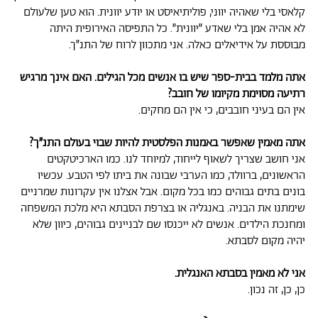
קלאסי בלי שאהיה יווני, פוליתיאיסט או יודע יוונית. הוא טען שלעולם
לא אהיה אמן בלי שאדע ״יוונית״. כל התפיסה האירופית היתה
מבוססת על אידיאלים כאלה. אני מתכוון לרוח של התנ״ך.
אתה מלמד בבית-ספר שיש בו אנשים מכל הגילים. האם אינך מרגיש
רתיעה מסוימת מקיומו של חובב?
אין הם בעיני חובבים, כי אין הם מחקים.
אתה מאמין שאפשר באמנות הפלסטית להיות שבוי בעולם התנ״ך?
אני חושב שצריך לשאוף לייחוד, למיוחד לנו. כמו הארכיטקטים
הראשונים, ברוולד, כמו הערבי שבונה את ביתו לפי הטבע. עכשיו
בונים בתים גבוהים כמו בכל מקום. אבל אצלנו אין עקרונות שמרניים
שימתנו את הבניה. באנגליה או בצרפת הסבתא היא מלכת המשפחה
ומחנכת הילדים. אנשים לא ייכנסו שם לבניינים גבוהים, כיוון שלא
יהיה מקום לסבתא.
אני לא מאמין בסבתא האנגלית.
כן, כן, זה נכון.