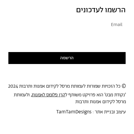
הרשמו לעדכונים
אני מסכימ/ה לקבל דיוור
קראתי ואני מסכימ/ה
למדיניות הפרטיות
הרשמה
© כל הזכויות שמורות לעמותת מרסל לקידום אמנות ותרבות 2024
'נקודת מבט' הוא פרויקט משותף ל
קרן פלומס לאמנות
, ולעמותת
מרסל לקידום אמנות ותרבות
עיצוב ובניית אתר :
TamTamDesigns