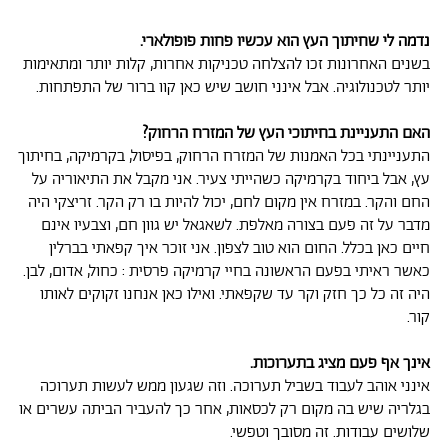
נדמה לי שחיתוך העץ הוא עכשיו פחות פופולארי.
בשנים האחרונות זכו להצלחה טכניקות אחרות, קלות יותר ומתאימות
יותר לטכנולוגיה. אבל אינני חושב שיש כאן קוו ברור של התפתחות.
האם התעניינת בחיתוכי העץ של המזרח הרחוק?
התעניינתי בכל האמנות של המזרח הרחוק, בפיסול, בקרמיקה, בחיתוך
עץ, אבל ביחוד בקרמיקה כשהייתי צעיר. אני מקבל את התיאוריה על
החם והקר. במזרח אין מקום לחם, יכול להיות בו רק הקר. זריצקי היה
מדבר על זה פעם בצורה מאלפת. לשאגאל יש גוון חם, וצבעיו אינם
חיים כאן בכלל. החום הוא טוב לצפון. אני זוכר איך קפאתי בברלין
כאשר ראיתי בפעם הראשונה בחיי קרמיקה פרסית : כחול, אדום, לבן.
היה זה כל כך חזק וקר עד שקפאתי. ואילו כאן אנחנו זקוקים לאותו
קור.
אינך אף פעם מציג בתערוכות.
אינני אוהב לעבוד בשביל תערוכה. וזה שגעון ממש לעשות תערוכה
בגלריה שיש בה מקום רק לכסאות, אחר כך להעביר הביתה עשרים או
שלושים עבודות. זה מסובך וטפשי.