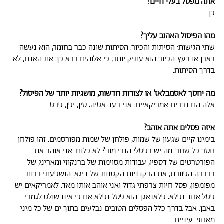
אתה מפסל בעלי חיים?
כן.
מהו הפיסול האהוב עליך?
שתי הגישות: הסיתות והכיור. הסיתות שונה כבר בחומר, הוא נעשה
באבן או בעץ. הכיור הוא עתיק יותר, כי אלוהים ברא כך את האדם, לא
בדרך הסיתות.
מה יחסך לאסמבלאז' או לצורות חדשות, מושגיות יותר של הפיסול?
אלה הם דברים אמריקאיים. אני בעד אסיה: סין, יפן, פרס.
איזה פסלים אתה אוהב?
בימינו קיים שגעון של שמות, פולחן של שמות מפורסמים. זהו פולחן
חסר כל שחר. מה יש בפסלי הנרי מור? לא כלום. אני אוהב את
הפורטרטים של דספיו, עבודות מסוימות של ברנקוזי ומאריני, של
ברברה הפוורת, את הרקדניות הקטנות של דיגא. הושפעתי רבות
מפומפון, פסל חיות צרפתי גדול ואני אוהב אותו מאד. לאמריקאים יש
פסל אחד נפלא: פלאנאגן. הוא פסל נפלא אם כי אינו שולט לגמרי
באבן. אבל בדרך כלל הפסלים הטובים נבלעים בתוך ים של כל מיני
מאחזי־עיניים.