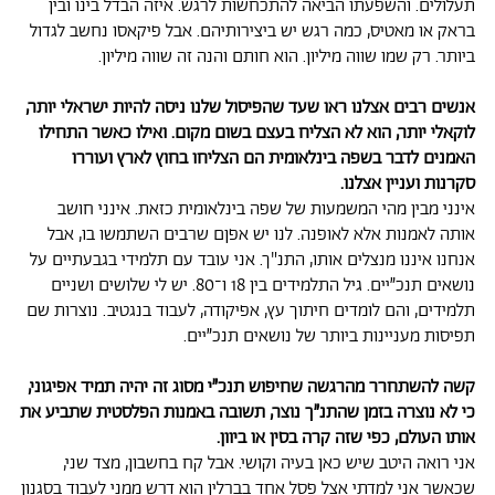
תעלולים. והשפעתו הביאה להתכחשות לרגש. איזה הבדל בינו ובין
בראק או מאטיס, כמה רגש יש ביצירותיהם. אבל פיקאסו נחשב לגדול
ביותר. רק שמו שווה מיליון. הוא חותם והנה זה שווה מיליון.
אנשים רבים אצלנו ראו שעד שהפיסול שלנו ניסה להיות ישראלי יותר,
לוקאלי יותר, הוא לא הצליח בעצם בשום מקום. ואילו כאשר התחילו
האמנים לדבר בשפה בינלאומית הם הצליחו בחוץ לארץ ועוררו
סקרנות ועניין אצלנו.
אינני מבין מהי המשמעות של שפה בינלאומית כזאת. אינני חושב
אותה לאמנות אלא לאופנה. לנו יש אפןם שרבים השתמשו בו, אבל
אנחנו איננו מנצלים אותו, התנ"ך. אני עובד עם תלמידי בגבעתיים על
נושאים תנכ״יים. גיל התלמידים בין 18 ו־80. יש לי שלושים ושניים
תלמידים, והם לומדים חיתוך עץ, אפיקודה, לעבוד בנגטיב. נוצרות שם
תפיסות מעניינות ביותר של נושאים תנכ״יים.
קשה להשתחרר מהרגשה שחיפוש תנכ״י מסוג זה יהיה תמיד אפיגוני,
כי לא נוצרה בזמן שהתנ״ך נוצר, תשובה באמנות הפלסטית שתביע את
אותו העולם, כפי שזה קרה בסין או ביוון.
אני רואה היטב שיש כאן בעיה וקושי. אבל קח בחשבון, מצד שני,
שכאשר אני למדתי אצל פסל אחד בברלין הוא דרש ממני לעבוד בסגנון