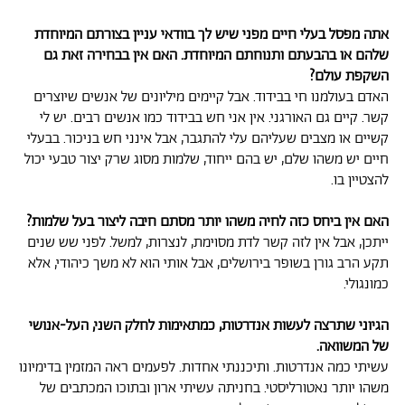
אתה מפסל בעלי חיים מפני שיש לך בוודאי עניין בצורתם המיוחדת
שלהם או בהבעתם ותנוחתם המיוחדת. האם אין בבחירה זאת גם
השקפת עולם?
האדם בעולמנו חי בבידוד. אבל קיימים מיליונים של אנשים שיוצרים
קשר. קיים גם האורגני. אין אני חש בבידוד כמו אנשים רבים. יש לי
קשיים או מצבים שעליהם עלי להתגבר, אבל אינני חש בניכור. בבעלי
חיים יש משהו שלם, יש בהם ייחוד, שלמות מסוג שרק יצור טבעי יכול
להצטיין בו.
האם אין ביחס כזה לחיה משהו יותר מסתם חיבה ליצור בעל שלמות?
ייתכן, אבל אין לזה קשר לדת מסוימת, לנצרות, למשל. לפני שש שנים
תקע הרב גורן בשופר בירושלים, אבל אותי הוא לא משך כיהודי, אלא
כמונגולי.
הגיוני שתרצה לעשות אנדרטות, כמתאימות לחלק השני, העל-אנושי
של המשוואה.
עשיתי כמה אנדרטות. ותיכננתי אחדות. לפעמים ראה המזמין בדימיונו
משהו יותר נאטורליסטי. בחניתה עשיתי ארון ובתוכו המכתבים של