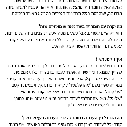
כשמונה שנים. אני חושב שהחומר הזה חשוב ביותר. כשהאנושות
זקוקה לאיזה חומר היא ממציאה אותו. והיא זקוקה עכשיו
למשהו שונה
מברונזה, שנהרסת בגלל תחמוצת הגפרית בה מלא האוויר המזוהם.
מה יקרה עם חומר זה בעוד מאה או מאתיים שנה?
הוא רק קיים עשרים. אבל פסלים מפוליאסטר ניצבים בחוץ שנים רבות
ולא חלה בהם ארוזיה. מה שיקרה בכלל בעתיד אינני יודע. האפיקודה
לא משתנה. החומר מתקשה קצת. זה הכל.
איך הגעת אליו?
תמיד חיפשתי חומר כזה, מאז ימי לימודי בברלין. מורי היה אומר תמיד
שצריך למצוא חומר שיהיה אפשר לעבוד בו בצורה בלתי אמצעית,
ישירה. הייתי אז בן 23, אבל תמיד חשבתי על כך. עד שיום אחד קניתי
במקרה ספר בשם ״מהו פלסטר?״.
קראתי בו ונתקלתי במלת הקסם
״אפיקודה״. את החומר מייצרת חברת שלי. אני קונה אותו אצל
״של-פז״
.
מאז שהתחלתי לעבוד בחומר זה אינני עוזב אותו. כמובן
חסרות לי
עשרים שנים של נסיון.
מה ההבדל בין העבודה בחומר זה לבין העבודה בעץ או באבן?
קודם-כל לעבודה באבן דרוש כוח גופני רב ותלות באנשים. אני תמיד