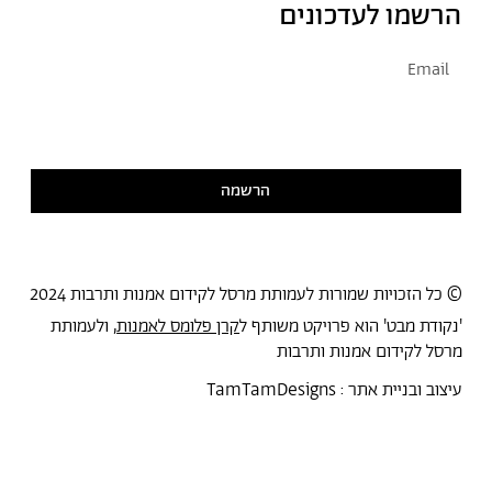
הרשמו לעדכונים
אני מסכימ/ה לקבל דיוור
קראתי ואני מסכימ/ה
למדיניות הפרטיות
הרשמה
© כל הזכויות שמורות לעמותת מרסל לקידום אמנות ותרבות 2024
'נקודת מבט' הוא פרויקט משותף ל
קרן פלומס לאמנות
, ולעמותת
מרסל לקידום אמנות ותרבות
עיצוב ובניית אתר :
TamTamDesigns
מרסל
נקודת מבט