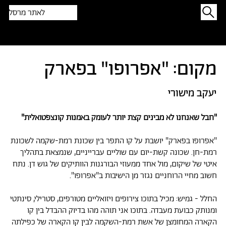
לאתר מרסל
תפתיעו בטקסט אקראי
מקום: "אפרופו" בפארק
יעקב מישורי
"חבל שאנחנו לא מבינים קצת יותר לעומק באמנות קונצפטואלית"
"אפרופו בפארק" יושבת על קו התפר בין שכונת רמת-שקמה לשכונת
רמת-חן. שכונה קשת-יום עם שוליים עברייניים, שנמצאת בתהליך
איטי של שיקום, מול אחד ממעוזי הבורגנות הוותיקים של גוש דן. נתח
חשוב מחיי הרוחניים נגזר מן הישיבות ב"אפרופו".
החלל - גמיש: מכיל בתוכו צירופים ויזואליים מטורפים, סטרילי, סינתטי
ומנותק כבועת מעבדה. בתוכו אני תוהה מהו בדיוק ההבדל בין קו
הקארה המחומצן של אשת רמת-השקמה לבין קו הקארה של כפילתה