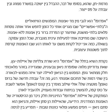
מרמת-חן, שהוא, בסופו של דבר, ההבדל בין ישיבה במשרד ממוזג ובין
עבודה על פס ייצור.
"אפרופו" הוא לגבי מין מד-אמנות. המפגשים הוויזואליים
ה"בלתי-אפשריים" שבו מגרים אותי כל הזמן לחפש אחר אותה נוסחת
פלאים בלתי-מושגת, שתיצור קו הפרדה ברור בין אמנות ללא-אמנות.
הישיבה שם מחייבת אותי לפעילות עינית מוגברת, שכל הזמן עסוקה
בשאלה, כמה אני יכול לקחת משם עד לאותו רגע שבו האמנות קורסת
לתוך פשטנות עיצובית.
נקודת השיא בחלל של "אפרופו" היא שורת צלליות של איילות-עץ,
שאת צדודיתן מלווה שפופרת ניאון צבעונית, שמגדירה בזוהר מלאכותי
חלק ממתאר גופן. המפגש בין הניאון לאיילה יוצר איזה מפגש-לכאורה
בין שתי רמות של תחכום אמנותי. רגע, מה זה? עבודה חדשה של ברוס
נאומן? מוטציה שלו? אולי שילוב מופרך בין קונס לנאומן? אפשר לשבת
על כוס קפה, להמשיך בניתוח עבודות מעמיק. ולהעביר לאורן
המתקתק של איילות "אפרופו" החינניות חלק ניכר מן ההיסטוריה של
האמנות המודרנית. הידיעה, שהאיילות הן סתן איילות, והניאון הוא
סתם ניאון – חפים מפשע ומלאי כוונות טובות - תפריע בין לגימה