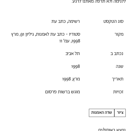
ללגימה ולא תרפה מאתנו לרגע.
סוג הטקסט
רשימה, כתב עת
מקור
סטודיו - כתב עת לאמנות, גיליון 91, מרץ
1998, עמ׳ 11
נכתב ב
תל אביב
שנה
1998
תאריך
מרץ, 1998
זכויות
מוגש ברשות פרסום
ציור
שדה האמנות
נמצא באוסף/ים