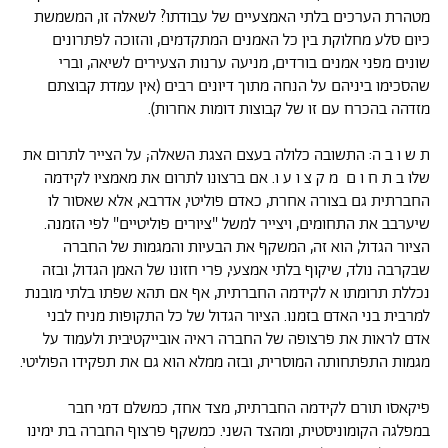
מטהרת הערכים בלתי האמצעיים של עבודתו? לשאלה זו, המשמשת
כיום סלע מחלוקת בין כל האמנים המתקדמים, והזוכה לפתרונים
שונים מפני אמנים בורדים, מניעה ערנות הצעירים לשיאה, וברי
שהסכימו ביניהם על הנחה מתוך דיונים רבים (אין עמדת קבוצתם
מזדהה בהכרח עם זו של קבוצות דומות אחרות).
ת ש ו ב ה: התשובה כלולה בעצם הצגת השאלה; על הצייר לתרום את
שלו ב ת ח ו ם מ ק צ ו ע ו. אם ברצונו לתרום את מאמציו לקידמה
החברתית גם בצורה אחרת, כאדם פוליטי, אדרבא, אלא שאסור לו
שיערבב את התחומים, ויצייר למשל "ציורים פוליטיים" לפי הזמנה.
הציור הגדול, הוא זה, המשקף את הבעיות והמגמות של החברה
שבקרבה נולד, שיקוף בלתי אמצעי, פרי חזונו של האמן הגדול, ובזה
נכללת תרומתו א לקידמה החברתית, אף אם תהא שפתו בלתי מובנת
למרבית בני האדם בזמנו. הציור הגדול של כל התקופות מניח לבני
אדם לראות את פרצופה של החברה ראיה אובייקטיבית ולעמוד על
מגמות התפתחותה המוסרית, ובזה ממלא הוא גם את תפקידו הפוליטי.
פיקאסו תורם לקידמה החברתית, מצד אחד, כמשלם דמי חבר
במפלגה הקומוניסטית, ומהצד השני. כמשקף פרצוף החברה בת ימינו