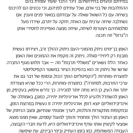
במידתם ונועזים בחידושיהם. ניכר הדבר שעוד עומדת בהם
ההתלהבות של בני אדם, שכל עתידם לפניהם, וכי נכונים הם להיכנס
בשיחה עם כל השואל שאלה על עבודתם במאור פנים ווענין. אם
נשתלבה שיחה ערנית עם האחד, חזקה על יתרם, שירדו מעל
סולמותיהם ויצטרפו לשיחה, שיחה ממצה ואפיינית לחסידי אותן
ה"גרופ" וזה תכנה:
האמן בן־ימינו ניתק מהמוני-העם ניתוק ההולך ורב, ויצירתו נעשית
מובנת רק ליחידי סגולה. ניתוק זה מקפח את ההמונים ואת האמן
כאחד. הללו נשארים "משוללי תרבות" וזה – אבר תלוש מגוף החברה.
שרשו של ניתוק זה הוא בהפיכת הציור במשטר הקפיטליסטי
לתוצרת-מותרות. ("הקפיטליזם הופך הכול, ובסופו של דבר גם את
ערכי התרבות, לסחורה"). כתוצרת-מותרות, הרי ככל שהיא מצודדת
יותר את העין, כן היא נוחה יותר למכירה. כך נדרש איפוא, בעקיפין, מן
האמן להשתדל ולהגיע לכלל אוריגינליות יתירה, כמובן, באמתלה של
אינדיבידואליזם יוצא דופן. אורגינליות יתירה זו נעשית במרוצת הזמן,
ובתקופות מתקצרות והולכות, לערך אמנותי שנתישן, ומצב הניתוק של
האמן מן הציבור הולך ומחמיר והופך למעגל קסמים, שאין ממנו מוצא.
אמצעי לקיצוין אותו עודף אינדיבידואליזם היא, לדעת חברי הקבוצה,
העבודה המשותפת, כמו בזמן העתיק ובימי הבינים, עת שימשה