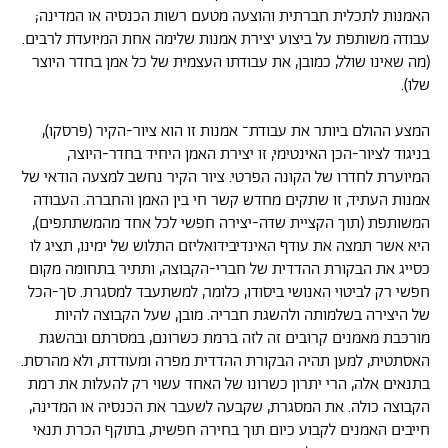
האמנות לתכלית חברתית והוצעה מטעם רשות הכנסיה או המדינה;
עבודה משותפת על ביצוע יצירת אמנות שלימה אחת המיועדת לרבים.
(מה שאינו שולל, כמובן, את עבודתו העצמית של כל אמן בחדר היוצר
שלו).
המצע ההולם ביותר את עבודת־ אמנות זו הוא ציור-הקיר (פרסקו),
בניגוד לציור-הכן האינטימי, זו יצירת האמן היחיד בחדר-היוצר,
המיוערת לחדרו של הקונה הפרטי. ציור הקיר נחשב למצעה הודאי של
אמנות העתיד, זו שתקים מחדש קשר חי בין האמן והחברה. העבודה
המשותפת (תוך הקציית שדה-יצירה חפשי לכל אחד מהמשתתפים),
היא אשר תמצה את עודף האינדיבידואליזם התלוש של ימינו, תציג לו
כסייג את הבקורת ההדדית של חברי-הקבוצה, ותתיר בתחומה מקום
חפשי רק לביטוי האנושי ביסודו, כלומר, למשתעבד למסגרת. סך-הכל
של היצירה בשלמותה ולהשגת חבריה. מובן, שעל הקבוצה להיות
מורכבת מאמנים קרובים זה לזה ברמת כשרונם, במסרתם ובהשגת
האסתטית, למען תהיה הבקורת ההדדית מפרה ומעודדת, ולא מהרסת.
בתנאים אלה, הרי יתרון כשרונו של האחד עשוי רק להעלות את רמת
הקבוצה כולה. את המסגרת, שקבעה לשעבר את הכנסיה או המדינה,
חייבים האמנים לקבוע כיום תוך בחירה חפשית, בתוקף הכרת תנאי