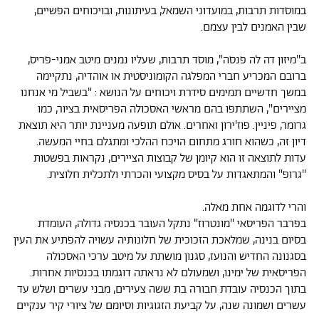
במוסדות תרבות, במועדוני השמאל, בעיתונות, ובויכוחים הפשיים,
שבין האמנים לבין עצמם.
ב"מיזון דה לה פנסה", מוסד תרבות, שעליו נמנים מיטב אמני-פריס,
ברובם המכריע חברי המפלגה הקומוניסטית או אוהדיה, נתקיימה
במשך חדשיים תמימים סידרת ויכוחים על הנושא : "בשביל מי אנחנו
מציירים", השתתפו בהם מראשי האסכולה הפריסאית בציור, כמו
גרומר, פיניין. פוז'ירון ואחרים. אולם תופעה מעניינת יותר היא תוצאת
דיון זה, כשהוא חורג מתחום הויכח ההלכי ומתגלם בחיי המעשה.
עדות לתוצאה זו הוא קיומן של קבוצות הציירים, נקראות בפשטות
"גרופ" והמתאגדות על בסיס מקצועי והכרתי ולתכלית חלוצית.
והרי לדוגמה אחת מאלה.
בפרבר הפריסאי "מונטרוז" נתקל העובר בכנסיה גדולה, העומדת
בסיום בנינה, שמלאכת הזכוכית של חלונותיה עשויה להפתיע את העין
בסגנונה החדיש והנועז, סגנון מושתת על מיטב ערכי האסכולה
הפריסאית של ימינו, ושמעולם לא נראתה דוגמתו בכנסיות אחרות.
בתוך הכנסיה עובדת חבורה בת ששה צעירים, מבני עשרים ושלש עד
עשרים ושמונה שנה, על קביעת הזגוגיות וסיומם של ציורי קיר ענקיים