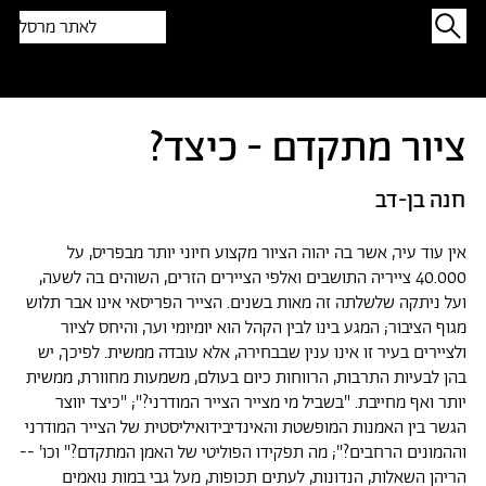
לאתר מרסל
תפתיעו בטקסט אקראי
ציור מתקדם - כיצד?
חנה בן-דב
אין עוד עיר, אשר בה יהוה הציור מקצוע חיוני יותר מבפריס, על
40.000 צייריה התושבים ואלפי הציירים הזרים, השוהים בה לשעה,
ועל ניתקה שלשלתה זה מאות בשנים. הצייר הפריסאי אינו אבר תלוש
מגוף הציבור; המגע בינו לבין הקהל הוא יומיומי וער, והיחס לציור
ולציירים בעיר זו אינו ענין שבבחירה, אלא עובדה ממשית. לפיכך, יש
בהן לבעיות התרבות, הרווחות כיום בעולם, משמעות מחוורת, ממשית
יותר ואף מחייבת. "בשביל מי מצייר הצייר המודרני?"; "כיצד יווצר
הגשר בין האמנות המופשטת והאינדיבידואיליסטית של הצייר המודרני
וההמונים הרחבים?"; מה תפקידו הפוליטי של האמן המתקדם?" וכו' --
הריהן השאלות, הנדונות, לעתים תכופות, מעל גבי במות נואמים