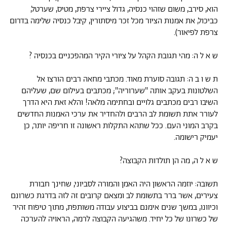
הוא, סירב, משום שזהוי כנסיה, גדול ציירי צרפת, מטיס, שערטל,
כביכול, את אמנות הציור מכל זכר מיסתורין, קיבל כנסיה שלימה בדרום
צרפת לפיאור).
ש א ל ה: מהי תגובת הקהל על ציורי הקיר המהפכניים בכנסיה ?
ת ש ו ב ה: תגובה סוערת מאוד. מכתבי מחאה רבים הורצו אל
השלטונות בעקב אותה "שערוריה"; מכתבים בעילום שם, שעליהם
השיבו רבים מכתבים גלויים ובחתימה מלאה! והלא זאת היא הדרך
לעורר אתת תשומת לב הרבים ולהחדיר את ערכי האמנות החדשים
בקרב המוני העם. ככל שתהא התקלות ראשונה זו חריפה יותר, כן
יעמיק רישומה.
ש א ל ה, מה הן תולדות הקבוצה?
תשובה: יוזמה הראשון היה האמן והמורה לסביוני, שחינך חבורת
צעירים, אשר ברר בתשומת לב ומצאם קרובים זה לזה בדרגת כשרונם
וכיוונו, במשך שנים אימנם בביצוע עבודה משותפת, מתוך טיפוח זהיר
של כשרונו של כל יחיד. משהגיעה הקבוצה לרמה, הראויה להערכה