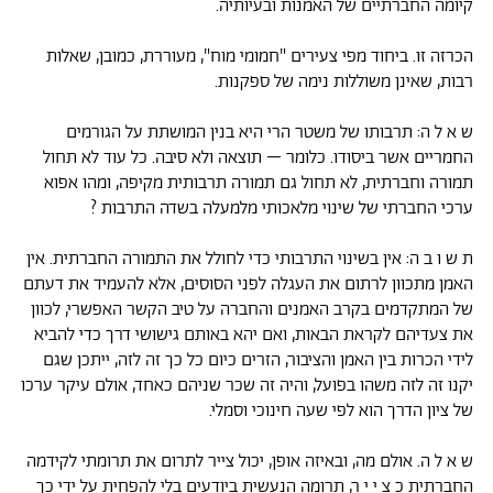
קיומה החברתיים של האמנות ובעיותיה.
הכרזה זו. ביחוד מפי צעירים "חמומי מוח", מעוררת, כמובן, שאלות
רבות, שאינן משוללות נימה של ספקנות.
ש א ל ה: תרבותו של משטר הרי היא בנין המושתת על הגורמים
החמריים אשר ביסודו. כלומר – תוצאה ולא סיבה. כל עוד לא תחול
תמורה וחברתית, לא תחול גם תמורה תרבותית מקיפה, ומהו אפוא
ערכי החברתי של שינוי מלאכותי מלמעלה בשדה התרבות ?
ת ש ו ב ה: אין בשינוי התרבותי כדי לחולל את התמורה החברתית. אין
האמן מתכוון לרתום את העגלה לפני הסוסים, אלא להעמיד את דעתם
של המתקדמים בקרב האמנים והחברה על טיב הקשר האפשרי, לכוון
את צעדיהם לקראת הבאות, ואם יהא באותם גישושי דרך כדי להביא
לידי הכרות בין האמן והציבור, הזרים כיום כל כך זה לזה, ייתכן שגם
יקנו זה לזה משהו בפועל, והיה זה שכר שניהם כאחד, אולם עיקר ערכו
של ציון הדרך הוא לפי שעה חינוכי וסמלי.
ש א ל ה. אולם מה, ובאיזה אופן, יכול צייר לתרום את תרומתי לקידמה
החברתית כ צ י י ר, תרומה הנעשית ביודעים בלי להפחית על ידי כך