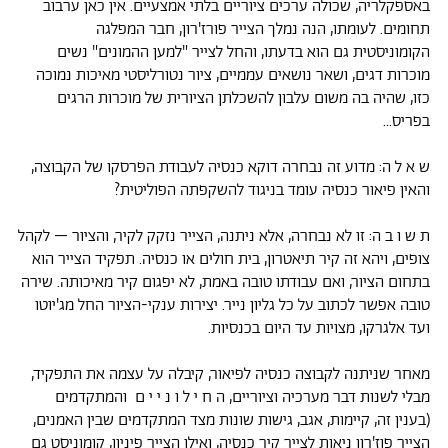
באספקלריה, שכולה ערכים ציוריים בלתי אמצעיים. אין כאן ערבוב
תחומים. לעומתו, הנה נמלך הצייר פורז'רון, חבר המפלגה
הקומוניסטית גם הוא בדעתו, והחל לצייר "למען ההמונים" נשים
מוכרות דגים, ושאר נושאים עממיים, ציור נטורליסטי מאיכות נמוכה
כזו, שהיה בה משום עלבון להשכלתן הציורית של מוכרות הרגים
בפריס...
ש א ל ה: מדוע זה נבחרה דוקא כנסיה לעבודת הפרסקו של הקבוצה,
והאין פיאור כנסיה עומד בניגוד להשקפתה הפוליטית?
ת ש ו ב ה: זו לא נבחרה, אלא ניתנה, הצייר נזקק לקיר, והציור – לקהל
צופים, ויהא זה קיר תיאטרון, בית חולים או כנסיה. תפקיד הצייר הוא
בתחום הציור, ואם עבודתו טובה באמת, לא יפגום קיר מאיכותה. שירה
טובה אפשר לכתוב על כל גליון נייר. יצירות ענקי-הציור החל מג'יוטו
ועד אלגרקו, מצויות עד היום בכנסיות.
מאחר שניתנה לקבוצה כנסיה לפיאור, קיבלה על עצמה את התפקיד,
מבלי לשנות דבר מערכיה וציוריים, ה ח י ל ו נ י י ם והמתקדמים
(בענין זה, קיימות, אגב, גישות שונות מצד המתקדמים שבין האמנים,
הצייר פוז'רון ניאות לצייר קיר כנסיה, ואילו הצייר פיניון, קומוניסט גם