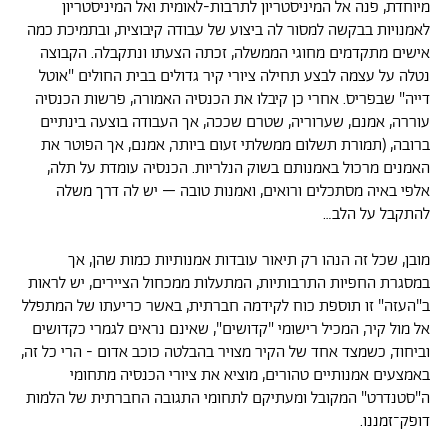
מיוחדת, פנה אל המיניסטריון לתרבות-לאומית ואל המיניסטריון
לאמנויות בבקשה למסור לה ביצוע של עבודה קיבוצית, ובתמיכת כמה
אישים מתקדמים מחוגי הממשלה, זכתה הצעתו ונתקבלה. הקבוצה
נטלה על עצמה לבצע תחילה ציורי קיר גדולים בבית החולים "אוטל
דייה" שבפריס. אחרי כן קיבלו את הכנסיה האמורה, פרשות הכנסיה
עוררה, אמנם, שערוריה, שטרם שככה, אך העבודה בוצעה בינתיים
ברובה, (תמורת תשלום ממשלתי זעום ביותר, אמנם, אך הפוטר את
האמנים מרכול באמנותם בשוק הנלריות. הכנסיה עומדת על תלה,
אלפי באיה מסתכלים ורואים, ואמנות טובה – יש לה דרך משלה
להתקבל על הלב…
מובן, שכל זה הנהו רק תיאור עובדות אמנותיות כמות שהן, אך
במסגרת החפיות התרבותיות, המתעלות ממכחול הציירים, יש לראות
ב"העזה" זו תוספת כוח לקידמה חברתית, באשר כריעתו של המתפלל
אל מול קיר, המכיל רישומי "קדושים", שאינם נראים לגמרי כקדושים
וביחוד, כשמצד אחד של הקיר מצויר בהבלטה כוכב אדום - הרי כל זה,
באמצעים אמנותיים טהורים, מוציא את ציורי הכנסיה מתחומי
ה"סטנדרט" המקובל ומעתיקם לתחומי התגובה החברתית של הלמות
דופק־זמננו.