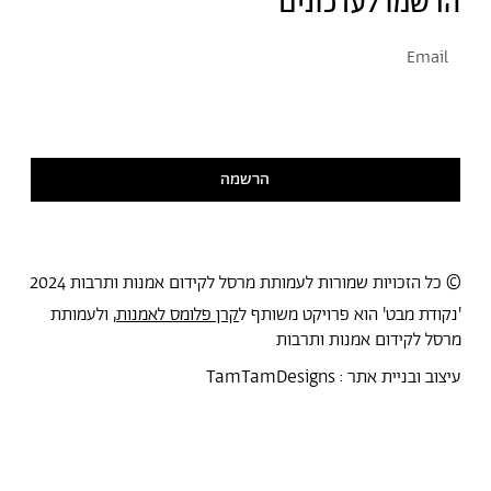
הרשמו לעדכונים
אני מסכימ/ה לקבל דיוור
קראתי ואני מסכימ/ה
למדיניות הפרטיות
הרשמה
© כל הזכויות שמורות לעמותת מרסל לקידום אמנות ותרבות 2024
'נקודת מבט' הוא פרויקט משותף ל
קרן פלומס לאמנות
, ולעמותת
מרסל לקידום אמנות ותרבות
עיצוב ובניית אתר :
TamTamDesigns
מרסל
נקודת מבט