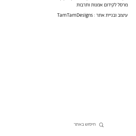
מרסל לקידום אמנות ותרבות
עיצוב ובניית אתר :
TamTamDesigns
מרסל
נקודת מבט
אירועים
כל הטקסטים
סיורים
אמניות/ים
תכנית התמחות
אוספים
אודות מרסל
אודות
חנות תרבות
?יש לך הצעה
תקנון החנות
חדשות
הצהרת נגישות
מדיניות פרטיות