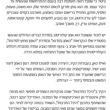
ביטוי. כי שוובל רואה חשיבות רבה בעצם ההתרחשות שנעשית על
הקיר עצמו. פה הוא נותן פורקן לכאוס הפנימי שלו, הוא משנה, מעוות,
מוסיף, מתקן, מתחיל ברישום ועוזבו באמצע, משרבט בקווים עצבניים
ועובר לקו עדין ורוטט, וכך גם בצבע, לפעמים חד-תוקף, קונטראסטי,
זועק, ועתים עדין, רך, משכך ואוהב.
יש לזכור ששוובל הוא אמן קולוריסט: בסדרת הבדים הגדולים שנעשו
בסטודיו שלו הנקראות "האמן בסדנא" ובסדרת "האמן מחוץ לסדנתו",
שהוצגו במוזיאון תל-אביב ב-1974 תופס הצבע עמדה מכובדת ויכולתו
הקולוריסטית המובהקת של שוובל התגלתה במלוא הדרה.
ואילו כאן, בעבודות הקיר, היצירה נוטה למונוכרומיות. רצון האמן ליצור
מגע ישיר, קומוניקאציה עם הקיר, הסביבה, הצופים נוצר על ידי
הרישום שמעביר את כתב היד האישי של האמן באמצעות החומר
הפשוט והבסיסי ביותר – הגרפיט.
הקיר ב"היכל התרבות" שונה מהקירות העומדים חופשי. הוא מהווה
חלק אינטגרלי מן הארכיטקטורה של המיבנה. האדריכל יעקב רכטר,
שהשתתף בתכנון "היכל התרבות", השאיר בכוונה קירות לציור. הם
עמדו חשופים במשך שנים מאז הוקם המבנה. בביקורו של האדריכל