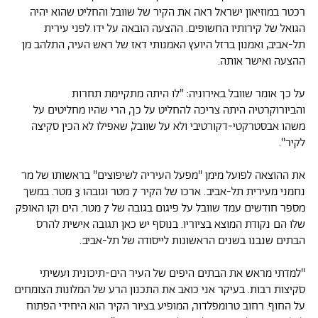
רכטר במוזיאון ישראל ראה את הקיר של שוובל והחליט שהוא יהיה
הגואל של קירותיו החשופים. ההצעה הובאה על ידו לפני עירית
תל-אביב, ואמנון ברזל היועץ האמנותי דאז של ראש העיר, התלהב מן
ההצעה ואישר אותה.
על כך אומר שוובל באירוניה: "לו היתה מתקיימת תחרות
והביורוקרטיה היתה צריכה להחליט על כך, הרי שהיו מחליטים על
משהו אבסטרקטי-דקורטיבי ולא על שוובל, שאפילו לא הכין סקיצה
לקיר".
את ההוצאה לפועל מימן "מפעל העיריה לשיפוצים" בראשותו של מר
נחמני מעירית תל-אביב. ארכו של הקיר 7 מטר וגובהו 3 מטר. במשך
מספר חודשים עמד שוובל על פיגום בגובה של 7 מטר. הים וקו האופק
שלו הם נקודת המוצא בציוריו. בנוסף יש כאן תגובה אישית להרס
הבתים שנבנו בשנים הראשונות לייסודה של תל-אביב.
"למדתי מראש את הבתים היפים של העיר הים-תיכונית ועשיתי
סקיצות רבות. בעיקר אני כואב את התכנון הרע של המלונות הצומחים
על החוף. רחוב טרומפלדור, המופיע בציור הקיר הוא היחידי הפתוח