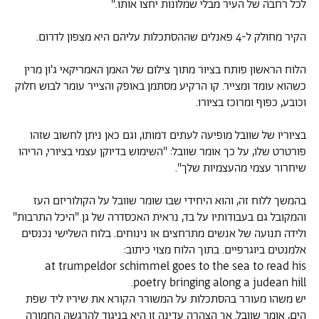
לכל רחבה של העיר מבלי שמלונות יחצו אותו."
הקיר מחולק ל-4 פאנלים שההסתכלות עליהם היא מצפון לדרום.
הלוח הראשון פותח בציור מתוך צילום של האמן האמריקאי ג'ון מרין
כשהוא עומד ומצייר. קו הרקיע מסתמן באופק והצייר עומר לבוש חלוק
וכובע, כפוף ומרוכז בציורו.
בציוריו של שוובל מופיעה לעתים דמותו, וגם כאן ניתן לחשוב שזהו
פורטרט שלו, על כך אומר שוובל: "השימוש בדיוקן עצמי בציורי, הריהו
שיחרור עצמי מהעצמיות שלך".
בהמשך ללוח זה, והוא היחידי שבו שומר שוובל על הקולוריזם העז
והמקובל גם בעבודותיו על בד, נראית האכסדרה של גן "היכל התרבות"
ולידה תנועה של אנשים מתרחצים או נינוחים. בלוח השלישי נכנסים
אלמנטים ביוגרפיים. בתוך הלוח מצוי כיתוב:
at trumpeldor schimmel goes to the sea to read his
poetry bringing along a judean hill.
יש משהו מעורר בהסתכלות על המשורר הקורא את שיריו ליד שפת
הים, אומר שוובל. אך הצהרה עדינה זו היא בניגוד להרגשה החמורה