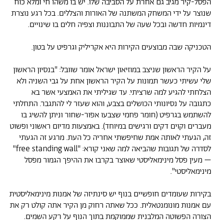
הפסל-קיר מגיב גם אחרת על הסביבה שלו. יש בו משהו חי ומלא כוח
שנוצר על ידי המשחק המשתנה של האורות והצללים. בכל רגע נוצרת
דינמיות חדשה ובכל שעה של התבוננות וצפיה חלים בו שינויים.
הטכניקה שבה מבוצעים הקירות היא אקריליק וגרפיט על בטון.
על הקיר הראשון שניצב במוזיאון ישראל אומר שוובל: "בנסיון הראשון
שלי עשיתי כעשר תמונות על הקיר הראשון אחת על גבי השניה ולא
הצלחתי להגיע למה שרציתי. עד שגיליתי את האמצעי אשר בא
כתגובה על נסיונותי הכושלים בצבע, והוא שעזר לי להתגבר. התחלתי
להשתמש בגרפיט (חומר פחמי שצבעו אפור-שחור וניתן להשיג בו
מעברים וקוים דקים ורגישים במיוחד). באמצעות מדיום ראשוני ופשוט
זה, הגעתי לאותה אמת שחיפשתי אחריה כל העת. מרגע זה הגעתי
לסדרה של תגובות שהביאה למה שאני קורא: "free standing wall"
– מעין פסל מינימאליסטי שאוצר בקרבו את ההיפך הגמור מפסל
מינימאליסטי".
בקירות שעומדים חופשיים בנוף יש סינתיזה של אמנות מינימאליסטית
עם אמנות מונומנטאלית. ככל שאתה רחוק מן הקיר אתה קולט רק את
הצורה הפשוטה המלבנית שממוקמת בתוך הנוף על רקע השמים.