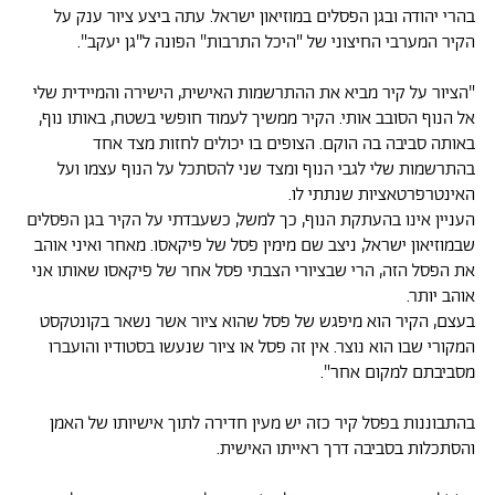
בהרי יהודה ובגן הפסלים במוזיאון ישראל. עתה ביצע ציור ענק על
הקיר המערבי החיצוני של "היכל התרבות" הפונה ל"גן יעקב".
"הציור על קיר מביא את ההתרשמות האישית, הישירה והמיידית שלי
אל הנוף הסובב אותי. הקיר ממשיך לעמוד חופשי בשטח, באותו נוף,
באותה סביבה בה הוקם. הצופים בו יכולים לחזות מצד אחד
בהתרשמות שלי לגבי הנוף ומצד שני להסתכל על הנוף עצמו ועל
האינטרפרטאציות שנתתי לו.
העניין אינו בהעתקת הנוף, כך למשל, כשעבדתי על הקיר בגן הפסלים
שבמוזיאון ישראל, ניצב שם מימין פסל של פיקאסו. מאחר ואיני אוהב
את הפסל הזה, הרי שבציורי הצבתי פסל אחר של פיקאסו שאותו אני
אוהב יותר.
בעצם, הקיר הוא מיפגש של פסל שהוא ציור אשר נשאר בקונטקסט
המקורי שבו הוא נוצר. אין זה פסל או ציור שנעשו בסטודיו והועברו
מסביבתם למקום אחר".
בהתבוננות בפסל קיר כזה יש מעין חדירה לתוך אישיותו של האמן
והסתכלות בסביבה דרך ראייתו האישית.