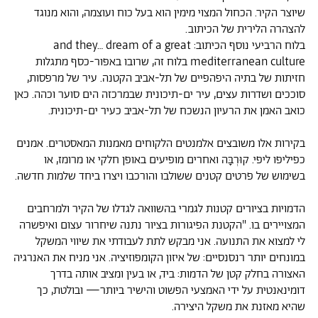
שיוצר הקיר. הכחול המצוי מימין הוא בעל כוח ועוצמה, והוא מנוגד
להצהרה הלירית של הכיתוב.
בלוח הרביעי נוסף הכיתוב: and they… dream of a great
mediterranean culture בלוח זה, שרובו באפור-כסף מתגלות
חזיתות של בתיה היפהפיים של תל-אביב הקטנה. עיר של מרפסות,
סוככים ושדרות עצים, עיר ים-תיכונית שבמרכזה הים סוער וכהה. כאן
כואב האמן את הרעיון הנשכח של תל-אביב כעיר ים-תיכונית.
בקירות אלו משובצים אלמנטים הלקוחים מאמנות המאסטרים. אמנים
כפיליפו ליפי. קוּרְבָּה ואחרים מופיעים באופן חלקי או מרומז, או
בשימוש של פרטים קטנים ששולבו והורכבו ויצרו ביחד שלמות חדשה.
הדמויות בציורים קטנות לגמרי בהשוואה לגדלו של הקיר ולמרחבים
המצויירים בו. "הקטנת הפיגורות בציור נתנה שיחרור עצום ואיפשרה
לי למצוא את התנועה. אני מבקש לתת לעבודתי את שיווי המשקל
במונחים יותר רנסנסיים: של איזון הקומפוזיציה. אני מניח את האנרגיה
האצורה בחלק קטן של הדמות: ביד, או בעין ומציב אותה בדרך
דומינאנטית על ידי האמצעי הפשוט והישיר ביותר— ובולטת, כך
שהיא מאזנת את משקל היצירה.