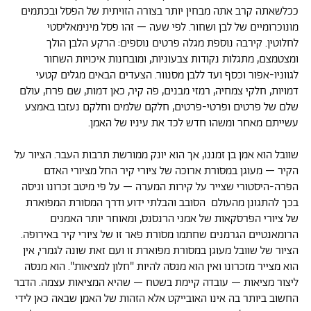
ככלשאתה קרב אתה מבחין יותר בצורה הזויתית של הפסל ובכתמים
מונוכרומיים של לבן ושחור. לפי שעה – זהו פסל מינימאליסטי
לחלוטין. קירבה נוספת מגלה פרטים נוספים: הרקע הלבן הולך
ומצטמצם, מתגלות נקודות צבעוניות, ומובחנות איכויות השחור
לגווניו-אפור וכסף ועד ללבן מסנוור. הצעדים הבאים מגלים קטעי
דמויות, חלקי צמחיה, רמזי מבנים, פה קיר, כאן דמות, שם פרח, עולם
שלם של פרטים ופרטי-פרטים, חלקם שלמים וחלקם נעזבו באמצע
עשייתם מאחר ומשהו חדש לכד את עיניו של האמן.
שוובל הוא אמן בן זמננו, אך הוא יונק ממורשת תרבות העבר. הציור על
הקיר – מעוגן במסורת ארוכה של ציורי קיר החל מציורי האדם
הפרה-היסטורי שצייר על קירות המערה – על פי מיטב זכרונו וניסה
בכך להתגונן מהעולם הסובב והבלתי ידוע ודרך המסורת המפוארת
של ציורי הפרסקאות של אמני הרנסנס, ומאוחר יותר האמנים
הרומאנטיים הגרמנים שחתמו מסורת פאר זו של ציורי קיר באירופה.
הציור של שוובל מעוגן במסורת מפוארת זו ועם זאת שונה לגמרי, אין
הוא מצייר מזכרונו ואין הוא מנסה להיות "חלון למציאות". הוא מנסה
ליצור מציאות – עובדה קיימת בשטח – שהיא המציאות עצמה. הדבר
החשוב ביותר בה אינו האובייקט אלא הזהות של האמן שבאה כאן לידי