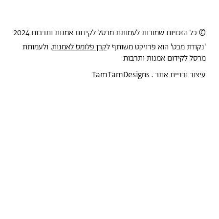
© כל הזכויות שמורות לעמותת מרסל לקידום אמנות ותרבות 2024
'נקודת מבט' הוא פרויקט משותף ל
קרן פלומס לאמנות
, ולעמותת
מרסל לקידום אמנות ותרבות
עיצוב ובניית אתר :
TamTamDesigns
מרסל
נקודת מבט
אירועים
כל הטקסטים
סיורים
אמניות/ים
תכנית התמחות
אוספים
אודות מרסל
אודות
חנות תרבות
?יש לך הצעה
תקנון החנות
חדשות
הצהרת נגישות