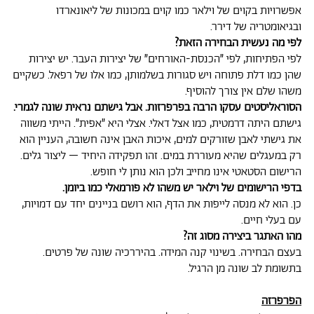
אפשרויות בקוים של וילאר כמו קוים במכונות של ליאונארדו
ובגיאומטריה של דירר.
לפי מה נעשית הבחירה הזאת?
לפי הפתיחות, לפי ״הכנסת-האורחים״ של יצירות העבר. יש יצירות
שהן כמו דלת פתוחה ויש סגורות בשלמותן, כמו אלו של רפאל. כשקיים
משהו שלם אין צורך להוסיף.
הסוראליסטים עסקו הרבה בפרפרזות. אבל גישתם נראית שונה לגמרי.
גישתם היתה דרמטית, כמו אצל דאלי. אצלי היא ״אפית״. הייתי משווה
את גישתי לאבן שזורקים למים, איכות האבן אינה חשובה, העניין הוא
רק במעגלים שהיא מעוררת במים. זהו תפקידה היחיד – ליצור גלים.
הרישום הסטאטי אינו מחייב ולכן הוא נותן לי חופש.
בדפי הרישומים של וילאר יש משהו לא פורמאלי כמו ביומן.
כן. הוא לא מנסה לייפות את הדף, הוא רושם בניינים יחד עם דמויות,
עם בעלי חיים.
מהו האתגר ביצירה מסוג זה?
בעצם הבחירה. בשינוי קנה המידה. בהיררכיה שונה של פרטים.
בתשומת לב שונה מן הרגיל.
הפרפרזה