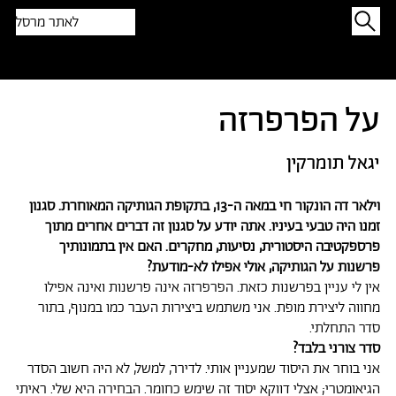
לאתר מרסל
תפתיעו בטקסט אקראי
על הפרפרזה
יגאל תומרקין
וילאר דה הונקור חי במאה ה-13, בתקופת הגותיקה המאוחרת. סגנון
זמנו היה טבעי בעיניו. אתה יודע על סגנון זה דברים אחרים מתוך
פרספקטיבה היסטורית, נסיעות, מחקרים. האם אין בתמונותיך
פרשנות על הגותיקה, אולי אפילו לא-מודעת?
אין לי עניין בפרשנות כזאת. הפרפרזה אינה פרשנות ואינה אפילו
מחווה ליצירת מופת. אני משתמש ביצירות העבר כמו במנוף, בתור
סדר התחלתי.
סדר צורני בלבד?
אני בוחר את היסוד שמעניין אותי. לדירר, למשל, לא היה חשוב הסדר
הגיאומטרי; אצלי דווקא יסוד זה שימש כחומר. הבחירה היא שלי. ראיתי