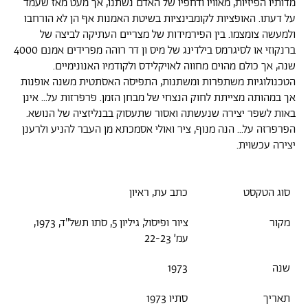
מדותיו הפיזיות, מאוויו ודחפיו של האדם נשתנו, אך מעט מאז שעמד
על דעתו. האופציות לקומבינציות בשיטת האמנות אף הן לא הורחבו
ולמעשה צומצמו. בין הפירמידות של מצריים העתיקה לביצה של
ברנקוזי או לסיגרמס בילדינג של מיס ון דר רוהה מפרידים אמנם 4000
שנה, אך כולם מהוים מחווה לאויקלידס ולקודמיו האנונימיים.
הטכנולוגיות משתפרות ומשתנות, התפיסה האסתטית משנה אופנות
אך במהותה מצייתת לחוק הנצחי של מבחן הזמן. פרפרזות על... אינן
באות לשפר יצירה שנעשתה ואסור שתעסוק בבנליזציה של הנושא.
הפרפרזה על... הנה מנוף, ציר ואולי אסמכתא מן העבר להניע ולרענן
יצירה עכשוית.
סוג הטקסט
כתב עת, ראיון
מקור
ציור ופיסול, גיליון 5, סתו תשל"ד, 1973,
עמ׳ 22-23
שנה
1973
תאריך
סתיו 1973