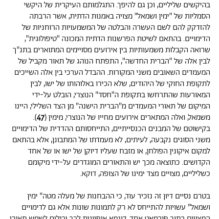
בהיקשים שליליים, וכן גם להיפך. התגלמותם העיקרית של היקשי
הסמליות של "ימין ושמאל" מצויה באמנות הדתית, אשר הרבתה
להזדקק להם לשם העשרה והבלטה של המשמעויות הרוחניות של
הדימויים. בהתאם לשיטת הפרשנות הדתית המכונה "טיפולוגית",
שרואה הקבלות משמעותיות בין אירועים מסויימים המתוארים בתנ"ך
לבין אלה של "הברית החדשה", התפתח הנוהג של תאור מקביל של
המעמדים השאובים משני המקורות. ההבדל הערכי בין אלה השייכים
לתקופת החוקי של היהודים, שלא הכירו באלוהותו של ישו, לבין
המאורעות שהתרחשו בתקופת ה"חסד" הנוצרי, הובלט על-ידי
המיקום של תאורי המעמדים מ"הברית הישנה" מן הצד השלילי, היינו
משמאל, ואלה המתארים אירועים מחייו של הנוצרי, מימין (
47
).
בקישוטם של המבנים הכנסייתיים, התייחסותם ההדדית של הדימויים
משני הסוגים נקבעה, לעיתים, לא מעמדתו של המתבונן, אלא בהתאם
למקום איקונין הפולחן, או מזבח שעליו דיוקן של ישו או של אחד
הקדושים. כתוצאה מכך יש והתאורים המוגדרים על-ידי מיקומם
כשליליים, מצויים מצד ימינו של הצופה, דוקא.
בטרם נסיים דיון זה נזכיר עוד, כי ההבחנות של מעלה מטה" ימין
ושמאל" עשויות להתייחס לא רק לתמונות שונות אלא גם לדימויים
המצויים בתוך פורמאט אחד. דוגמא אופיינית לכך יכולים לשמש תאורי