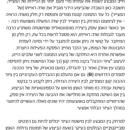
חייב המבצע לשנות את עמדתו מדי פעם. יותר מן הניידות של המצייר,
חשובה כאן העובדה שהביצוע הידני מגביל את שדה ראייתו (של
המצייר). כל עוד התמונה קטנת ממדים ותופסת רק חלק משדה הראיה
- אין לצימצום המרחק בין המצייר לבין שדה הפעולה משמעות רבה -
אך כאשר האמן עוסק ביצירה מונומנטאלית שמישטחה משתרע הרבה
מעבר לגבולות שדה ראייתו, הוא מסוגל לראות בכל עת, רק חלק מן
המיחבר. על קושי זה ניתן אמנם להתגבר על-ידי נסיגה לעמדת
התבוננות של הצופה, אך הדבר מחייב הפסקת הפעילות היוצרת.
אפשרות אחרת היא החלוקה של ביצוע התמונה לשני שלבים היינו,
לעיצוב "ציור-הכנה" בקנה מידה קטן (כך שכל המישטח ניתן לתפיסה
במבט עין אחד), ואחר כך להגדלה, כמעט מכאנית, של ציור ההכנה
לממדים הדרושים (
61
). גם אם נתעלם מן ההבדלים העקרוניים בין ציור
ההכנה קטן הממדים, לבין היצירה הגדולה, ניתן לקבוע כי בנקטו
בשיטת עבודה כזו מוותר האמן מראש על הספונטאניות של הביצוע.
בין אם השיטה מחזקת או מחלישה את ההבעה של היצירה אין ספק,
שהדימויים המתקבלים באמצעותה יהיו שונים מאלה העשויים להיווצר
במהלך הציור הבלתי אמצעי.
למרחק בין המבצע לבין מישטח הציור יכולים להיות גם היבטים
סובייקטיביים הבולטים בעיקר בשעת הביצוע של תמונות גדולות. האמן