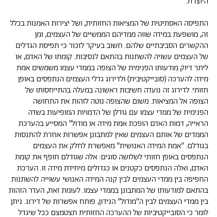
היוצרת.
התפיסה האסתיטית של המציאות החזותית, ושל יצירות האמנות בכלל
זה, מושפעת במידה שווה ממדיהם הממשיים של העצמים, ומן
ההקשרים הסביבתיים שלהם. חשוב בעיקר לזכור כי תפיסת הגדלים
של העצמים עשויה להשתנות בהתאם לנסיבות. קומתו של האדם, או
ליתר דיוק מודעותו הפנימית של הצופה בממדי עצמו משמשים אמת
מידה להערכה (סובייקטיבית) ולדירוג גדלי העצמים הנתפסים באופן
חזותי. לדירוג זה נועדה חשיבות ראשונה במעלה בהתייחסותו של
הצופה אל המציאות. משום שהצופה נוטה לזהות את התחושה
הפנימית של ממדי עצמו עם גודלן של הדמויות המופיעות בשדה
הראייה, דמות האדם הופכת אמת מידה או מודול" המסייע בהערכת
הממדים של אותם העצמים שאין למתבונן אפשרות אחרת להתנסות
בגודלם. "אמת המידה האנושית" מאפשרת לחלק את העצמים
הנתפסים באופן חזותי לשלושה סוגים: אלה שגודלם חופף את קומת
האדם, ואלה הנתפסים כקטנים או כגדולים מיחידת מידה זו. הערכת
החפיפה בין ממדי העצמים לבין קנה המידה האנושי עשוייה להשתנות
בהתאם למודעותו של המתבונן בממדי עצמו. לעומת זאת, העדר הזהות
בין ממדי העצמים לבין ה"מודול" הנידון, פותח אפשרות של דירוג. ניתן
לומר כי הסובייקטיביות של ההערכה החזותית תצטמצם ככל שיגדל