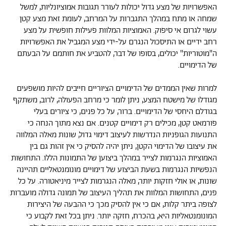
האפשרויות של מצע גדול יכולות לעורר תגובות אמוציונליות, למשל
שמחה או מתח במהלך התגברות על המרחב, לעומת זאת מצע קטן
עשוי לגרום אי סיפוק. האמוציות המלוות פעילות חופשית על מצע
רחב ידיים או התיסכול הנגרם על-ידי מצע המגביל את האפשרויות
ה"מוטוריות" יכולים, בסופו של דבר, להטביע את חותמם על הבעתם
של הדימויים.
למרות שאין הממדים של הדימויים הציוריים חייבים להיות מושפעים
מגודלו של מישטח המצע, ניתן לומר כי מרחב הפעולה, לרוב, משתקף
בגודלם היחסי של הדימויים. ברור, על כל פנים, כי ציורים בעלי
פורמאט קטן, מכילים רק דימויים קטנים. אם נצא מתוך הנחה כי
התנועות הגופניות הנדרשות לעיצוב דימוי גדול, שונות מאלה המלווה
את עיצובו של הדימוי הקטן, ניתן יהיה להסיק כי אין זהות גם בין
האמוציות הנגרמות לצייר במהלך ביצוען של התמונות הללו. התחושות
הנפשיות הנגרמות בשעת הביצוע של דימויים מונומנטאליים תהיינה
שונות, או אולי חזקות יותר, מאלה הנגרמות לצייר מיניאטורה. על כל
פנים, התחושות המלוות את תהליך העיצוב של תמונה גדולה מועברות
לצופה ביתר קלות, אם כי אין להסיק מכך כי ההבעה של היצירות
המונומנטאליות היא, בהכרח, חזקה יותר. ניתן בכל זאת לקבוע כי