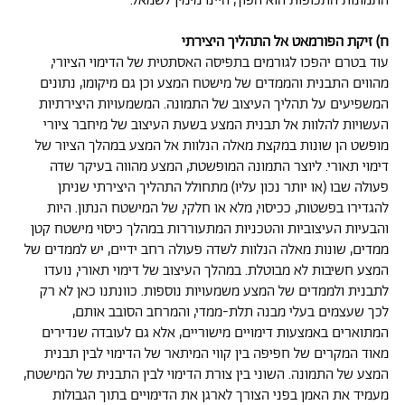
התמונות התכופות הוא הפוך, היינו מימין לשמאל.
ח) זיקת הפורמאט אל התהליך היצירתי
עוד בטרם יהפכו לגורמים בתפיסה האסתטית של הדימוי הציורי,
מהווים התבנית והממדים של מישטח המצע וכן גם מיקומו, נתונים
המשפיעים על תהליך העיצוב של התמונה. המשמעויות היצירתיות
העשויות להלוות אל תבנית המצע בשעת העיצוב של מיחבר ציורי
מופשט הן שונות במקצת מאלה הנלוות אל המצע במהלך הציור של
דימוי תאורי. ליוצר התמונה המופשטת, המצע מהווה בעיקר שדה
פעולה שבו (או יותר נכון עליו) מתחולל התהליך היצירתי שניתן
להגדירו בפשטות, ככיסוי, מלא או חלקי, של המישטח הנתון. היות
והבעיות העיצוביות והטכניות המתעוררות במהלך כיסוי מישטח קטן
ממדים, שונות מאלה הנלוות לשדה פעולה רחב ידיים, יש לממדים של
המצע חשיבות לא מבוטלת. במהלך העיצוב של דימוי תאורי, נועדו
לתבנית ולממדים של המצע משמעויות נוספות. כוונתנו כאן לא רק
לכך שעצמים בעלי מבנה תלת-ממדי, והמרחב הסובב אותם,
המתוארים באמצעות דימויים מישוריים, אלא גם לעובדה שנדירים
מאוד המקרים של חפיפה בין קווי המיתאר של הדימוי לבין תבנית
המצע של התמונה. השוני בין צורת הדימוי לבין התבנית של המישטח,
מעמיד את האמן בפני הצורך לארגן את הדימויים בתוך הגבולות