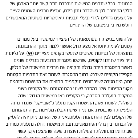
הנתונים. ככל שתבנית המישטח מורכבת יותר קשה יותר הארגון של
חלקי המיחבר. לכן כשהדבר נתון בידם, יעדיפו מרבית האמנים לצייר
על מצעים גדולים למדי ובעלי תבניות גיאומטריות פשוטות המאפשרים
חופש מירבי בעיצובם של הדימויים.
על השוני בגישתו הספונטאנית של המצייר למישטח בעל ממדים
קטנים לעומת יחסו אל מצע גדול, אפשר ללמוד מתוך ההתבוננות
בתוצאות של נסיונות פשוטים שנעשו בקופים מציירים (
53
). על גליונות
נייר ציור שניתנו לקופים, שורטטו מסגרות מרובעות בגדלים שונים.
כאשר המסגרת היתה גדולה והקיפה את מרבית המישטח של הגליון,
הקפידו הקופים לשרבט בתוך המסגרת. לעומת זאת התבניות הקטנות
יותר, היוו מטרה לשירבוטים תוקפניים החוצים את המישטח וחורגים
מקווי התיחום שלו. כהסבר לשוני בהתנהגותם של הקופים בשני
המקרים הועלתה הסברה, כי הקופים ראו במישטח הגדול "שדה
פעולה". לעומת זאת, המישטח הקטן נתפס כ"אובייקט" שנגדו כוונה
הפעילות השרבוטית. אם נניח שיש הקבלה מסויימת בין התנהגותם
של הקופים לבין ההתנהגות הספונטאנית של האדם, ניתן יהיה להסיק
על הבחנה בין גדלי הפורמאטים. תבנית מישטח גדולה נתפסת כמרחב
שבתחומו מתחוללת הפעילות היוצרת, שעה שהמצע הקטן עשוי