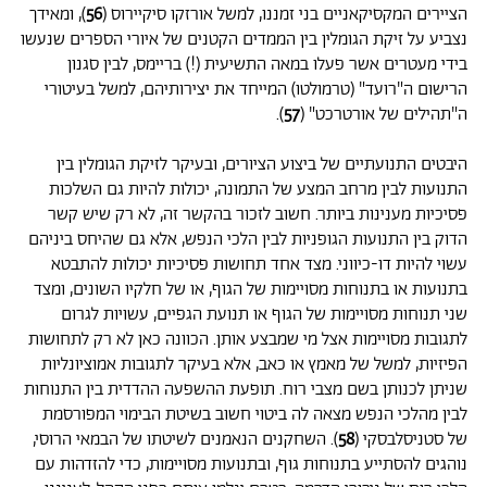
הציירים המקסיקאניים בני זמננו, למשל אורזקו סיקיירוס (
56
), ומאידך
נצביע על זיקת הגומלין בין הממדים הקטנים של איורי הספרים שנעשו
בידי מעטרים אשר פעלו במאה התשיעית (!) בריימס, לבין סגנון
הרישום ה"רועד" (טרמולטו) המייחד את יצירותיהם, למשל בעיטורי
ה"תהילים של אורטרכט" (
57
).
היבטים התנועתיים של ביצוע הציורים, ובעיקר לזיקת הגומלין בין
התנועות לבין מרחב המצע של התמונה, יכולות להיות גם השלכות
פסיכיות מענינות ביותר. חשוב לזכור בהקשר זה, לא רק שיש קשר
הדוק בין התנועות הגופניות לבין הלכי הנפש, אלא גם שהיחס ביניהם
עשוי להיות דו-כיווני. מצד אחד תחושות פסיכיות יכולות להתבטא
בתנועות או בתנוחות מסויימות של הגוף, או של חלקיו השונים, ומצד
שני תנוחות מסויימות של הגוף או תנועת הגפיים, עשויות לגרום
לתגובות מסויימות אצל מי שמבצע אותן. הכוונה כאן לא רק לתחושות
הפיזיות, למשל של מאמץ או כאב, אלא בעיקר לתגובות אמוציונליות
שניתן לכנותן בשם מצבי רוח. תופעת ההשפעה ההדדית בין התנוחות
לבין מהלכי הנפש מצאה לה ביטוי חשוב בשיטת הבימוי המפורסמת
של סטניסלבסקי (
58
). השחקנים הנאמנים לשיטתו של הבמאי הרוסי,
נוהגים להסתייע בתנוחות גוף, ובתנועות מסויימות, כדי להזדהות עם