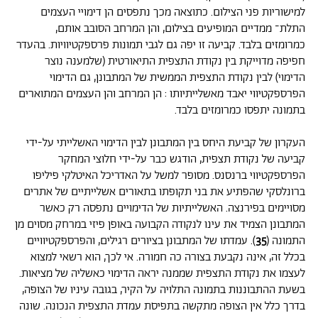
למישוריות פני הצילום. כתוצאה מכך נתפסים הן דימויי העצמים
התלת־ ממדיים המופיעים בצילום, והן המרחב הסובב אותם,
כמרומזים בלבד. קביעה זו יפה גם לגבי תמונות פרספקטיוויות. בהעדר
חפיפה מדוייקת בין נקודת התצפית התיאורטית (שלמענה נוצר
הדימוי) לבין נקודת התצפית הממשית של המתבונן, גם הדימוי
הפרספקטיווי יאבד מאשלייתיותו : הן המרחב והן העצמים המתוארים
בתמונה יתפסו כמרומזים בלבד.
העקרון של קביעת היחס בין המתבונן לבין הדימוי האשלייתי על-ידי
קביעה של נקודת תצפית, הודגש כבר על-ידי חלוצי המחקר
הפרספקטיווי ברנסנס. מסופר למשל על האדריכל האיטלקי פיליפו
ברונלסקי שהפתיע את בני תקופתו בתאורים אשלייתיים של אתרים
מסויימים בפירנצה. האשלייתיות של הדימויים נתפסה רק כאשר
המתבונן הצמיד את עינו לנקודה הקבועה באופן פיזי במרחק מסוים מן
התמונה (
35
). עמדתו של המתבונן בציורים רגילים, והפרספקטיוויים
בכלל זה, אינה נקבעת בצורה כה חמורה. אי לכך, הוא רשאי למצוא
לעצמו את נקודת התצפית שממנה יראה הדימוי כאשליה של מציאות.
בשעת ההתבוננות בתמונה התלויה על הקיר, בגובה עיניו של הצופה,
בדרך כלל אין הצופה מתקשה בתפיסת עמדת התצפית הנכונה. שונה