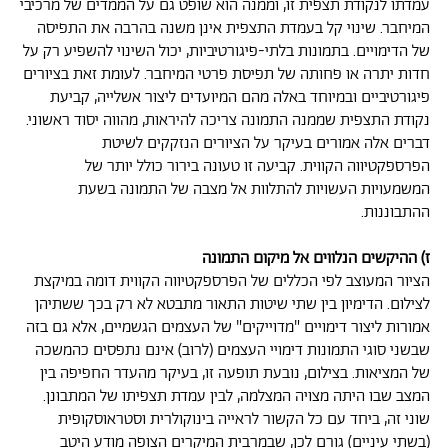
עמדתו לנקודת תצפית זו, וממנה הוא שופט גם על הממדים של מרכיבי
המיחבר. שינוי קל בעמדת התצפית אינן משנה בהרבה את התפיסה
של הדימויים. בתמונות בלתי-פיגורטיביות, יכול השינוי להשפיע רק על
חדות יתרה או פחותה של תפיסת פרטי המיחבר. לעומת זאת בציורים
פיגורטיביים ובמיוחד באלה מהם המיועדים ליצור אשלייה, קביעת
נקודת התצפית שממנה התמונה צריכה להיראות, מהווה יסוד ראשוני.
דברים אלה אמורים בעיקר על הציורים הנזקקים לשיטת
הפרספקטיווה הקווית. קביעה זו טעונה בירור כולל יותר של
המשמעויות העשויות להתלוות אל מצבה של התמונה בשעת
ההתבוננות.
ז) ההיקשים הנלווים אל מיקום התמונה
הציור המעוצב לפי הכללים של הפרספקטיווה הקווית דומה במיקצת
לצילום. הדימיון בין שתי שיטות התאור מתבטא לא רק בכך ששתיהן
אמורות ליצור דימויים "מדוייקים" של העצמים הגשמיים, אלא גם בזה
שבשני סוגי התמונות דימויי העצמים (לרוב) אינם נתפסים כהמשכה
של המציאות. בצילום, נובעת תופעה זו, בעיקר מהעדר החפיפה בין
המצב שבו היתה מצויה המצלמה, לבין עמדת תצפיתו של המתבונן.
שוני זה, ביחד עם כל הקשור לראייה בינוקולרית וסטראוסקופית
(בשתי עיניים) גורם לכן, שבמרבית המיקרים הצופה מודע היטב