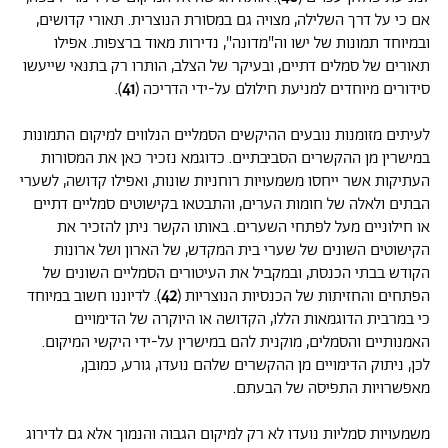
אם כי על דרך השלילה, מצויה גם במסורת הנוצרית. תאורי קדושים,
ובמיוחד תמונות של ישו וה"מדונה", נדירות מאוד ברצפות. אפילו
תאורים של סמלים דתיים, ובעיקר של הצלב, הותרו רק בתנאי שייעשו
סידורים מיוחדים למניעת חילולם על-ידי הדריכה (
41
).
לעיתים מזומנות נובעים ההיקשים הסמליים הנלווים למיקום התמונות
במישרין מן ההקשרים הסביבתיים. כדוגמא נזכיר כאן את המסורות
העתיקות אשר ייחסו משמעויות רוחניות שונות, ואפילו קדושה, לשערי
הבתים ולאלה של חומות הערים, והתבטאו בקישוטים סמליים דתיים
או חילוניים מעל לפתחי השערים. באותו הקשר ניתן להזכיר את
הקישוטים השונים של שערי בית המקדש, של הארון ושל ארונות
הקודש בבתי הכנסת, ובמקביל את העיטורים הסמליים השונים של
הפתחים והחזיתות של הכנסיות הנוצריות (
42
). לדיוננו חשוב במיוחד
כי במרבית הדוגמאות הללו, הקדושה או היוקרה של הדימויים
האמנותיים והסמלים, מוקנית להם במישרין על-ידי היקשי המיקום.
לכן, ניתוק הדימויים מן ההקשרים שלהם נועדו, גורע, כמובן,
מאפשרויות התפיסה של הבעתם.
משמעויות סמליות נועדו לא רק למיקום הגבוה והנמוך אלא גם לדירוג