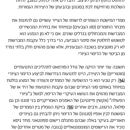
להתפס כחפץ הניתן לעיצוב. להבדלים אלה יכולות, כמובן, להיות
השלכות מרחיקות לכת בסגנונן ובהבעתן של היצירות הגמורות.
ממדי המישטח העומדים לרשותו של הצייר עשויים גם להתנות את
מיבחר החומרים (סוג הצבעים) ובמיוחד את בחירת המכשירים:
המברשות והמכחולים בגדלים שונים. אם כי לא מן הנמנע הוא
לטשטש לחלוטין את סימני הצביעה, הרי בדרך כלל עקבות המברשות
לא רק מוטבעים בשכבה הצבעונית, אלא שהם מהווים חלק בלתי נפרד
מן הביטוי של הדימוי הציורי.
חשובה עוד יותר הזיקה של גודל הפורמאט לתהליכים התנועתיים
(מוטוריים) של היצירה, היינו לתנועות הנדרשות לביצוע הדימוי הציורי
(
54
). רק טבעי הוא כי ההשפעה של הממדים והצורה של המצע בולטת
במיוחד באותם סוגי הציורים שבהם עקבות התנועות של היד או של
המברשת מהווים את הנושא העיקרי של הדימוי, למשל ב"ציורי
הפעולה" (אקשין פיינטינג) של האמנים האמריקניים בני זמננו וכן גם
סולאז', הרטונג, ורבים אחרים (
55
). בזיקת הגומלין בין הממדים של
המשטח לבין אופיו (סגנונו) של הדימוי ניתן להבחין גם בציורים
תאוריים, בעיקר באלה שבהם מתגלם רישום ספונטאני. מחד גיסא
נזכיר את הרישומים המונומנטאליים (בגובה של מטרים אחדים) של