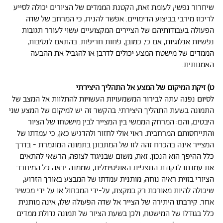
שיחרור נפשי; לעומת זאת, הקטנת הממדים של הציורים יכולה לסייע
לריכוז מירבי בביצוע הדימויים. אפשר להניח, כי המרחב של שדה
הפעולה בעבודותיהם של הציירים המקצועיים עשוי לעורר תגובות
נפשיות אנלוגיות, אם כי, כמובן, פחות חריפות. בהתאם לנסיבות,
הממדים של מישטח המצע יכולים לדרבן או להגביל את ההבעה
האמנותית.
ט) זיקת המיקום של המצע אל התהליך היצירתי
לסיום נפנה עתה לבירור המשמעויות העשויות להתלוות אל המצב של
התמונה בשעת התהליך היצירתי. בהקשר זה יש למיקום של המצע שני
היבטים, והם: המרחק הממשי בין המצייר לבין מישטחו של הציור
והתייחסותם המרחבית. ראוי אולי לחזור ולהדגיש כאן, כי עמדתו של
המצייר אינה בהכרח זהה לזו של המתבונן בתמונה המוגמרת - בדרך
כלל ההיפך הוא הנכון. זאת, משום שבניגוד לצופה, הרשאי להתאים
את עמדתו לנקודת התצפית האופטימלית, שממנה יראה כל המיחבר
הציורי בזוית ראיה נוחה, מותנית עמדתו של המבצע באורך הזרוע,
שיכולה להיות מאורכת רק במקצת, על-ידי המכחול או על ידי מכשיר
אחר. קירבתו היתירה של הצייר אל שדה הפעולה שלו, אינה מותנית
כלל בגודלו של המישטח, ולכן בשעת הציור של תמונה גדולת ממדים