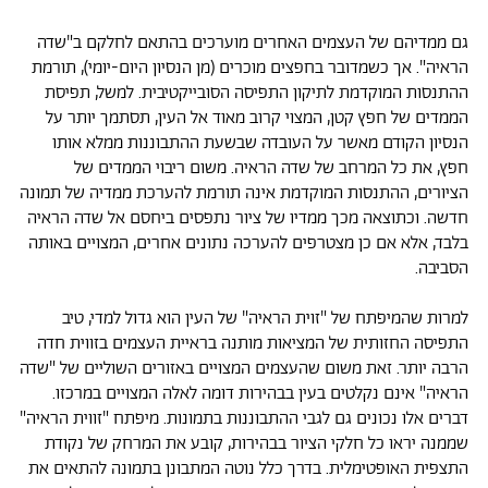
גם ממדיהם של העצמים האחרים מוערכים בהתאם לחלקם ב"שדה
הראיה". אך כשמדובר בחפצים מוכרים (מן הנסיון היום-יומי), תורמת
ההתנסות המוקדמת לתיקון התפיסה הסובייקטיבית. למשל, תפיסת
הממדים של חפץ קטן, המצוי קרוב מאוד אל העין, תסתמך יותר על
הנסיון הקודם מאשר על העובדה שבשעת ההתבוננות ממלא אותו
חפץ, את כל המרחב של שדה הראיה. משום ריבוי הממדים של
הציורים, ההתנסות המוקדמת אינה תורמת להערכת ממדיה של תמונה
חדשה. וכתוצאה מכך ממדיו של ציור נתפסים ביחסם אל שדה הראיה
בלבד, אלא אם כן מצטרפים להערכה נתונים אחרים, המצויים באותה
הסביבה.
למרות שהמיפתח של "זוית הראיה" של העין הוא גדול למדי, טיב
התפיסה החזותית של המציאות מותנה בראיית העצמים בזווית חדה
הרבה יותר. זאת משום שהעצמים המצויים באזורים השוליים של "שדה
הראיה" אינם נקלטים בעין בבהירות דומה לאלה המצויים במרכזו.
דברים אלו נכונים גם לגבי ההתבוננות בתמונות. מיפתח "זווית הראיה"
שממנה יראו כל חלקי הציור בבהירות, קובע את המרחק של נקודת
התצפית האופטימלית. בדרך כלל נוטה המתבונן בתמונה להתאים את