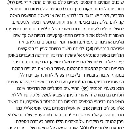
שוכנים המתים, החוטאים, מצויים כולם באזורים התת-קרקעיים (
37
).
במרבית הלשונות מיקום נמוך נתפס כמטפורה לנחיתות חברתית או
מוסרית, ולרוב יש בו גם כדי לבטא כניעה או כישלון. המושגים האלה
קנו להם שליטה גם באמנויות החזותיות. פסיפסי רצפה הלניסטיים,
למשל, מכילים לעיתים קרובות תאורים של מפלצות ים וחיות דימיוניות
האמורות לאכלס את האזורים התת-קרקעיים. דמויות של קדושים,
מלכים או גיבורים מנצחים, תוארו תמיד כרומסים ברגליהם את
אויביהם הנכנעים (
38
). לדיוננו חשוב במיוחד לציין כי ההיקשים
הנלווים באופן ספונטאני אל פעולת הדריכה והדריסה מועברים באופן
עיקבי אל הרצפות של הבניינים ואל דימוייהן. הדבקות הדתית בימי
הביניים והרצון להפגנת התבטלות עצמית מצאו את ביטויים ההולם
במנהגי הקבורה, ובמיוחד ב"קברי רצפה". לוחות הקברים הללו
המעוטרים בדיוקנאות הנפטרים, נועדו להידרד על-ידי קהל המאמינים
הבא בשערי הכנסיה (
39
). ההיקשים הסמליים של הדריסה אינם
חסרים גם במורשת היהודית. ניתן להצביע למשל על כך, שחז"ל לא
מצאו פגם בדימויי הפסיפס ברצפות בתי הכנסת העתיקים, גם כאשר
אלה מכילים דמויות אדם, או אפילו תאורים בעלי אופי אלילי, כמו
מרכבת הליוס, אל השמש, ברצפת בית הכנסת העתיק של בית-אלפא.
ניתן להניח, כי מיקומם של הציורים הללו נחשב כערובה מספקת
למניעת פולחן עכו"ם (
40
). אותה הגישה אל המיקום של דימויי רצפה,