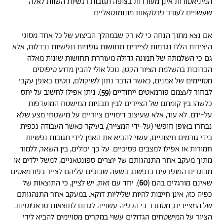
המיניאטורות אינן מעוררות בצופה תגובות רגשיות השוות לאלה
שעשויים לעורר פרסקאות מונומנטאליים.
אם נצא מתוך הנחה כי לא רק שבמהלך הביצוע של כל אחד מסוגי
היצירות הללו נגרמות לציירים תחושות גופניות ונפשיות נבדלות, אלא
גם כי השלמתה של תמונה גדולה מעוררת תחושות שונות מאלה
הכרוכות בהשלמת הציור הקטן, נוכל אולי להבין מדוע טיפוסים
מסויימים של אמנים, כאשר הדבר נתון לשיקולם, נוטים באופן עקבי
לבחור לעצמם פורמאטים ייחודיים (
59
). ניתן אפילו לחשוב על יחס
כלשהו בין קומתם של הציירים לבין תבניות המישטח המועדפות
על-ידם. לא עוד, אלא שעיצוב דימויים ציוריים על מישטחי מצע שלא
נבחרו באופן חופשי (על-ידי המצייר), בעיקר כאשר העבודה נכפית
בידי גורמים חיצוניים, עשוי להביא את האמן לידי תגובות נפשיות
חמורות או אפילו למצבים פסיכיים. על כך יכולים, בין השאר, ללמוד
מתוך מעקב אחר התנהגותם של יוצרים ספונטאניים, למשל ילדים או
מבוגרים המופרעים בנפשם, בשעה שכופים עליהם לצייר בפורמאטים
שאינם מורגלים בהם (
60
). יחד עם זאת, יש לציין, כי התוצאות של
כפיה כזו, אינן חייבות להיות שליליות דוקא. במעקב אחר התנהגותם
של המציירים, מסתבר כי הכפיה עשוייה לגרום לתוצאות טראפוטיות:
הציור על המישטחים הגדולים עשוי במקרים מסויימים להביא לידי