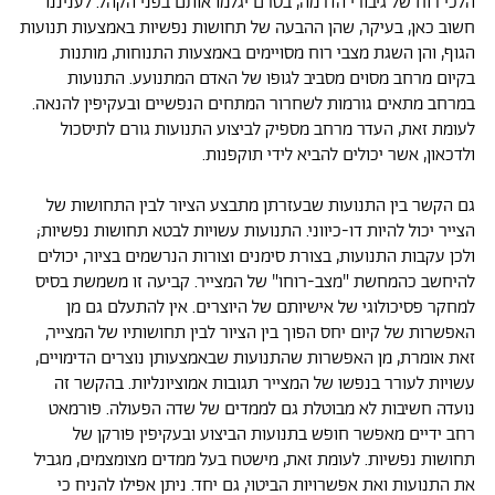
הלכי רוח של גיבורי הדרמה, בטרם יגלמו אותם בפני הקהל. לעניננו
חשוב כאן, בעיקר, שהן ההבעה של תחושות נפשיות באמצעות תנועות
הגוף, והן השגת מצבי רוח מסויימים באמצעות התנוחות, מותנות
בקיום מרחב מסוים מסביב לגופו של האדם המתנועע. התנועות
במרחב מתאים גורמות לשחרור המתחים הנפשיים ובעקיפין להנאה.
לעומת זאת, העדר מרחב מספיק לביצוע התנועות גורם לתיסכול
ולדכאון, אשר יכולים להביא לידי תוקפנות.
גם הקשר בין התנועות שבעזרתן מתבצע הציור לבין התחושות של
הצייר יכול להיות דו-כיווני. התנועות עשויות לבטא תחושות נפשיות;
ולכן עקבות התנועות, בצורת סימנים וצורות הנרשמים בציור, יכולים
להיחשב כהמחשת "מצב-רוחו" של המצייר. קביעה זו משמשת בסיס
למחקר פסיכולוגי של אישיותם של היוצרים. אין להתעלם גם מן
האפשרות של קיום יחס הפוך בין הציור לבין תחושותיו של המצייר,
זאת אומרת, מן האפשרות שהתנועות שבאמצעותן נוצרים הדימויים,
עשויות לעורר בנפשו של המצייר תגובות אמוציונליות. בהקשר זה
נועדה חשיבות לא מבוטלת גם לממדים של שדה הפעולה. פורמאט
רחב ידיים מאפשר חופש בתנועות הביצוע ובעקיפין פורקן של
תחושות נפשיות. לעומת זאת, מישטח בעל ממדים מצומצמים, מגביל
את התנועות ואת אפשרויות הביטוי, גם יחד. ניתן אפילו להניח כי