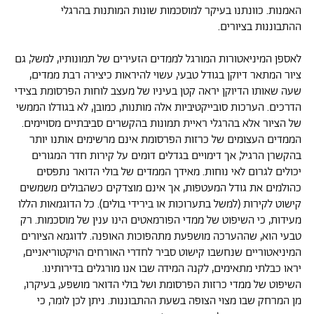
האמנות. כוונתנו בעיקר למוסכמות שונות המותנות בהרגלי
ההתבוננות בציורים.
לאספן המיניאטורות המורגל לממדים הזעירים של תמונותיו, למשל, גם
ציור המתאר דיוקן בגודל טבעי, עשוי להיראות כיצירה רבת ממדים,
שעה שאותו הדיוקן יראה קטן בעיניו של מעצב לוחות הפרסומת בצידי
הדרכים. הערכות סובייקטיביות אלה מותנות, כמובן, לא בגודלו הממשי
של הציור אלא בהרגלי ראיית תמונות בהקשרים סביבתיים מסויימים.
הממדים העצומים של כרזות הפרסומת אינם מרשימים אותנו יותר
בהקשרן הרגיל, אך דימויים בגדלים דומים על קירות חדר המגורים
יכולים לגרום לאי נוחות. מאידך הממדים של בולי הדואר נתפסים
כהולמים את גודל המעטפות, אך אינם מוצדקים כשהבולים משמשים
קישוט לקירות (למשל בתערוכות או בירידי בולים). כל הדוגמאות הללו
מעידות, כי השיפוט של ממדי הפורמאטים הינו ענין של מוסכמות. רק
טבעי הוא, שההערכה מושפעת מתהפוכות האופנה. לדוגמא הציורים
המיניאטוריים שנחשבו קישוט סביר לחדרי האורחים הויקטוריאניים,
יראו כבלתי מתאימים, לקנה המידה שבו אנו מורגלים בדירותינו.
השיפוט של ממדי כרזות הפרסומת ושל בולי הדואר מושפע, בעיקרו,
מן המרחק שבו מצוי הצופה בשעת ההתבוננות. ניתן לכן לומר, כי