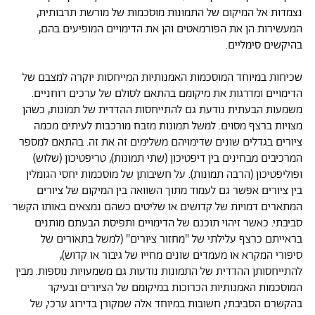
נצמדות אל המיקום של התמונות מוסכמות של מורשת תרבותית,
המעשירות הן את הפורמאטים והן את הדימויים המופיעים בהם,
בהיקשים סימליים.
שכיחות במיוחד המוסכמות האמנותיות המייחסות יוקרה למצבם של
הדימויים ומדרגות את מיקומם בהתאם לסולם של ערכים רוחניים.
משמעות הבעתית נודעת גם להתייחסות ההדדית של תמונות, כשהן
מצויות ברצף מסוים. למשל תמונות מזבח מורכבות לעיתים מכמה
ציורים בגדלים שונים שדימויהם משלימים זה את זה. בהתאם למספר
המרכיבים מבחינים בין דיפטיכון (שתי תמונות), טריפטיכון (שלוש)
ופוליפטיכון (הרבה תמונות). על חשיבותן של מוסכמות יחסי הגומלין
בין ציורים אפשר גם לעמוד מתוך השוואה בין המיקום של ציורים
המתארים דמויות של קדושים או שליטים כשהם נמצאים באותו הקשר
סביבתי. כאשר זיהוי תוכנם של הדימויים ותפיסת הבעתם מותנים
בראייתם כרצף עלילתי של "מחזור ציורים" (למשל בתאורים של
סיפורי המקרא או מעמדים שונים מחייו של גיבור או קדוש),
להתייחסותן ההדדית של התמונות נודעות גם משמעויות נוספות. מבין
המוסכמות האמנותיות הכרוכות במיקומם של הציורים ובעיקר
בהקשרם הסביבתי, חשובות במיוחד אלה שמקורן בדירוג ערכי, של