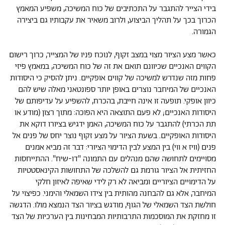
בידי הצייר להתגבר על התכתיבים של כוח המשיכה, משפיע המאמץ
הכרוך בכך על תהליך הביצוע, ולרוב משאיר את עקבותיו גם ביצירה
הגמורה.
כאשר מצע הציור מצוי במצב זקוף, לנוכח פניו של המצייר, כרוך רישום
הקווים האנכיים שכיוונם תואם את זה של כוח המשיכה, במאמץ פיזי
פחות מזה שנדרש למשיכה של קווים אופקיים. ניתן להסיק כי היסודות
האנכיים של המיחבר נוצרים באופן יותר ספונטאני מאלה שיש להם
כיוון אופקי. תופעה זו אינה חייבת, בהכרח, להשפיע על עדיפותם של
היסודות האנכיים; לא פעם התוצאה היא הפוכה: מתוך רצון (מודע או
תת הכרתי) להתגבר על כוח המשיכה, האמן ידגיש בציורו דוקא את
היסודות האופקיים. בשעת הציור על מצע זקוף נוצר יחס של פנים אל
פנים (וויז א ווי) בין המצע לבין הדימוי הציורי: דבר זה מביא אמנים
מסויימים לתחושה שהם מנהלים עם התמונה "דו-שיח". ההתייחסות
החזיתית אל הציור גורמת גם להשלכה של התחושות הקינאסטטיות
על הדימויים הציוריים ומביאה לא רק לידי שאיפה לאיזון חלקי
המיחבר, אלא גם להבחנה מהותית בין צידו השמאלי והימני. כפיצוי על
חולשת הצד השמאלי של הגוף, מודגש בציור הצד הנמצא מולו. הדגשה
זו מחזקת את המוסכמות התרבותיות המבחינות בין הערכיות של הצד