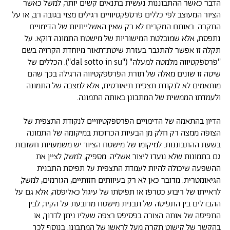
הדבר כאשר ההתבוננות נעשית בתנאים קשים יותר, למשל כאשר
הציור המעוצב לפי כללים פרספקטיוויים רגילים מצוי בגובה רב, או על
התקרה. באותם המקרים לא רק שאין האשלייתיות של הדימויים
נתפסת, אלא שמובלטת המישוריות של מישטח התמונה דוקא. על
תקלה זו אפשר להתגבר בעזרת שיטת־תאור מיוחדת הקרויה בשם
"פרספקטיווה מלמטה למעלה" ("dal sotto in su"). הכללים של
שיטה זו שונים מאלה של תורת הפרספקטיווה הרגילה בכך שהם
מותאמים לא לנקודת תצפית תיאורטית, אלא למצבה של התמונה
ולעמדתו הממשית של המתבונן באותה התמונה.
הדיון בהתאמה של הדימויים הפרספקטיוויים לנקודת התצפית של
הצופה ממצה רק חלק מן הבעיות הכרוכות במיקומה של התמונה
בשעת ההתבוננות. למיקומו של מישטח הציור יש משמעויות חשובות
גם בתמונות שלא נועדו ליצור אשליה. מספיק, למשל, לציין את
ההשפעה שיכולה להיות לעמדת התצפית על תפיסת התבנית
הגיאומטרית. מדובר כאן לא רק בעיוותים חזותיים, הגורמים, למשל,
לראייתו של ריבוע כטרפז או תפיסתו של עיגול כאליפסה, אלא גם על
ההבדלים בין התפיסה של תבנית מישטח מרובעת על הקיר, לבין
התפיסה של אותה הצורה בפסיפס רצפה שעליו ניתן לדרוך, או
בהקשר של קישוט תקרה מעל לראשו של המתבונן. בנוסף לכך