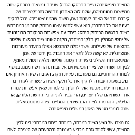
המצייר מיניאטורה וצייר הפרסקו הגדול, שניהם נמצאים במרחק שווה
ממישטח תמונותיהם, אולם לזה האחרון תחושה סובייקטיבית של
קירבת יתר אל הציור. לעומת זאת, משום שהמיניאטוריסט יכול להקיף
בעיניו את כל מיחברו, הוא עשוי לחוש עצמו מרוחק יותר מן המתרחש
בציור. הרגשת הריחוק היחסי, ביחד עם אפשרות הביקורת הבו־זמנית
של יחסי הגומלין בין חלקי המיחבר, מקנה לאותו צייר הרגשת שליטה
בתוצאות של פעילותו, אשר יכולה להתבטא אפילו בהעדר מעורבות
אמוציונלית. לא קשה כלל, לתאר את ההבדל בין יחסו של אמן
המיניאטורות השולט ביצירתו הקטנה, שליטה מלאה ונטולת מאמץ,
לבין תחושותיו של צייר התמשיחים אל עבודתו הדורשת ממנו, בנוסף
לכוחות הרוחניים, גם מעורבות פיזית חזקה. העובדה שזה האחרון אינו
יכול, בשעת העבודה, להקיף את כל חלקי היצירה, עשוייה לעורר בו
תגובות חריפות. אפשר אולי להוסיף, כי למרות שאין אפשרות למדוד
את רגשותיהם של היוצרים, הרי סביר להניח, כי תחושת הפורקן, או
הסיפוק, הנגרמות לצייר התמשיחים המסיים יצירה מונומנטאלית,
שונה לגמרי מזו של האמן המשלים מיניאטורה.
גם מצבו של מצע הציור במרחב, במיוחד ביחס המרחבי בינו לבין
המצייר, עשוי להוות גורם מכריע בעיצובה ובהבעתה של היצירה. לשם