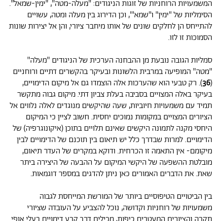
המשמעויות הרוחניות של זוגות הניגודים: "מעלה-מטה", "ימין-שמאל".
הסימליות של "ימין" ו"שמא"', וכן הדירוג בין מעלה ומטה, עשויים
להתייחס הן לחלקים שונים של אותו מיחבר ציורי, והן אל יצירות שונות
הסמוכות זו לזו.
סמליות הגובה נובעת מן ההבחנה הערכית של הניגודים "מעלה"
"מטה" המופיעה במרבית הלשונות ובעיקר בהקשרים דתיים ורוחניים
(
36
). רק טבעי הוא שהערכות אלה הוצמדו גם אל מיקום הדימויים,
בעיקר באלה המצויים בסביבה בעלת צביון דתי. מיקום גבוה מתקשר
תמיד עם משמעויות חיוביות, שעה שהיקשים מנוגדים לאלה נלווים אל
הציורים המצויים במקומות נמוכים יחסית. חשוב לציין כי המיקום
היחסי מקנה לתמונה היקשים שאינם תלויים בתוכן (איקונוגרפיה) של
הדימויים. למרות שבדרך כלל יש תיאום בין תוכנם של הדימויים לבין
מיקומם- אין התאמה זו הכרחית. ודוקא במקרים של העדר תיאום,
מובלטת ההשפעה של היקשי המיקום על ההבעה של היצירה ביתר
שאת. את הדברים האמורים כאן ניתן להדגים במספר דוגמאות.
בין הביטויים הטיפוסיים ביותר של המורשת המייחסת לגבוה
משמעויות של רוחניות וקדושה, נוכל להצביע על העובדה שציורי
תקרה והציורים המעטרים כיפות, מכילים דרך קבע דימויים בעלי אופי