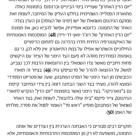
"יום הדין האחרון" שצויירו בימי הביניים וברנסנס. בתמונות כאלה
מתוארת הפמלייה השמיימית בחלקו העליון של המיחבר, לעומת זאת
ממוקם הגיהנום משמאלו של ישו (ימינו של הצופה) וגן העדן בצדה
האחר של התמונה. כדוגמא אופיינית, אפשר להביא כאן, את תמונת
"יום הדין האחרון" של רוג'ר-וואן-דר-ויידן (
48
). המוסכמות האמנותיות
של האיקונוגרפיה הדתית חדרו בהדרגה גם לתחום הדימויים
החילוניים והשתרשו אפילו על במת התיאטרון. אין פלא לכן, כי גם
באמנות המודרנית מזוהה לא פעם הצד הימני של הציור עם היקשים
פחות חיוביים מאשר צדו השמאלי. בין הדוגמאות הרבות לכך נצביע,
למשל, על ההוצאה להורג' של פרנציסקו גויה (
49
). בציור זה תוארו
הכובשים מן הצד הימני של הסרט המתבונן, שעה שהפטריוט הספרדי
המוצא להורג, מצויר בצד השני. הבחנה דומה בין צידי המיחבר קיימת
גם ב"גוארניקה": בצד הימני (אשר בתמונות "יום הדין" הוקדש לתאורי
הגיהנום), צייר פיקסו "בית עולה בלהבות", לעומת זאת, בצד האחר
(שמאל של המתבונן) מופיע "ראש פר" האמור לסמל את ספרד, מולדתו
של האמן (
50
).
חוקרים רבים סבורים כי האבחנה הערכית בין הצדדים של אותה
התמונה, מושפעת לא רק מן המוסכמות התרבותיות והאמנותיות, אלא