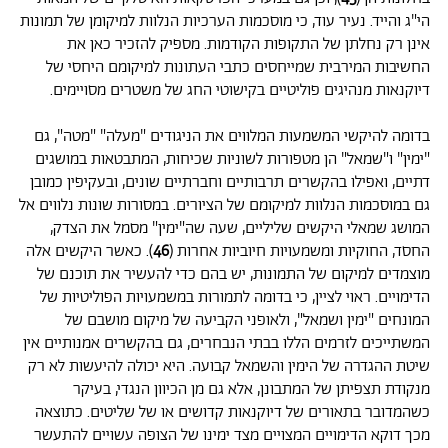
הי"ג והייד. נעיר עוד, כי מוסכמות הערכיות הנלוות למיקומן של תמונות
אינן רק נחלתן של התקופות הקודמות. מספיק להזכיר כאן את
החשיבות המירבית שמייחסים כתבי העתונות למיקומם היחסי של
דיוקנאות מנהיגים פוליטיים בקישוטי החג של משטרים מסויימים.
בדומה להיקשי המשמעות המלווים את הניגודים "מעלה" "מטה", גם
"ימין" ו"שמאל" הן מטפורות לשוניות שכיחות, המתבטאות במושגים
דתיים, ואפילו בהקשרים תרבותיים וחברתיים שונים, ובעקיפין כמובן
גם במוסכמות הנלוות למיקומם של הציורים. במסורות שונות נלווים אל
המושג שמאלי היקשים שליליים, שעה שה"ימין" מסמל את הצדק,
החסד, החוקיות ומשמעויות חיוביות אחרות (
46
). כאשר היקשים אלה
מוצמדים למיקום של התמונות, יש בהם כדי להעשיר את תוכנם של
הדימויים. ראוי לציין, כי בדומה לתמורות במשמעויות הפוליטיות של
המונחים "ימין ושמאל", ולאופני הקביעה של מיקום מושבם של
המשתייכים לזרמים הללו בבתי הנבחרים, גם בהקשרים אמנותיים אין
שיטת ההגדרה של הימין והשמאל קבועה. היא יכולה להיעשות לא רק
מנקודת תצפיתן של המתבונן, אלא גם מן הכיוון הנגדי, בעיקר
כשהמדובר בתאורים של דיוקנאות קדושים או של שליטים. כתוצאה
מכך דוקא הדימויים המצויים מצד ימינו של הצופה עשויים להתעשר