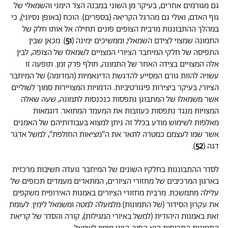
גם מגורמים אחרים, בעיקר מן השוני במבנה הצד הימני והשמאלי של
גוף האדם, ואולי גם מהרגל הקריאה (בספרים). הוכח (באופן נסיוני), כי
במהלך ההתבוננות מרבית הצופים פונים תחילה אל אותו חלק של
התמונה שמצוי לצידם השמאלי, וממשיכים ימינה (
51
). מכאן שבין
התפיסה של חלקי המיחבר הציורי המצויים לשמאלו של הצופה, לבין
אלה המצויים בצידה האחר של התמונה, חולף פרק זמן. תופעה זו
עשויה להוות גורם המסייע להדגשת הדינאמיות (המדומה) של המיחבר
הציורי, בעיקר ביצירות פיגורטיביות. הדמויות המצויירות סמוך לשוליים
אשר משמאלו של המתבונן נתפסות כנכנסות לתמונה, שעה שאלה
המצויות מנגד נתפסות כעוזבות את המעמד המתואר. דוגמאות
מאלפות לשימוש מודע בכלל זה ניתן למצוא בעבודותיהם של האמנים
אשר שמו לעצמם כמטרה לתאר את ה"מציאות החולפת", למשל אדגר
דגה (
52
).
לסדר ההתבוננות בחלקיו השונים של המיחבר נועדה חשיבות מרכזית
בארגון המרכיבים של מחזורי הציורים, המתארים מעמדים תכופים של
עלילה מתמשכת. מרבית מחזורי הציורים באמנות האירופית משקפים
את עקרון הסידור (של התמונות) מלמעלה למטה ומשמאל לימין. לעומת
זאת באמנות היהודית (למשל באיורי המגילות), קורה והסדר של קריאת