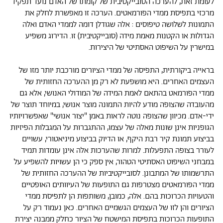
לעומת זאת, להערכה הסובייקטיבית של קומתו של האדם נועד תפקיד
מרכזי בתפיסת ממדי הפורמאטים. הערכה זו מאפשרת לחלק את
התמונות לשלושה טיפוסים : אלה שגודלן דומה לממדי האדם ואלה
הגדולות או הקטנות מאמת מידה (סובייקטיבית) זו. הדירוג משפיע
במישרין על השיפוט האסתיטי של היצירות.
בראייה ביקורתית, התפיסה של ממדי הציורים מורכבת יותר מזו של
העצמים האחרים. היא מושפעת לא רק מן ההערכה החזותית של
ממדי הפורמאט בהתאם לאמת המידה של המודולי האנושי, אלא גם
מהעובדה שהצופה מודע להיות התמונה מוצר אנושי, במיוחד תוצר של
ידי-אדם. מכיוון שהצופה נוטה לראות באמן "יצור אנושי" שאפשרויותיו
הגופניות אינן שונות מאלה של עצמו, ההתגברות על המגבלות הפיזיות
בביצוע תמונת קיר רבת היקף, או הדיוק בביצוע מיניאטורי, עשויים
לעורר בצופה התפעלות. למרות שהערכות אלה אינן עומדות תמיד
במבחני השיפוט האסתיטי הטהור, אין ספק כי הן עשויות להשפיע על
התרשמותו של המתבונן. לסובייקטיביות של ההערכה החזותית של
ממדי הפורמאטים מצטרפות גם התופעות של העיוותים האופטיים
והטעויות הכרוכות בהם. אלה, כמובן, משותפות הן לתפיסת ממדי
הציורים והן לזו של העצמים הגשמיים האחרים. כאן נעמוד רק על
התופעות הכרוכות בתפיסת המישטח של הציור כחלק ממבנה יצירת