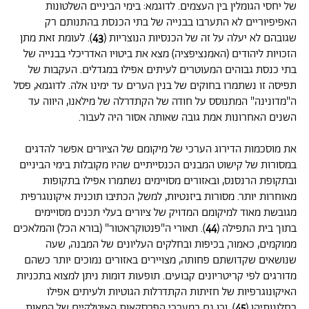
של יחסי הגומלין בין העצמים. לדוגמא: בימי הביניים השלטונות
האפיפיוריים לא התערבו בבנייה של בתי הכנסת בהתנותם רק
שגובהם לא יעלה על זה של הכנסיות הנוצריות (
43
). לעומת זאת מתן
הזכויות ליהודים (האמנציפציה) מצא את ביטויו האדריכלי בבנייה של
בתי כנסת גבוהים המעוטרים לעיתים אפילו במגדלים. העקבות של
תפיסה זו נשתמרו בחוקים של בנין הערים עד ימינו אלה. לדוגמא, פסל
ה"מדונינה" המתנוסס על חודה של הקתדרלה של מילאנו, היווה עד
השנים האחרונות אמת גובה שאותה אסור היה לעבור.
את מוסכמות הדירוג הערכי של מיקומם של הציורים אפשר להדגים
במסורות של קישוט המבנים הכנסייתיים שהיו מקובלות בימי הביניים
ובתקופת הרנסנס, ובאזורים מסויימים נשתמרו אפילו בתקופות
מאוחרות יותר. מסורות ביזנטיות, למשל, הכתיבו תוכנית איקונוגרפית
מגובשת מאוד למיקומם המדויק של ציורים בעלי תכנים מסויימים
בתוך בית התפילה (
44
). תאורי ה"פנטוקראטור" (בורא הכל) והמלאכים
ממוקמים, כאמור, בכיפות ובחלקים העליונים של המבנה, שעה
שנושאים שקדושתם פחותה, מצויירים באזורים נמוכים יותר כשהם
מדורגים לפי קריטריונים קבועים. תופעות דומות ניתן למצוא בתכניות
האיקונוגרפיות של חזיתות הקתדרלות הגוטיות ולעיתים אפילו
בחלונותיהן (
45
), וכן גם במערכי הפרסקאות האיטלקיים של המאות