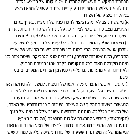
הבהרת ההיקשים העשויים להתלוות אל מיקומו של המצע, נגדיר
תחילה את שלושת המצבים העיקריים שבהם עשוי להמצא המצע
במהלך הביצוע של היצירה:
א) מישטח ניצב לאדמה, המצוי לנוכח פניו של המצייר, בערך בגובה
העיניים. מצב כזה טיפוסי לציורי-כן. על מנת להשיג התייחסות מעין זו
בשעת הביצוע של ציורי הקיר מסתייעים אמני הפרסקו בפיגומים.
ב) מישטח אופקי, המצוי מתחת למפלס עיניו של המבצע, למשל על
שולחן או על הרצפה. התייחסות כזו שכיחה בשעת הביצוע של איורי
הספרים, המיניאטורות למיניהן, ובמרבית סוגי הגרפיקה. שיטת ציור כזו
היתה מקובלת מאוד בכל התקופות בקרב אמני המזרח הרחוק,
ולאחרונה היא מועדפת גם על-ידי כמה מן הציירים המערביים בני
זמננו.
ג) מישטח אופקי המצוי מעל לראשו של המצייר, למשל חלק מתקרה או
כיפה. גם ציור על מצע כזה, לרוב, מצריך שימוש בפיגומים. לכל אחד
משלושת המצבים שפורטו לעיל, השפעה ניכרת על טווח התנועות
הנעשות בשעת התהליך של העיצוב. יש לזכור כי תנוחותיו של האדם,
ושל המצייר בכלל זה, מותנות בתחושת שיווי משקל פנימית של הגוף
(הקינסטזה), המסייע להתגבר על כוח המשיכה (של כדור הארץ).
תנועותיו של המצייר מותאמות, כמובן, למצבו של מצע הציור, ובהתאם
למיקומו של זה משתנה השפעתו של כוח המשיכה עליהן. למרות שיש