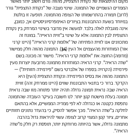
מקום ההימצאות של נקודת התצפית, מהווה גורם חשוב יותר מאשר
הממדים הגשמיים של התמונה. שינוי מצבה של "נקודת התצפית" גורר
(לרוב) תמורה בהתרשמותו של הצופה מהתמונה. תופעה זו בולטת
במיוחד בשעת ההתבוננות בציורים האימפרסיוניסטיים אך, כמובן,
אינה מוגבלת לאלה בלבד. למעשה אין מדובר בשינוי המרחק בין נקודת
התצפית לבין התמונה אלא על שינוי ב"זוית הראייה". במונח זה
מתכוונים אנו לזוית הפתיחה של "אלומת קרני הראייה" (היינו קרני
אור) המוחזרות מהעצמים אל העין (
34
). התמונה מהווה חלק ממישור
(מדומה) החוצה את "אלומת קרני הראיה". מישור זה מכונה בשם
"שדה הראיה". קרני הראיה המוחזרות מתמונה מרובעת יוצרות מעין
פירמידה (הקרויה בספרו של אלברטי בשם "פירמידה חזותית") –
התמונה מהווה את בסיס הפירמידה ונקודת התצפית (העין) היא
הקדקד. ברור כי בתנאי התבוננות שווים (היינו ממרחק זהה) זווית
הראיה שבה נראית תמונה גדולה תהיה יותר פתוחה מזו שבה נראית
תמונה בעלת מישטח קטן יותר. לנו חשובה בעיקר העובדה שהתמונה
נתפסת כקטנה או כגדולה לא לפי ממדיה הממשיים, אלא בהתאם
לחלקה ב"שדה הראיה". מכך אפשר להסיק, כי בהעדר נתונים חזותיים
אחרים, ציור קטן המצוי קרוב לצופה עשוי להיראות גדול בהרבה
מתמונה גדולה, אשר בהיותה מרוחקת יותר, תופסת רק חלק מ"שדה
הראיה".