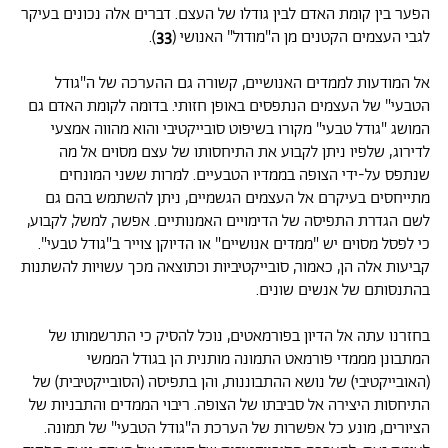
הפער בין קומת האדם לבין גודלו של העצם. דברים אלה נכונים בעיקר
לגבי העצמים הקטנים מן ה"מודול" האנושי (
33
).
אל המודעות לממדים האנושיים, קשורה גם ההערכה של ה"גודל
הטבעי" של העצמים הנתפסים באופן חזותי. בדומה לקומת האדם גם
המושג "גודל טבעי" מקורו בשיפוט סובייקטיבי והוא מהווה אמצעי
לדירוג, שלפיו ניתן לקבוע את התיחסותו של עצם מסוים אל מה
שנתפס על-ידי הצופה בממדיו הטבעיים. למרות ששני המונחים
מתייחסים בעיקרם אל העצמים הגשמיים, ניתן להשתמש בהם גם
לשם הגדרת התפיסה של הדימויים האמנותיים. אפשר, למשל, לקבוע,
כי לפסל מסוים יש "ממדים אנושיים" או הדיוקן צוייר ב"גודל טבעי".
קביעות אלה הן, כאמור, סובייקטיביות וכתוצאה מכך עשויות להשתנות
בהתנסותם של אנשים שונים.
בחזרנו עתה אל הדיון בפורמאטים, נוכל להסיק כי התרשמותו של
המתבונן מממדי פורמאט התמונה מותנית הן בגודל הממשי
(האובייקטיבי) של נושא ההתבוננות, והן בתפיסה (הסובייקטיבית) של
התיחסות היצירה אל סביבתו של הצופה. ריבוי הממדים והתבניות של
הציורים, מונע כל אפשרות של הערכת ה"גודל הטבעי" של תמונה.