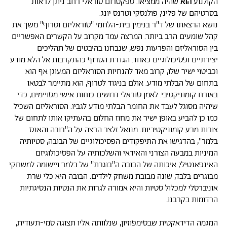
הקולנוע
הוא
שהיה ממציאו. ספקטרום סוראלי רחב ניתן לראות
בסרטיהם של פליני, פולנסקי וטרנס יונג.
נושא הרצאתו של ד"ר בנימין בית-הלחמי "סוראליזם וטרוף" משך את
קהל שומעים הרב ביותר. המרצה עמד מקרוב על הקשרים האפשריים
בין הסוראליזם והפרעות נפש, שנבחנו בהיבטים של תהליכים
יצירתיים ופסיכולוגיים כאחד. הגדרת הטרוף כהתקרבות אל הלא מודע
וכביטוי ישיר שלו, קרוב מאד להנחיות הסוראליזם המעוגן אף הוא
בתחום של הבלתי מודע. אולם בניגוד לטרוף, הוא מתיימר לבטאו
באורח קומוניקטיבי. לאמן סוראלי דרושים כוחות אישי מסויימים, כדי
שיהיה מסוגל לעבד את החומר הבלתי מודע לגביו. הסוראליזם השכיל
כמו כן להביע באופן ישיר את מחוז החלום בהעתיקו אותו לתחום של
צורות מבע קומוניקטיביות. מנואל זלצר הרצה על ה"בובה והאנס
בלמר", בהדגישו את התיפקודים הפסיכולוגיים של הבובה, סטיותיה
המיניות במבעה הצורני והאידאי והשלכותיה על הפסיכולוגיזם
האינפאנטילי, איכותה של הבובה ה"בוגרת" של בלמר ויישומה למשחקי
מבוגרים בלבד, שונה מבובת משחק לילדים. הבובה היא כלי שרת
אוניברסלי למכלול סטיות והיא אמורה לגרות את הנטיות הנסיגתיות
הרדומות בקרבנו
.
המגמה הדידאקטית שבסימפוזיון, שנלוותה אליו תצוגה סמי-תעודית,