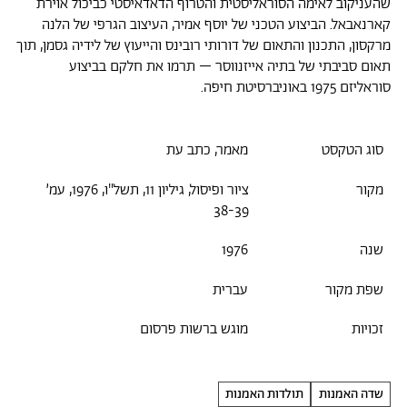
שהעניקוב לאימה הסוראליסטית והטרוף הדאדאיסטי כביכול אוירת
קארנאבאל. הביצוע הטכני של יוסף אמיר, העיצוב הגרפי של הלנה
מרקסון, התכנון והתאום של דורותי רובינס והייעוץ של לידיה גסמן, תוך
תאום סביבתי של בתיה אייזנווסר – תרמו את חלקם בביצוע
סוראליזם 1975 באוניברסיטת חיפה.
סוג הטקסט
מאמר, כתב עת
מקור
ציור ופיסול, גיליון 11, תשל"ו, 1976, עמ׳
38-39
שנה
1976
שפת מקור
עברית
זכויות
מוגש ברשות פרסום
שדה האמנות
תולדות האמנות