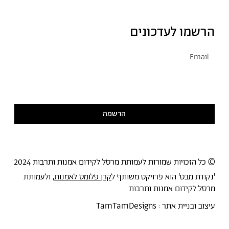
הרשמו לעדכונים
אני מסכימ/ה לקבל דיוור
קראתי ואני מסכימ/ה
למדיניות הפרטיות
הרשמה
© כל הזכויות שמורות לעמותת מרסל לקידום אמנות ותרבות 2024
'נקודת מבט' הוא פרויקט משותף ל
קרן פלומס לאמנות
, ולעמותת
מרסל לקידום אמנות ותרבות
עיצוב ובניית אתר :
TamTamDesigns