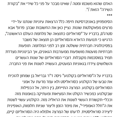
האדם שהוא משכמו ומטה / שאינו מבכר על פני כל שירי את "בקורת
השירה" הזאת /".
***
הסימפוזיון באוניברסיטת חיפה כלל הרצאות עיוניות שנתנו על-ידי
מרצים מפאקולטות שונות. נציין כאן את החשובות שבהן. פרופ' אבא
סטרג'ס, בדבריו על "סוראליזם כתוצאה של מלחמת העולם הראשונה",
הדגיש כי תנועות הדאדא והסוראליזם הן תוצאה של משבר
בפסיכולוגיה חברתית ששלטה זמן רב לפני המלחמה. תופעות
חברתיות מועטות מושפעות ממעורבות הגאונים, אך הבינוניות מצדדת
תמיד במוסכמות מקובלות. דוברי הסוראליזם של שנות העשרים
והשלושים צידדו בגאוניות המעטים, העשויה לשנות את פני החברה.
בדבריו על ה"סוראליזם בקולנוע" ניסה ד"ר גבריאל בן שמחון להוכיח
את טבעו של הקולנוע כסוראליסט ולא עמד מדעת על אמני
הסוראליזם בקולנוע. המרצה התייחס, בין היתר, אל הכפילות
שבקולנוע כמכשיר הקולט את המציאות ומעתיקה בנאמנות מזה
וככלי-תקשורת העשוי לשנות את הראליה מזה. הקולנוע עשוי לשנות
את ה"חלל האמפירי", את מימד הזמן וליצור שניות חלומות, האופינית
ליצירה סוראליסטית. לדעתו של המרצה אלמלא היה הסוראליזם קיים,