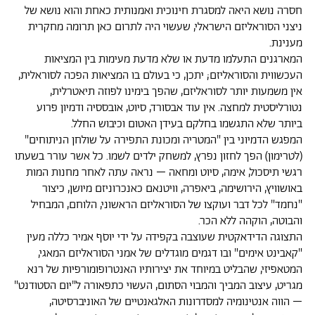
חסרה נושא היאה למסגרת חינוכית ואמנותית כאחת והוא נושא של
ניצני הסוראליזם הישראלי, שעשוי היה לתרום כאן תרומה מחקרית
מענינת.
המארגנים התעלמו מדעת או שלא מדעת מעימות בין המציאות
העכשווית והסוראליזם; יתכן, כי בעולם בו המציאות הפכה לסוראלית,
אין משמעות יותר לסוראליזם, שהפך בימינו לפוזה תיאטרלית,
נטורליסטית למחצה. אין עוד אבסורד, סיוט, אובססיה ודמיון פרוע
ביותר שלא התגשמו בחלקם בעידן האטום וכיבוש החלל.
המפגש הדמיוני בין "המטריה ומכונת התפירה על שולחן הניתוחים"
(לטרימון) הפך לחזון נפרץ, למשחק ילדים לשמו. כל אשר עורר בשעתו
רגשי תיסכול, אימה, סיוט ומחאה – נראה עתה לאחר מחנות המות
באושוויץ, הירושימה, ביאפרה, וויטנאם כאנכרוניזם מיושן, כיצור
"נחמד" לכל דבר ועוקצו של הסוראליזם הראשוני, הלוחם, המבחיל
והבוטה, הוקהה ללא הכר.
התצוגה הדידאקטית שעוצבה בקפידה על ידי יוסף אמיר כללה מעין
"קאבינט אימים" ובו דגמים מוגדלים של אמני הסוראליזם המאגי,
המטאפיזי, שהבליט במיוחד את יצירותיו האנטרופומורפיות של רנא
מגריט, עיצוב המביך והמבוי הסתום, העשוי כתפאורה ל"יום הסטודנט"
– הווה אנטינומיה למסדרונות האלגאנטיים של האוניברסיטה,