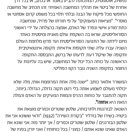
נפשית, אוטומטית, המתכוונת להביע באומר או בכתב, או בכל דרך
אחרת של ביטוי את תהליך המחשבה האמיתי. זהו תכתיב של מחשבה
החופשי מכל פיקוח של הבנה ובלתי תלוי בכל משפט קדום אסתטי או
מוסרי". "מציאות המעמקים" על פי תורתו של פרויד, שנחשבה
כתת־מודע אישי ונפרד של האדם, אומצה בהצלחה על ידי ראשוני
הסוראליסטים, שראו בה השקפת עולם מאגית ומיסטית כאחד.
מיום לידתה של התנועה הסוראליסטית ועד פרוץ מלחמת העולם
השניה עברו עליה שתי תקופות אידאיות: תקופה אינטואיטיבית
ותקופה של שיקול דעת. לדעתו של ברטון, התבססה התקופה
הראשונה על כוחה הכל יכול של המחשבה, שיש בה עליונות על
החומר. בתקופה השניה גובר הקוו הפוליטי.
המשורר אלואר כותב: "ישנה מלה אחת המרוממת אותי, מלה שלא
יכולתי מעולם לשמוע אותה בלי רטט תקוה גדולה, הגדולה ביותר,
תקוה להתגבר על כוחות ההרס והמוות המעיקים על האדם והמלה
הזאת היא
אחווה".
השנאה לבורגנות ולתרבותה, שלטון שוטרים וכמרים מוצאת את
ביטויה בשירו של בודליר "בקורת השירה'' (1932). "ודאי ששונא אני את
שלטון הבורגנים / שלטון שוטרים וכמרים / אך יותר מזה אני שונא את
האדם שאינו שונא אותם / כמוני / בכל כוחותיו / ואני יורק בפניו של