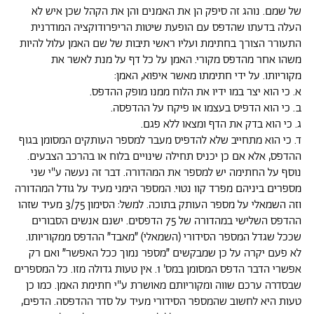
של שמם. נוהג זה סיפק הן את האמנים והן את הקהל שכן איש לא
העלה בדעתו שהדפס עם הופעת שיטות הריפרודוקציה המודרנית
התעורר הצורך בחתימת ועליו ראשי תיבות של שם האמן עלול להיות
משהו אחר מהדפס מקורי. האמן על כל דף על מנת לאשר את
מקוריותו. על ידי חתימתו מאשר איפוא, האמן:
א. כי הוא יצר במו ידיו את הלוח ממנו מופק ההדפס.
ב. כי הוא הדפיס בעצמו או פיקח על ההדפסה.
ג. כי הוא בדק את הדף ומצאו ללא פגם.
ד. כי הוא מתחייב שלא להדפיס מעבר למספר העותקים המסומן בגוף
ההדפס, אלא אם כן יכניס תחילה שינויים בלוח או בהרכב הצבעים.
נוסף על החתימה יש למספר את המהדורה. דבר זה נעשה ע"י שני
מספרים ביניהם מפרד קוו נטוי. המספר הימני מעיד על גודל המהדורה
וזה השמאלי על מספר העותק בתוכה. למשל: הסימון 3/75 מעיד שזהו
ההדפס השלישי במהדורה של 75 הדפסים. ישנם אנשים הסבורים
שככל שגדל המספר הסידורי (השמאלי) ״מאבד״ ההדפס ממקוריותו.
לא פעם יקרה על כן שמבקשים ״מספר נמוך ככל האפשר״ ואם רק
אפשרי הדבר הדפס המסומן במס' 1. אין טעות גדולה מזו. כל המספרים
שבסדרה ערכם שווה ומקוריותם מאושרת ע"י חתימת האמן. כמו כן
טעות היא לחשוב שהמספר הסידורי מעיד על סדר ההדפסה. הדפים,