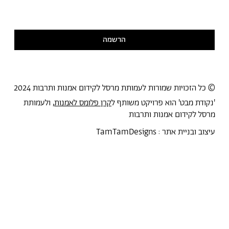
אני מסכימ/ה לקבל דיוור
קראתי ואני מסכימ/ה
למדיניות הפרטיות
הרשמה
© כל הזכויות שמורות לעמותת מרסל לקידום אמנות ותרבות 2024
'נקודת מבט' הוא פרויקט משותף ל
קרן פלומס לאמנות
, ולעמותת
מרסל לקידום אמנות ותרבות
עיצוב ובניית אתר :
TamTamDesigns
מרסל
נקודת מבט
אירועים
כל הטקסטים
סיורים
אמניות/ים
תכנית התמחות
אוספים