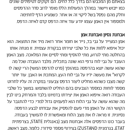
בצאתם מן המכבש הם בדרך כלל לחים. הם זקוקים לטיפולים שונים
כמו ייבוש ויישור. במהלך הפעולות הללו מופר לרוב סדר ההדפסים
וחלק מהם נפסל בשל ליקוי זה או אחר. כשמגיע הדף לחתימה
ולמספור אין האמן עצמו יודע עוד איזה הדפס קדם לאיזה הדפס.
אבחנת נסיון ואבחנת אמן
אמן המצייר על גבי בד, נייר או חומר אחר רואה מיד את התוצאה. הוא
יכול איפוא ללוות את כל שלבי יצירתו בבקורת עצמית. זו מנחה אותו
בהחלטה מתי לגרוע, מתי להוסיף ומתי לסיים את המלאכה. מצב האמן
העובד על גבי לוח גרפי הוא שונה בתכלית. מלבד העובדה שכל מה
שהוא עושה יוצא בהדפסה במהופך (פרט להדפס המשי) הרי קשה לו
לקרוא" את מעשה ידיו על גבי לוח העץ, המתכת או האבן. עוד יותר
קשה מצבו כשהוא מחליט ליצור הדפס צבעוני. במקרה זה עליו לחרוט
מספר לוחות כמספר הצבעים בהם החליט להשתמש. במשך כל שלבי
העבודה רואה איפוא האמן את יצירתו בדמיונו בלבד והמרחק בינו לבין
מה שהוא עושה על גבי הלוח הוא לפעמים גדול למדי. כדי להתגבר על
הקושי הזה על האמן מדי פעם להפסיק את עבודתו לבצע הדפסה
נסיונית. זו מראה לו את מצב הלוח ומאפשרת לו להמשיך בעבודה.
בעבר כונו הדפסים אלה אבחנות מצב (באנגלית STATE, בצרפתית
ETAT, בגרמנית ZUSTAND) בצירוף מספר סידורי, כלומר, מצב ראשון,