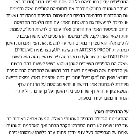
המדפיסים עדיין במו ידיהם כל מה שהם יוצרים. הרוב (מדובר כאן
בעיקר באמנים בחו"ל) מוכרים את לוחותיהם למו"לים ואלה מזמינים
את המהדורות בסדנאות הדפוס המתאימות. הדפסת המהדורה נעשית
או צריכה להיעשות גם בהשגחת האמן. עם תום מלאכת ההדפסה
חותם וממספר האמן את הדפים ואלה עוברים לרשות המו"ל, לעומת
זאת רשאי האמן לקבל 10% ממספר ההדפסים לשימושו הבלבדי,
לדפים אלה הוא מצרף, במקום המיועד למספר, את הציון אבחנת האמן
(באנגלית ARTISTS PROOF או בקיצור A/P, בצרפתית EPREUVE
D'ARTISTE או בקיצור E/A) במקרה זה פירוש הציון הזה הוא פשוט
שאלה הם הדפסים השייכים לאמן ושהוא רשאי לעשות בהם כרצונו.
אין הדפסים אלה מצטיינים בשום דבר בהשוואה למהדורה הממוספרת
ובוודאי שאין הם ״מקוריים״ יותר. בין כמה אספנים בארץ נפוצה דרישה
מיוחדת לאבחנות אמן. דרישה זו וודאי מבוססת על ההנחה שדף
הנושא ציון זה הוא דף שהודפס בידי האמן ועל כן ערכו גדול יותר.
הנחה זו כמובן יסודה בטעות.
על ההדפסים בארץ
ההתענינות הגדולה בהדפס האמנותי בעולם, הגיעה ארצה באיחור רב.
עוד לפני שנים לא רבות הסתכלו הקהל הרחב ואף האספנים והאמנים
עצמם על הגרפיקה כעל ענף צדדי, פחות ערך כלשהו שמקומו יכירנו