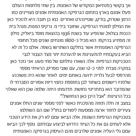
אך בקושי בפנתיאון המקודש של האמנות. בין שתי מלחמות העולם
פעלו אמנם בארץ בתחום הגרפיקה האמנותית אמנים מצויינים כמו
הרמן שטרוק, בודקו, שטיינהרט ואחרים. כמו כן חובה היא להזכיר כאן
את המילון למונחי הגרפיקה, שחובר בידי מ. נרקיס המנוח, מנהל בית
הנכות בצלאל, שהופיע עוד בשנת 1936 בהוצאת מוסד ביאליק. מילון
זה מפתיע בהיקפו. הוא מכיל כ-1800 מונחים שונים מכל תחומי
הגרפיקה האמנותית אשר בחלקם השתרשו בשפה. אולם כל זה לא
הביא בעקבותיו להתענינות או להערכת יתר מצד הצבור לגבי
הטכניקות הגרפיות. אלה נשארו נחלתם של מתי מעט. אני נזכר כאן
במקרה מבדח. לפני כ-12 שנה, עם שובי מפריס, הראיתי מספר
מהדפסי לבעל גלריה ידועה באותם ימים. לאחר שהוא היה משוכנע
שלפניו רישומים בשחור לבן בתוספת כתמי דיות אפורים הסברתי לו
שהמדובר הוא בתחריטי נחושת. תדהמתו היתה שלמה שכן הוא שאלני
בכל הרצינות: ״אבל היכן כאן הנחושת?״.
במצב זה חלה תזוזה מהפכנית כאשר לפני מספר שנים החלו אמנים
צעירים לחזור ארצה ממסעות לימודים בחו"ל שם הם השתלמו
בטכניקות הגרפיות השונות. אלה הביאו עמם לא רק את הידע הטכני
אלא לעתים גם את כל הציוד הדרוש לביצוע עבודתם. נוסף לכך הביאו
עמם גלי העליה אמנים שלרבים מהם העיסוק בגרפיקה האמנותית