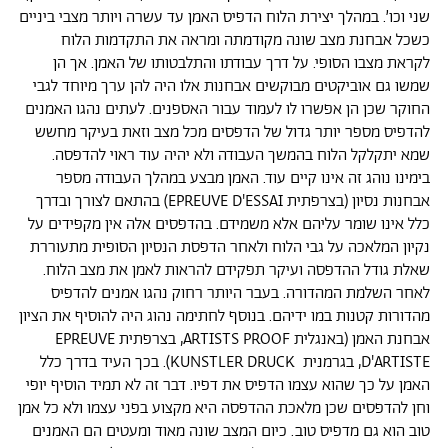
שני וכו׳. במהלך יצירת הלוח הדפיס האמן עד עשרה ויותר מצבי ביניים
כשכל אבחנת מצב שונה מקודמתה ומראה את התקדמות הלוח
לקראת מצבו הסופי. על דרך עבודתו והתלבטותו של האמן. אך הן
שמשו גם אוביקטים מבוקשים אבחנות אלו היה להן ערך מיוחד לגבי
החוקר שכן הן אפשרו לו לעמוד עבור האספנים. לעתים נהגו האמנים
להדפיס מספר יותר גדול של הדפסים מכל מצב וזאת בעיקר מחשש
שמא יתקלקל הלוח בהמשך העבודה ולא יהיה עוד ראוי להדפסה.
בימינו נוהג זה אינו קיים עוד. האמן מבצע במהלך העבודה מספר
אבחנות נסיון (בצרפתית EPREUVE D'ESSAI) בהתאם לצורך ובדרך
כלל אינו שומר עליהם אלא משמידם. בהדפסים אלה אין מקפידים על
נקיון המלאכה על גבי הלוח ולאחר הדפסת הנסיון הסופית מתעוררת
שאלת גודל ההדפסה ועיקר תפקידם להראות לאמן את מצב הלוח.
לאחר השלמת המהדורה. בעבר היותר רחוק נהגו אמנים להדפיס
מהדורות קטנות במו ידיהם. בנוסף לחתימה נהוג היה להוסיף את הציון
אבחנת האמן (באנגלית ARTISTS PROOF, בצרפתית EPREUVE
D'ARTISTE, בגרמנית KUNSTLER DRUCK). בכך העיד בדרך כלל
האמן על כך שהוא עצמו הדפיס את דפיו. דבר זה לא תמיד הוסיף יופי
וחן להדפסים שכן מלאכת ההדפסה היא מקצוע בפני עצמו ולא כל אמן
טוב הוא גם מדפיס טוב. כיום המצב שונה מאוד ומעטים הם האמנים