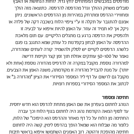
מודפסים במכבשים המפתחים לחץ גדול. לוחות הנחושת או האבץ
סובלים משחק ההולך וגדל מהדפסה להדפסה. כתוצאה מזה הולך
ומחווירי ההדפס ומתרחק במהירות מן ההדפסים הראשונים. ניתן
אמנם להתגבר על תקלה זו ע"י ציפוי הלוח בשכבה דקה של פלדה או
ניקל, אך לא תמיד זה עוזר. על האמן להיות איפוא ער לבעיה זו
ולהפסיק את הדפסה ברגע בו מתגלים הליקויים. עם תום מלאכת
ההדפסה על האמן לבחון בקפדנות כל עותק שמא התגנב בו פגם
כלשהו. הדפסים לקויים יש לסלק ולהשמיד. קורה לעתים שמהדורה,
נאמר של 50-100 עותקים אוזלת תוך זמן קצר וקיימת דרישה
למהדורה נוספת. מקובל במקרה זה להדפיס מהדורה נוספת (אחת ולא
יותר). על מנת להבדיל מהדורה זו מקודמתה, משנה האמן את הצבעים.
מקובל גם לרשום על דף ליד המספר הסידורי את הציון ״מהדורה ב״ או
לכתוב את המספר הסידורי בספרות רומיות.
חתימה ומספור
הנוהג לחתום בעפרון את שם האמן מתחת להדפס הוא חדש יחסית.
עד לסוף המאה הקודמת נהוג היה לחתום בגוף הלוח וכך עברה
החתימה מן הלוח על כל דף. מאחר וההדפס הוא היפוכו" של הלוח,
כלומר מה שבלוח הוא שמאל הופך בהדפס לימין, קשה היה לחתום
חתימה מהופכת ורהוטה. רוב האמנים השתמשו איפוא בראשי תיבות