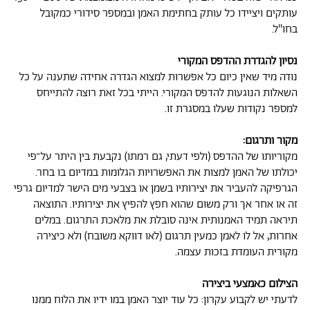
עותקים ויציידו כל עותק בחתימת האמן ובמספר סידורי כמקובל
בחו"ל.
נסיון להגדרת ההדפס המקורי
נודה מיד שאין כיום כל אפשרות למצוא הגדרה אחידה שתענה על כל
השאלות הנוגעות להדפס המקורי. הייתי בכל זאת רוצה להתייחס
למספר נקודות שעלו במסגרת זו.
מקור ותרגום:
מקוריותו של ההדפס (ולפי דעתי, גם רמתו) נקבעת בין היתר על־פי
יכולתו של האמן למצות את האפשרויות הגלומות במדיום בו בחר.
הגרפיקה להעביר את יצירותיו בשמן או בצבעי מים הישר למדיום גרפי
זה או אחר אך ורק משום שהוא חפץ להפיץ את יצירותיו. התוצאה
תיראה תמיד האמנותית אינה סובלת את מלאכת התרגום. במלים
אחרות, אל לו לאמן כמעין תרגום (לאו דווקא משובח) ולא כיצירה
מקורית העומדת בזכות עצמה.
הצילום כאמצעי ביצירה
לדעתי יש לקבוע עקרון: כל עוד יוצר האמן במו ידיו את הלוח ממנו