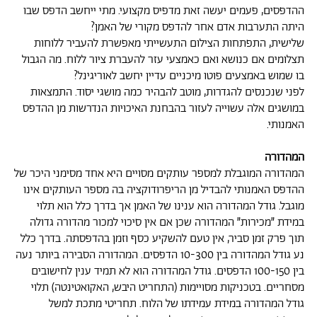
ההדפסים, פעמים יעשה זאת מדפיס מקצועי. מתי ייחשב הדפס שבו
היתה התערבות אדם אחר להדפס מקורי של האמן?
שלישית, התפתחות הצילום התעשייתי מאפשרת להעביר ללוחות
תצלומים אם כנושא ואם כאמצעי עזר להעברת ציור ללוח. מה הגבול
בו שמוש באמצעים פוטו מיכניים עדיין יחשב לאוריגינל?
לפני שנכנסים להגדרות, מוטב להבהיר כמה מושגי יסוד. התמצאות
במושגים אלה עשוייה לעזור בהבחנת האיכויות הנדרשות מן ההדפס
האמנותי.
המהדורה
המהדורה המוגבלת למספר עותקים מסויים היא אחד מסימני היכר של
ההדפס האמנותי להבדיל מן הריפרודוקציה בה מספר העותקים אינו
מוגבל. גודל המהדורה הוא ענינו של האמן אך בדרך כלל הוא תלוי
במידת ״מכירות״ המהדורה שכן אם אין סיכוי למכור מהדורה גדולה
תוך פרק זמן סביר, אין טעם להשקיע כסף וזמן בהדפסתה. בדרך כלל
נע גודל המהדורה בין 10-300 הדפסים. המהדורה הסבירה ביותר נעה
בין 100-150 הדפסים. גודל המהדורה הוא לא תמיד ענין לחישובים
מסחריים. בטכניקות מסויימות (התחריט היבש, האקואטינטה) תלוי
גודל המהדורה במידת עמידתו של הלוח. תחריטי מתכת למשל