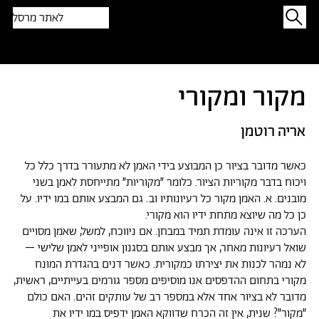
לאתר מרסל
תפתיעו בטקסט אקראי
מקור ומקורי
אריה רוטמן
כאשר מדובר בציור כן המבוצע בידי האמן לא מתעורר בדרך כלל כל
ויכוח בדבר מקוריות הציור. כלומר ״מקוריות״ מתייחסת לאמן בשני
מובנים. א. האמן מקור כל רעיונותיו וב. גם המבצע אותם במו ידיו. על
כן כל מה שיוצא מתחת ידיו הוא מקורי.
הערכה זו אינה עומדת תמיד במבחן. אם ניווכח, למשל, שאמן מסויים
שואל רעיונות מאחר, אך מבצע אותם בסגנון אופייני לאמן שלישי –
לא נמהר לכנות את יצירתו כמקורית. כאשר דנים בהגדרת המונח
מקורי בתחום ההדפסים אנו מוסיפים מספר גורמים בעייתיים, ראשית,
מדובר לא בציור אחד אלא במספר רב של עותקים זהים. האם כולם
״מקור״? שנית, אין זה הכרח שדווקא האמן ידפיס במו ידיו את