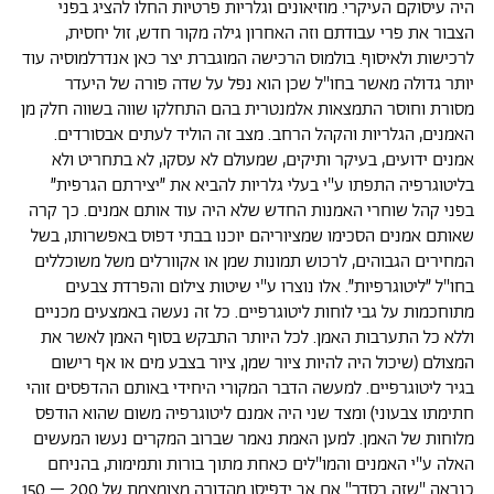
היה עיסוקם העיקרי. מוזיאונים וגלריות פרטיות החלו להציג בפני
הצבור את פרי עבודתם וזה האחרון גילה מקור חדש, זול יחסית,
לרכישות ולאיסוף. בולמוס הרכישה המוגברת יצר כאן אנדרלמוסיה עוד
יותר גדולה מאשר בחו"ל שכן הוא נפל על שדה פורה של היעדר
מסורת וחוסר התמצאות אלמנטרית בהם התחלקו שווה בשווה חלק מן
האמנים, הגלריות והקהל הרחב. מצב זה הוליד לעתים אבסורדים.
אמנים ידועים, בעיקר ותיקים, שמעולם לא עסקו, לא בתחריט ולא
בליטוגרפיה התפתו ע"י בעלי גלריות להביא את ״יצירתם הגרפית״
בפני קהל שוחרי האמנות החדש שלא היה עוד אותם אמנים. כך קרה
שאותם אמנים הסכימו שמציוריהם יוכנו בבתי דפוס באפשרותו, בשל
המחירים הגבוהים, לרכוש תמונות שמן או אקוורלים משל משוכללים
בחו"ל ״ליטוגרפיות״. אלו נוצרו ע"י שיטות צילום והפרדת צבעים
מתוחכמות על גבי לוחות ליטוגרפיים. כל זה נעשה באמצעים מכניים
וללא כל התערבות האמן. לכל היותר התבקש בסוף האמן לאשר את
המצולם (שיכול היה להיות ציור שמן, ציור בצבע מים או אף רישום
בגיר ליטוגרפיים. למעשה הדבר המקורי היחידי באותם ההדפסים זוהי
חתימתו צבעוני) ומצד שני היה אמנם ליטוגרפיה משום שהוא הודפס
מלוחות של האמן. למען האמת נאמר שברוב המקרים נעשו המעשים
האלה ע"י האמנים והמו"לים כאחת מתוך בורות ותמימות, בהניחם
כנראה "שזה בסדר" אם אך ידפיסו מהדורה מצומצמת של 200 – 150