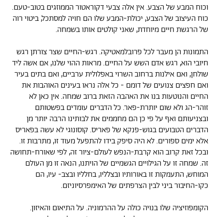
וכוח המבע של הצבע. אין אלה צבעי דקוראטור הממוזגים בטוב-טעם.
כוח העיצוב של הצבע, יכולת-המבע שלו הם חויה למסתכל, ביטוי רוה
של הרגשת חיים מיוחדת, שאני קולטים אותו בשמחה.
התמונות הן מעבר לכל פרובלמאטיקה. רגש-החיים שצר צורתן רגש
חיובי הוא, רגש אדם השש על החיים. מראות ההוי שלנו, אם אשה ליד
שולחן, ואם אילנות ברחוב השרוי באפלולית ערביים, ואם בתים בעיר
ואם חפצים צנועים של דומם - כל אלה נראו בעינים האוהבות את
החיים והנוטעות בנו את האהבה הזאת ברוב שמחה. אין כאן לא
זוהר-הג ולא שום יותרת-פאר. כל הדברים עומדים בפשטותם
ובצניעותם ואף על פי כן הם מחממים את לבותינו הרבה יותר מן
הדברים הטבועים בגוש-פנקא של פאריס. קוסונוגי לא עשה בפאריס
אלא ימים ספורים. לא היה סיפק בידו להתפעל מעוד זו, מתרבות זו.
ובכל זאת קרוב הוא קרבת-הנפש לעולם-ציור זה, לפי שאורח-תחושה
זה. שמחה זו על הגילויים הגשמיים של הויתנו, הנאה זו מן העולם
המוחש, התעמקות זו באורותיו ובצלליו, בחלליו ובצב- עיו, הם
כקו-החיבור ביני לבין הצרפתים של האימפרסיוניזם.
הקומפוזיציה שלו בנויה כולה על ההרמוניה. על התיאום והאיזון.