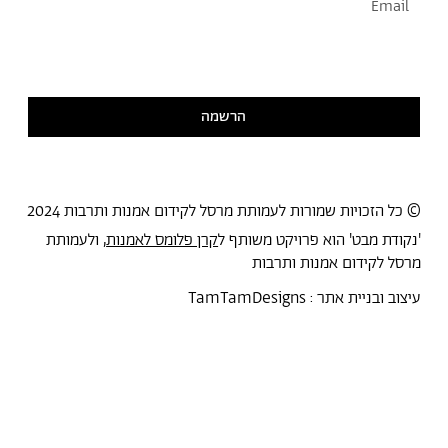
אני מסכימ/ה לקבל דיוור
קראתי ואני מסכימ/ה
למדיניות הפרטיות
הרשמה
© כל הזכויות שמורות לעמותת מרסל לקידום אמנות ותרבות 2024
'נקודת מבט' הוא פרויקט משותף ל
קרן פלומס לאמנות
, ולעמותת
מרסל לקידום אמנות ותרבות
עיצוב ובניית אתר :
TamTamDesigns
מרסל
נקודת מבט
אירועים
כל הטקסטים
סיורים
אמניות/ים