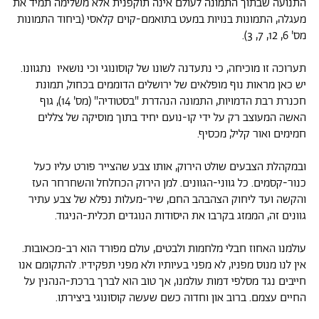
התנועה שבתוך התמונה לעולם אינה תוקפנית אלא משלימה תמיד את
מעגלה, התמונות בנויות במעט בתואמם-קוים קלאסי (ביחוד התמונות
מס' 6, 12, 7, 3).
תערוכה זו מוכיחה, כי נתעדנה לשונו של קוסונוגי וכי נושאיו נתגוונו.
יש כאן מראות נוף מופלאים של ירושלים הדוממים בכחול, תמונת
חכנרת רבת הדמויות, התמונה הנהדרת "בסטודיה" (מס' 14), גוף
האשה המעוצב רק על ידי קו-נועם יחיד בתוך מוסיקה של צללים
חמימים ואור קליל, מכסיף.
ובמקהלת הצבעים שולט הירוק, אותו צבע שהצייר פורט עליו כעל
כנור-קסמים. כל גווני-הגוונים. למן הירוק הכחלחל והשחרחר העז
והקשה ועד ליחוק הצהבהב החם, שיר-מעלות נפלא של צבע עתיר
גוונים זה, הממזג בקרבו את היסודות הנוגדים תכלית-הניגוד.
עולמנו האחוז חבלי מלחמות ולבטים, עולם מפורד הוא רב-מכאובות.
אין לנו מנוס מפניו, לא מפני בעיותיו ולא מפני תפקידיו. להתקומם אנו
חייבים נגד מסלפי דמות עולמנו, אך טוב הוא לברך ברכת-הנהנין על
החיים עצמם. ברוב און וחדוה כשם שעשה קוסונוגי ביצירתו.