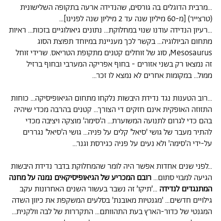
...מרבית הדוגלים בה גורסים, שהנדידה ארעה בתקופה השלישונית
(טרצייר) [מ-60 מיליון שנה עד 2 מיליון שנה לפנינו]...
...רעיון הנדידה עודנו שנוי במחלוקת... נתונים גיאולוגיים בזכות... ראיות
מתחום הביולוגיה... בקשר לכך מעניינת במיוחד תפוצת הסוג
Mesosaurus, סוג של זוחלים קטנים מתקופת הטריאס. שרידי זוחל
זה נמצאו רק בשני אזורים - בחוף אפריקה המערבי ובחוף ברזיל
ממול... במקומות אחרים לא נמצא לו זכר...
...רוב הטענות נגד נדידת היבשות נלקחו מתחום הגיאופיסיקה... כוחות
התזוזה האופקית אינם חזקים די הצורך... קטנים בהרבה מכדי שיהיה
בהם כדי לגרום לתנועה המשוערת... ה'סימה' מוצקה ויציבה מכדי
להתיר מעבר של גושי 'סיאל' קלים על פניה... גושי ה'סיאל' נגררים
על-ידי ה'סימה' ולא נעים על פניה כגירסת וגנר...
...לפני שנים אחדות אפשר היה לומר שהמחלוקת בדבר נדידת היבשות
הגיעה למבוי סתום...
רובם המכריע של הגיאופיסיקאים נמנה על מחנה
המתנגדים לנדידה
...׳תיקו׳ זה נשבר בעשור השנים האחרונות עקב
גילויים חדשים... 'מגנטיות מאובנת' בסלעים המשקפת את כיוון השדה
המגנטי של כדור-הארץ בעת התהוותם... התקררות של לבה וולקנית...