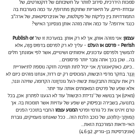
סמכות היררכית, סירוב לוותר על חשיבותם של דוקטורטים, של
עבודת-חיים, על תיאוריות שתוקפן מתרופף, עד כמה מעורבות בה
התמודדויות בין כְּלִיקוֹת של פקולטות, של אוניברסיטאות, של ארה"ב
כנגד אירופה? עד כמה אתה מזהה אותן מנסיונך האישי?
עצמון:
אני מזהה אותן, אך לא רק אותן. במערכת זו של
Publish or
Perish - פרסם או העלם
- עליך לא רק לפרסם בדפוס מָזֶה, אלא
להמשיך ולפרסם עדכונים, אימותים ושינויים, אשר לפי אמונתך חלים
בה... שכן בכך אתה צובר יותר פרסומים...
...כיום, כאוקיאנוגרף, אני יכול לתת תמיכה חזקה נוספת לתיאוריית
וֶגֶנֶר. בחקר מדפי היבשות, המכוסים רק ים רדוד, אנחנו מזהים כיום לא
רק את עקבות התבקעות יבשת-העל גונדוָונה הקדומה, שזיהה וגנר,
אלא שפע של פרטים המאמתים אותה עוד יותר.
(מאיט) אך בנושא של 'נדידת היבשות' עוד לא הגענו לפתרון. אכן, בכל
בתנועה, בשבירה ובפיסוק יש שפע של עדויות אשר תומכות בה. אך
טרם זיהינו את כל גורמי ופרטי
המנוע עצמו
החבוי בתוככי הפנים
הַמּוּתָךְ-הַלּוֹהֵט, של כוכב הלכת הזה... ככל שאנחנו מעמיקים, גוברת
האי-ודאות המורכבת הזאת...
(אוניברסיטת בן-גוריון, 4.6.92)