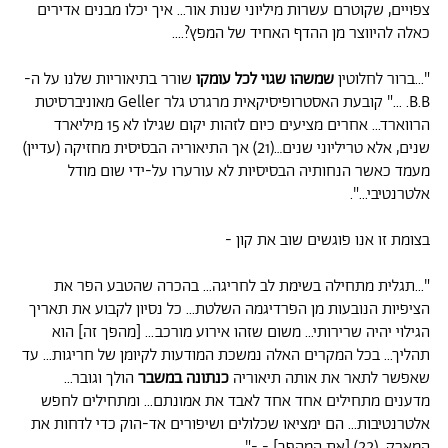
צפויים, שקוטרם עשרות מיליוני שנות אור... איך יכלו מבנים אדירים
כאלה להיווצר מן ההדף האחיד של המפץ?....
"...ברור לחלוטין
שמשהו שגוי לכל עומקו
שורר בתיאוריות שלנו על ה-
B.B. ..." קובעת האסטרופיסיקאית מרגרט גלר Geller מאוניברסיטת
הרווארד... אחרים מציעים כיום לזהות יקום שגילו לא 15 מיליארד
שנים, אלא טריליוני שנים…(21) אך התיאוריה הבסיסית מחזיקה (עדיין)
מעמד כאשר הנחותיה הבסיסיות לא עורערו על-ידי שום מודל
אלטרנטיבי...".
בצומת זו אנו פוגשים שוב את קון -
"...תגלית מתחילה בשימת לב לחריגה... בהכרה שהטבע הפר את
הציפיות הנובעות מן הפרדיגמה השלטת... כל נסיון לקבוע את תאריך
הגילוי יהיה שרירותי... משום שזהו אירוע מורכב... [מהפך זה] הוא
תהליך... בכל המקרים האלה נמשכת המודעות לקיומן של חריגות... עד
שאפשר לתאר את אותה תיאוריה
כנתונה במשבר
הולך וגובר...
מדענים מתחילים אחד אחד לאבד את אמונתם... ומתחילים לחפש
אלטרנטיבות... הם ימציאו שכלולים ושיפורים אד-הוק כדי לדחות את
המאבק…(22) [את המהפך] - -".