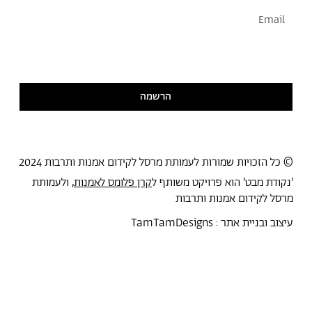
אני מסכימ/ה לקבל דיוור
קראתי ואני מסכימ/ה
למדיניות הפרטיות
הרשמה
© כל הזכויות שמורות לעמותת מרסל לקידום אמנות ותרבות 2024
'נקודת מבט' הוא פרויקט משותף ל
קרן פלומס לאמנות
, ולעמותת
מרסל לקידום אמנות ותרבות
עיצוב ובניית אתר :
TamTamDesigns
מרסל
נקודת מבט
אירועים
כל הטקסטים