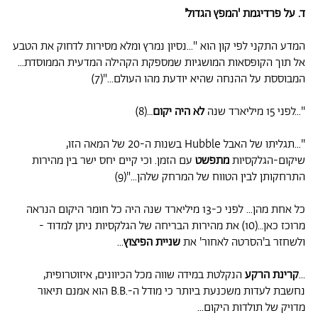
ד. על פרדיגמת 'המפץ הגדול'
המדע התקני לפי קון הוא "...נסיון נמרץ ומלא מסירות לדחוק את הטבע
אל תוך הקופסאות המושגיות שמספקת הקהילה המדעית הממוסדת...
המבוססת על ההנחה שהיא יודעת מהו העולם..."(7)
"...לפני 15 מיליארד שנה
לא היה יקום
…(8)
"...תגליתו של האבל Hubble בשנות ה-20 של המאה הזו,
שיקום-הגלקסיות
מתפשט
עם הזמן. וכי קיים יחס ישר בין מהירות
התרחקותן לבין הטווח של המרחק שלהן..."(9)
כל אחת מהן... לפני כ-13 מיליארד שנה היה כל חומר היקום הנראה
מרוכז כאן…(10) את מהירות הבריחה של הגלקסיות ניתן למדוד -
ולשחזר ב'הסרטה לאחור' את
שניית הפיצוץ
...
...
קרינת הרקע
הנקלטת במידה שווה מכל הכיוונים, איזוטרופית,
נחשבת לעדות משכנעת ביותר כי מודל ה-.B.B הוא אמנם תיאור
מדויק של תולדות היקום...