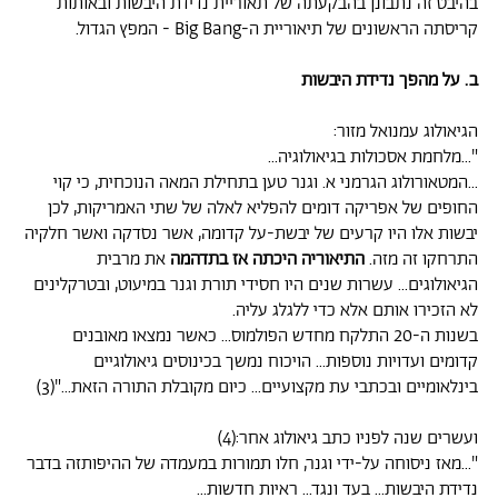
בהיבט זה נתבונן בהבקעתה של תאוריית נדידת היבשות ובאותות
קריסתה הראשונים של תיאוריית ה-Big Bang - המפץ הגדול.
ב. על מהפך נדידת היבשות
הגיאולוג עמנואל מזור:
"...מלחמת אסכולות בגיאולוגיה...
...המטאורולוג הגרמני א. וגנר טען בתחילת המאה הנוכחית, כי קוי
החופים של אפריקה דומים להפליא לאלה של שתי האמריקות, לכן
יבשות אלו היו קרעים של יבשת-על קדומה, אשר נסדקה ואשר חלקיה
התרחקו זה מזה.
התיאוריה היכתה אז בתדהמה
את מרבית
הגיאולוגים... עשרות שנים היו חסידי תורת וגנר במיעוט, ובטרקלינים
לא הזכירו אותם אלא כדי ללגלג עליה.
בשנות ה-20 התלקח מחדש הפולמוס... כאשר נמצאו מאובנים
קדומים ועדויות נוספות... הויכוח נמשך בכינוסים גיאולוגיים
בינלאומיים ובכתבי עת מקצועיים... כיום מקובלת התורה הזאת..."(3)
ועשרים שנה לפניו כתב גיאולוג אחר:(4)
"...מאז ניסוחה על-ידי וגנר, חלו תמורות במעמדה של ההיפותזה בדבר
נדידת היבשות... בעד ונגד... ראיות חדשות...