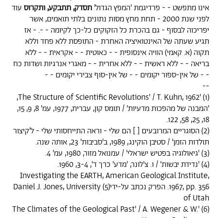
אינו מתפשט - - פרדיגמת 'המפץ הגדול'
תסדק, תתבקע, ותקרוס
עוד
לפני שנת 2000 - תחת מחץ מסות נתונים בלתי תואמים, אשר
יפריכוה לבסוף - גם בהכרת כל הזקוקים כל-כך לקיומה - -. - אז
תגיע שעתה של האינטואיציה האחרת - התופסת ללא פחד וללא
תקוה (א. קאמי) הוויה אינסופית - - כאוטית - - אקראית - - ללא
בריאה - - ללא ראשית - - ללא אחרית - - מאגרי אנרגיות ושדות כח
- - של אין-ספור יקומים - - של אין-סוף צבירי יקומים - -
--
(1) 'The Structure of Scientific Revolutions' / T. Kuhn, 1962,
'המבנה של מהפכות מדעיות' / תומס קון, עברית, 1977, עמ' 8, 9, 15,
18, 25, 58, 122.
(2) הסוגריים המרובעים [ ] הם שלי - וראה התייחסותי שלי - ל'קיצור
תולדות הזמן' / סטיבן הוקינג, 1989, ב'סביבות' 23, אותה שנה.
(3) 'גיאולוגיה בפטיש ישראלי' / עמנואל מזור, 1980, עמ' 4.
(4) 'נדידת יבשות' / ו. צ'לונר, 'מדע' כרך ד', 3-4, 1960.
Investigating the EARTH, American Geological Institute,
1967, pp. 356. הפרק נכתב על-ידי(5) Daniel J. Jones, University
of Utah
(6) 'The Climates of the Geological Past' / A. Wegener & W.