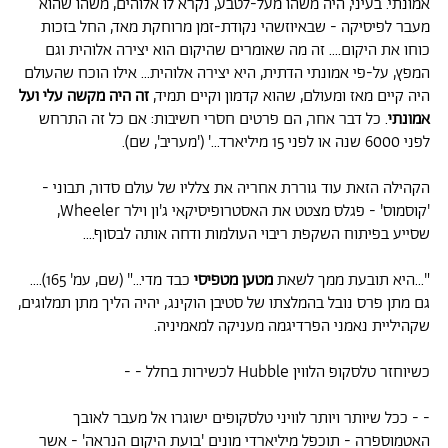
אמונתי. בעיני, היה משהו מעל-לטבע, נקרא לו אלוהים, משהו שהוא
מעבר לפיסיקה - שבאיוזשהי נקודת-זמן מרוחקת מאד, החל בזכות
כוחו את היקום.... זה מה שאומרים שהיקום הוא יצירה אלוהית וגם
המפץ, על-פי אמונתי הדתית, היא יצירה אלוהית... אילו הוכח שהעולם
היה קיים מאז ומעולם, שהוא קדמון וקיים תמיד,
זה היה מקשה עלי ועל
אמונתי
. כל דבר אחר, הם פרטים חסרי חשיבות: אם כל זה התרחש
לפני 6000 שנה או לפני 15 מיליארד...' ('מעריב', שם).
הקהילה הזאת עוד גוררת אחריה את צלליו של עולם סדור, תבוני -
'קוסמוס' - פגלס מצטט את האסטרופיסיקאי ג'ון וילר Wheeler,
שסייע בפיתוח השקפת ריבוי העולמות ודחה אותה לבסוף....
"...היא תובעת ממך לשאת
מטען מטפיסי
כבד מדי..." (שם, עמ' 165)....
גם מתן פרס נובל בהמלצתו של סטיבן הוקינג, יהיה הליך מתן תמלוגים,
שקהיליית נאמני הפרדיגמה מעניקה למאמיניה.
כשיוחזר טלסקופ הלווין Hubble לכשירות בחלל - -
- - ככל שיותר ויותר לוויני טלסקופים ישוגרו אל מעבר לאובך
האטמוספרה - תוכפל מיליארדי מונים 'בועת היקום הנראה' - אשר