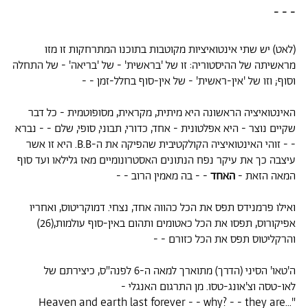
- - -
(לאט) יש שתי אינטואיציות מקוטבות בתוכנו המתרחקות זו מזו
מראשיתה של ההיסטוריה: זו של 'בראשית' - של 'בריאה' - של התחלה
וסוף; וזו של 'אין-ראשית' - של אין-סוף בחלל-זמן - -
האינטואיציה הראשונה היא מיתית, מקראית, מסופוטמית - כל דבר
שקיים נוצר - היא אפלטונית - אחד, כדורי, תבוני, סופי, שלם - - נברא
- - זוהי האינטואיציה הקולקטיבית שהפיקה את ה-B.B. היא זו אשר
עיצבה כך את עיקר נפח הנתונים האסטרונומיים מאז גלילאו ועד סוף
המאה הזאת -
האחד
- - בה מאמין הרוב - -
ואילו פרמנידס תפס את הכל כהווה אחד, נצחי. דמוקריטוס, ואחריו
אפיקורוס, תפסו את הכל כאטומים ותהום באין-סוף עולמות,(26)
והרקליטוס תפס את הכל כזורם - -
ה'טאו' הסיני (הדרך) מתוארך למאה ה-6 לפנה"ס, כיצירתם של
לאו-טסה וצ'אונג-טסו. מן התרגום האנגלי -
"...Heaven and earth last forever - - why? - - they are