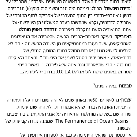
הזאת. בתום מלחמת העולם הראשונה היו שנים שפרסמו, שהכריזו על
'
נדידת היבשות
'. הבולט ביניהם היה וגנר והשני היה קופן.(6) וגנר זיהה
דמיון גיאוגרפי-חזותי בין החוף המערבי של אפריקה לחוף המזרחי של
אמריקה הדרומית, וקבע שמתשהו בעבר הגיאולוגי הן היו יבשת-על
אחת. התיאוריה הזאת נתקבלה באירופה ו
נדחתה באופן מוחלט
באמריקה
, בעיקר בארצות-הברית. הבעיה שהטרידה את הגיאולוגים
האמריקאים, אשר נעזרו במתמטיקאים מן השורה הראשונה - הם לא
הצליחו למצוא מנגנון או כוח מחולל בתוכו המותך, הנוזלי, של
כדור-הארץ - אשר יהיה מסוגל לשנע את היבשות "...ומאחר ולא קיים
כוח כזה - הרי שתיאורית וגנר אינה אלא פירכה...". כאשר הייתי
סטודנט באוניברסיטת לוס אנג'לס U.C.L.A. בדרום-קליפורניה...
סביבות
: באיזה שנים?
עצמון
: מ-1950 עד 1960. באותן שנים לא היה שום ויכוח על התיאוריה
הדינמית הזאת. היה ברור שהיא אבסורדית... לא היה שום עימות.
שררה שם בשליטה מוחלטת התיאוריה על אגני האוקיאנוסים היציבים
- The Permanence of Ocean Basins, שממנה נגזרה קביעותן של
היבשות.
אך כסטודנט ישראלי הייתי מודע כבר אז לספרות אירופית ועל