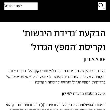
לאתר מרסל
תפתיעו בטקסט אקראי
הבקעת ׳נדידת היבשות׳
וקריסת ׳המפץ הגדול׳
עזרא אוריון
על נדבך טבען של מהפכות מדעיים לפי תומס קון, ועל נדבך נפילתה
ותקומתה של פרדיגמת 'נדידת היבשות' - יוצעו כאן זיהוי מט-פיסי של
פרדיגמת 'המפץ הגדול' ותחזית קריסתה הקרובה - -
א. על מהפכות מדעיות לפי קון
הניסוח "
סוציולוגיה
של הקהילה המדעית...״(1) הוא תרומה חודרת, הוא