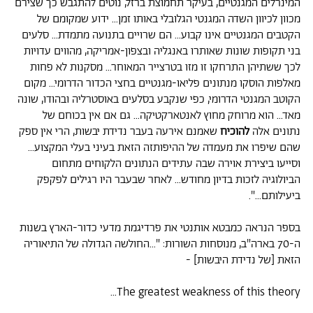
המינרלים המגנטיים, בעיקר תחמוצת ברזל, נוטים להתגבש כך שצירם
מכוון לכיוון השדה המגנטי הגלובלי באותו זמן... ידוע שמקומם של
הקטבים המגנטיים אינו קבוע... הם שרויים בתנועה מתמדת... סלעים
בני תקופות שונות שאותרו באנגליה ובצפון-אמריקה, מהווים עדויות
לכך ששתיהן התרחקו זו מזו בטרצייר המאוחר... מסקנות לא פחות
מאלפות הוסקו מנתונים פליאו-מגנטיים בחצי הכדור הדרומי... מקום
הקוטב המגנטי הדרומי, כפי שנקבע בסלעים באוסטרליה ובהודו, שונה
מאד... הוא מרוחק מחוץ לאנטארקטיקה... גם אם אין בכוחם של
נתונים אלה
להוכיח
שאמנם אירעה בעבר נדידת יבשות, הרי אין ספק
שהם שיפרו את מעמדה של ההיפותזה הזאת בעיני בעלי המקצוע...
וסייעו ביצירת אוירה שבה עתידים הנתונים הלקוחים מתחום
הביולוגיה לזכות בדיון מחודש... לאחר שבעבר היו רגילים לפקפק
ביעילותם...".
בספר הנראה כמבטא אותנטי את פרדיגמת מדעי כדור-הארץ בשנות
ה-70 בארה"ב, מנוסחות השורות: "...החולשה הגדולה של התיאוריה
הזאת [של נדידת היבשות] -
The greatest weakness of this theory...