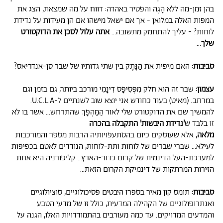
בהן זמן-מה ללא הָגֶה והפטיר באהדה: דווח על מה שמצאת, הצג את
המפות האלה במלואן - אך אם ישאל מישהו אם הן מעידות על נדידת
לוחות? - עליך להתחמק מתשובה...
אתה עלול לסכן את הדוקטורט
שלך
...
סביבות:
האם מיפית את הַנֶּתֶק בין שתי גדותיו של שבר סן-אנדריאס?
עצמון:
שבר זה הוא חלק מִפְּסִיפָס דִינָמִי מורכב ביותר, גם בזמן וגם
במרחב. (מאיט) בעוד כחודש אני יוצא שוב לשנתיים ל-U.C.L.A.
להמשיך שם את הדוקטורט שלי לאור הַמַּהְפָּךְ שהתרחש... אשר בו לא
זו בלבד ש
'נדידת היבשות' התקבלה בהכרה
מלאה
, אלא שעוסקים כיום בהסתעפויותיה הרבות מספר והמורכבות
לעילא... שברי שברים של לוחות ותת-לוחות, הנודדים לאטם בכפיפות
למערכת-העל הדינמית של קרום כדור-הארץ... קליפורניה היא אחת
הזירות המרתקות של דינמיקת הקרום הזאת...
סביבות:
תומס קון מאיר בספרו היבטים פסיכולוגיים, סוציולוגיים
ואנתרופולוגיים של הקהילה המדעית, כולל זו של מדעי הטבע
והמדעים המדויקים. עד כמה מעורבים בהתמודדויות האלו, הגנה על