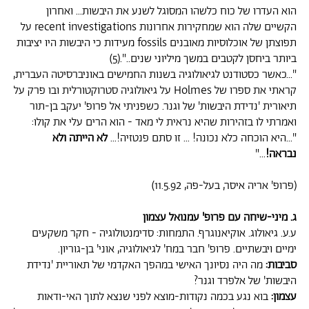
הוא העדרו של כוח כלשהו המסוגל לשנע את היבשות... ואחרון
הקשיים שלה הוא שמחקירות אחרונות recent investigations על
תפוצתן של אוכלוסיות מאובנים fossils מעידות כי היבשות היו יציבות
ביותר ביחסן לקטבים במשך מיליוני שנים..".(5)
"...כאשר כסטודנט לגיאולוגיה בשנות החמישים באוניברסיטה העברית,
קראתי את ספרו של Holmes על גיאולוגיה סטרוקטורלית ובו פרק על
תיאורית 'נדידת היבשות' של וגנר. כשפניתי אל פרופ' יעקב בן-תור
ואמרתי לו בזהירות שהיא נראית לי מאד - הוא הרים עלי את קולו:
"...היא הוכחה כלא נכונה! ... זו סתם פנטזיה!...
לא הייתה ולא
נבראה!
..."
(פרופ' אריה איסר, בעל-פה, 11.5.92)
ג. מיני-שיחה עם פרופ' עמנואל עצמון
ע.ע. גיאולוג. אוקיאנוגרף. התמחות: סדימנטולוגיה - חקר משקעים
ימיים ויבשתיים. פרופ' חבר במח' לגיאולוגיה, אוני' בן-גוריון.
סביבות:
מה היה נסיונך האישי במהפך האקדמי של תאוריית 'נדידת
היבשות' של אלפרד וגנר?
עצמון:
בוא נגע בכמה נקודות-מוצא לפני שנצא לתוך האי-ודאות