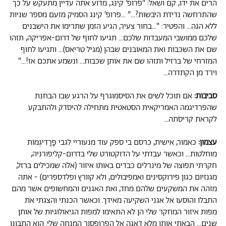
הרים את ידו, קם ושאל: "פרופ' קינג, מדוע אתה עדיין מתעקש על כך
שהתרחשה נדידת היבשות?..." ...פרופ' קינג הסמיק מזעם מספר שניות
ללא הגה... והפטיר: "...בחור צעיר, הגיע הזמן שתרימו את הישבנים
שלכם ממושבי המעבדות שלכם... תגיעו לחוף של דרום-אפריקה, תזהו
שם את השכבות ואת המאובנים שבהן (מגיל טריאס)... ותגיעו לחוף
המזרחי של ברזיל ותזהו שם את אותן שכבות... ונשמע אתכם אז!..."
וירד מן הקתדרה...
סביבות:
אם תוכל לשים את הסיסמוגרף על הרגע שבו הבחנת
שהפרדיגמה האמריקאית הסטאטית מתחילה להיסדק ולהתבקע
לקראת קריסתה…
עצמון:
כאמור, אישית, כרסם בי ספק עוד מנעוריי לגבי פָּרָדִיגְמוֹת
מוחלטות... וכאשר עבדתי על הדוקטורט שלי בדרום-קליפורניה,
חקרתי תפוצה של מינרלים כבדים באותו איזור (אלה שמכילים ברזל,
מגנזיום כגון פירוקסינים ואמפיבולים, ולא קוורץ ופלדספרים) - אתה
מזהה את המשקעים שלהם מחד, ואת האגנים והמחשופים אשר מהם
התבלו והוסעו אל אגני השקיעה מאידך. וכאשר הכנתי והצגתי את
מפות איזור המחקר שלי הן לא התאימו למפות הגיאולוגיות של אותן
שנים... הבאתי אותן מלא דאגה אל הפרופסור המנחה שלי. הוא התבונן