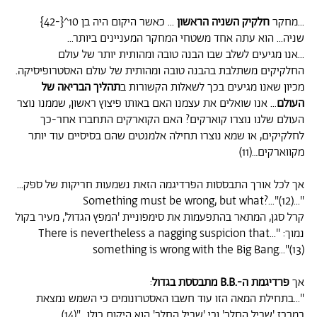
...מחקר
חלקיק השניה הראשון
... כאשר היקום היה בן 10^{-42}
שניה... הוא עתה אחד משטחי המחקר המעניינים ביותר...
...אנו מגיעים לשלב שבו הבנה טובה ומהותית יותר של עולם
החלקיקים משתלבת בהבנה טובה ומהותית של עולם האסטרופיסיקה.
מכיון שאנו מגיעים בכך לשאלות הקשורות ב
תהליך הבריאה של
העולם
... אנו שואלים את עצמנו האם באותו פיצוץ ראשון, שממנו נוצר
העולם שלנו נוצרו קוארקים? האם הקוארקים התחברו אחר-כך
לחלקיקים, או שמא נוצרו תחילה אלמנטים שהם בסיסיים עוד יותר
מקווארקים…(11)
אך לכל אורך התבססות הפרדיגמה הזאת נשמעות חריקות של ספק...
"...Something must be wrong, but what?..."(12)
קרל סגן, המתאר בהתפעמות את סימפוניית 'המפץ הגדול', מעיר בקול
נמוך: "...There is nevertheless a nagging suspicion that
something is wrong with the Big Bang..."(13)
אך
פרדיגמת ה-.B.B
מתבססת בגדול
:
"...בתחילת המאה הזו עוד חשבו האסטרונומים כי השמש נמצאת
במרכז 'שביל החלב' וכי 'שביל החלב' הוא היקום כולו..."(14)