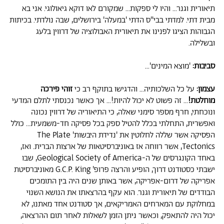
תיאורית וגנר... והיו לי ספקות... שמקורם לאו דוקא גיאולוגי. אני בא
מבית דתי. למדתי בבי"ס הדתי 'במעלה' בירושלים, שבה נולדתי. בכיתות
הגבוהות הציגו לפנינו את תיאורית האבולוציה של דרווין בלעג
ובשלילה.
סביבות:
'מוצא המינים'...
עצמון:
על כל השלכותיה... והדגישו בתוקף רב כי
זוהי פירכה
מוחלטת!
... זה פשוט לא יכול להיות!... אך כאשר נכנסתי לתלם המדעי
ונוכחתי, חרף מספר סימני שאלה, כי התיאוריה של דרווין נכונה
ואפשרית, התחלתי בכלל להטיל ספק בכל פסיקה חד-משמעית... כולל
הפסיקה אשר שללה לחלוטין את 'נדידת היבשות' The Plate
Tectonics, אשר רווחה אז באוניברסיטאות של ארצות הברית. ואז,
באחד הקונגרסים של ה-Geological Society of America, שבו
ישבתי כסטודנט דרוך, הופיע והרצה פרופ' G.C.P. King מאוניברסיטת
אפריקה של דרום-אפריקה, אשר באותן שנים היה בין התומכים
הבודדים של תיאורית וגנר. הוא עקף בהרצאתו את הנושא השנוי
במחלוקת עם המארחים האמריקאים, אך סטודנט אחד מאתנו, לא
יכול היה להתאפק, וכאשר ניתן הזמן לשאלות לאחר תום ההרצאה,