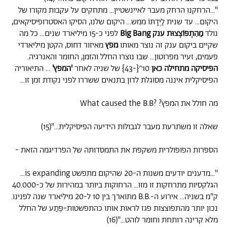
"...הרחקנו הרחק מעבר לאיינשטיין... מתחקים על עקבות מקורו של
היקום... עד שנית לַיְדָתּוֹ ממש... היקום שלנו, הסיקו האסטרופיסיקאים,
נולד
מֵהִתְפּוֹצְצוּת ענק Big Bang
לפני כ-15 מיליארד שנים... כל מה
שקיים ביקום ענק זה נוצר מאותו
מפץ
מאיזור דחוס, הקטן מיליארדי
פעמים, זעיר מפרוטון... שבו נוצרו החלל והזמן, החומר והאנרגיה.
הפיסיקה מתחילה כאן
10^{-43} של שניה לאחר
'המפץ'
... התיאוריה
הפיסיקלית איננה מסוגלת לדון בתנאים ששררו לפני נקודת זמן זו...
מה חולל את המפץ? ?What caused the B.B
שאלה זו משתרעת מעבר לגבולות הידיעה הפיסיקלית..."(15)
הספרות הפופולרית משקפת את התמסדותה של הפרדיגמה הזאת -
"...מדענים יודעים משנות ה-20 שהיקום מתפשט is expanding...
הגלקסיות מתרחקות זו מזו... הרחוקות ביותר במהירות של כ-40.000
ק"מ בשניה... אירוע ה-.B.B מתוארך בין 10 ל-20 מיליארד שנה לפנינו.
נכון יותר מהתפוצצות פגז לראות אותו כהתפשטות-פֶּתַע של החלל
מלא קרינה רותחת וחומר לוהט..."(16)