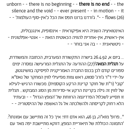
unborn - - there is no beginning - -
there is no end
- - the
silence and the void - - ever present - - in motion - - it
flows (26) - -".
ג'ורדנו ברונו תפס את הכל כ'אין-סוף העולמות' - -
האינטואיציה השניה היא אפיקוראית - אינסופית, אינגנבולית,
אין-ראשית, אין-אחרית להוויה הכאוטית הזאת - - אנטי-אפלטונית -
- ניטשיאנית - - בה אני בוחר - -
... ביום א, 26.4.92 בישרה התקשורת המערבית, הכתובה והמשודרת,
על
תגלית המאה
!(27) ההודעה על התגלית המרעישה נמסרה ימים
ספורים קודם לכן בכנס החברה האמריקנית לפיסיקה בוושינגטון,
על-ידי ד"ר ג'ורג' סמוט, ראש צוות מפיעילי לווין המחקר של נאס"א
'קובי' (ר"ת של חוקר קרינת הרקע הקוסמית). מכשורו הרגיש-לעילא
של לווין זה גילה בקרינת הרקע אי-סדירות מן הסוג המבוקש... תגלית
זו תסייע לשכלול הפרדיגמה הרווחת של 'המפץ הגדול' - - ובעתיד
הלא רחוק לקריסתה ולהשלכתה אל גל האשפה של ההיסטוריה - -
"...פרופ' מזא"ה, בן 46, הוא אדם דתי. איך כל זה מתיישב עם אמונתו?.
'התמונה הכוללת של תיאוריית המפץ, דווקא מתיישבת יפה מאד עם