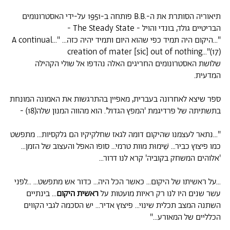
תיאוריה הסותרת את ה-.B.B פותחה ב-1951 על-ידי האסטרונומים
הבריטיים גולד, בונדי והויל - The Steady State -
"...היקום היה תמיד כפי שהוא היום ותמיד יהיה כזה... "...A continual
creation of mater [sic] out of nothing..."(17)
שלושת האסטרונומים החריגים האלה נהדפו אל שולי הקהילה
המדעית.
ספר שיצא לאחרונה בעברית, מאפיין בהתרגשות את האמונה המונחת
בתשתיתה של פרדיגמת 'המפץ הגדול'. הוא מהווה המנון שלה(18) -
"...נתאר לעצמנו שהיקום דומה לגאז שחלקיקיו הם גלקסיות... מתפשט
כמו פיצוץ כביר... שֵׁימוּת מוות טרמי... סופו האפל והעצוב של הזמן...
'אלוהים המשחק בקוביה' קרא לנו דרור...
...על ראשיתו של היקום... כאשר הכל היה... כדור אש מתפשט... ...לפני
עשר שנים היו לנו רק ראיות מועטות על
ראשית היקום
... בינתיים
השתנה המצב תכלית שינוי... פיצוץ אדיר... יש הסכמה לגבי הקווים
הכלליים של המאורע..."