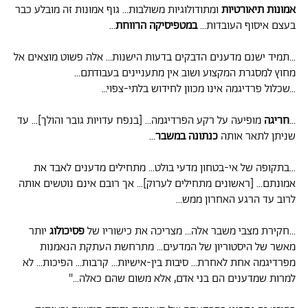
אמונות תיאורטיות
ומתודולוגיות משולבות... גוף אמונות זה מובלע כבר
בעצם איסוף העובדות...
במטפיסיקה הרווחת
...
...תמיד ישנם מדענים הדבקים בדעות הישנות... אלה פשוט מוצאים אל
מחוץ למסגרת המקצוע ושוב אין מתעניינים בעבודתם...
...שכלול פרדיגמה אינו מכוון לחידוש בלתי-צפוי…
...
חריגה
מופיעה על רקע הפרדיגמה... [בנפח עדויות גובר והולך]... עד
שניתן לתאר אותה
כנתונה במשבר
...
...בתקופה של אי-בטחון מדעי בולט... מתחילים מדענים לאבד את
אמונתם... [ראשונים מתחילים לערוק]... אך רובם אינם נוטשים אותה
לרוב עד הרגע האחרון ממש...
...חקירת מצבי משבר אלה... מצריכה את כישוריו של
פסיכולוג
יותר
מאשר של היסטוריון של המדעים... מתרחשת העתקת הנאמנות
מפרדיגמה אחת לאחרת... סיבות בין-אישיות... קרבות... הפיכות... לא
למרות שמדענים הם בני אדם, אלא משום שהם כאלה..."