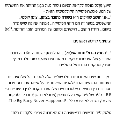
היינץ פֶּגֶלס מנסח לקראת הסיום ניסוח נטול מִגְנָן המזהה את התשתית
של המט-אסטרופיסיקה הקולקטיבית הזאת -
"...אני חושב שהיקום הוא
בשורה כתובה בצופן
... צופן קוסמי...
המשפטים בספר זה הם חוקי הפיסיקה... אמונה עמוקה שיש סדר
ביקום... חידת היקום... ראשיתם וסופם של המרחב, הזמן והחומר..."(19)
ה. סימני קריסה ראשונים
"...
'המפץ הגדול' תחת אש
(20) ... החל מסוף שנות ה-60 היה רובם
המכריע של האסטרופיסיקאים משוכנעים שהקוסמוס נולד במפץ
מסיבי, וספקנים הודחו אל השוליים....
...אך בחודשים האחרונים החלו שוליים אלה לטפוח... גל של מאמרים
בעתונות המדעית והפופולארית המאותתים על אי-התאמות וסתירות
מטרידות בין ממצאים אסטרונומיים של העבר הקרוב לבין תיאוריית ה-
B.B.... ספר של פיסיקאי בעל מוניטין (שמו לא נחשף) מכריז בספקנות
שהמפץ הגדול לא אירע כלל... !The Big Bang Never Happened.
טלסקופים חדישים רבי-עוצמה גילו לאחרונה צבירי גלקסיות בלתי