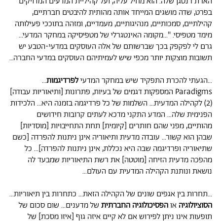
הארת רנטגן שלה. הוא מחיל עליה, ועל קהיליית המדעים המדויקים
בפרט, שדה מושגים המייחד אותה מהותית להיבטים חברתיים,
קהילתיים, סמכותיים, מנהיגותיים, מעמדיים, ומזהה בתוככי פעילותה
מימד מטפיסי. "...מקומה האינטגרלי של מטפיסיקה במחקר המדעי...
גרם לי לפקפק בכך שברשותם של אלה העוסקים במדעי-הטבע יש
תשובות מוצקות יותר מכפי שיש לעמיתיהם העוסקים במדעי החברה…
...הגעתי להכרת התפקיד שיש במחקר המדעי
לפרדיגמות
...
Paradigms המספקות דגמים של בעיות, פתרונות [ותיאוריות עבודה]
(2) לקהילה המדעית... השלמות של כל פרדיגמה בזמנה היא... הלכידות
הפנימית שלה... המדע התקני מדכא לעתים קרובות חידושים
מהותיים, מפני שהם חותרים [קיומית] תחת התחייבויות [מוסדיות]
שבהן הוא קשור... עובדה מדעית ותיאוריה אינן ניתנות להפרדה [כשם
שתיאוריה ופרדיגמה שבה היא נכללת, אינן ניתנות להפרדה]... כל
מהפכה מדעית הזיחה [מוטטה] את רשת התיאוריות שמבעד לה
נושאת ונותנת הקהילה המדעית עם העולם...
...תחרות בין אגפים שונים של הקהילה הזאת... כתחרות בין תיאוריות...
הסוציולוגיה
או
הפסיכולוגיה החברתית
של מדענים... שום סכום של
תופעות אינו ניתן לפירוש אם לא קיים איזה גוף [איזו מסכת] של