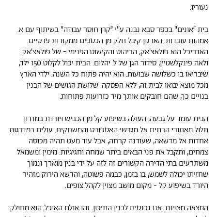
נעוריו.
בית ״אונים" בכפר סבא נבנה ע"י ״קרן חוסר עבודה" בשיתוף עם א.
אמהות עובדות. הארגון קיבל חלק מן הכספים ממקורות פרטיים.
האדריכל הוא פולאצ'אק, הריהוט והקישוט הפנימי - של פולאצ'אק
ולאה פינקלשטיין, סידור הגן של ל. יהלום. הבית יכול לקלוט 150 ילד,
שיבריאו בו כשלושה שבועות. הוא יהיה פתוח כל השנה. ילדי הארץ
מכל מוצא יבואו לבית זה, ללא הפסקה. שלושת הגושים של הבנין
בנויים כך, שהם חובקים אותך מיד כזרועות פתוחות.
הבית עומד על גבעה, העולה בשיפוע קל מן הכביש ויורדת במדרון
תלול מאחורי הבתים אל מגרשי האספורט והמשחקים. עולים במדרגות
אחדות אל מדשאה, שעודנה קרחה, אבל עוד מעט תהיה מכוסה
צמחים, ותקבל את פני הבאים ביתר שמחה וחגיגיות. מימין ומשמאל
משתרעים בתי הדירה הקשורים זה לזה על ידי בנין מוארך ונמוך
שחזיתו יכולה לשמש, בו בזמן, כבמה פשוטה, והדשא הירוק מזהיר
היורד בשיפוע קל - מקום מושב מצוין לקהל צופים.
המצאה מצוינת. אנו נכנסים לבנין התיכון. זהו אולם האוכל. הוא מחולק