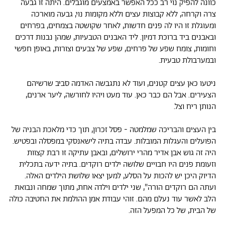
כוונה להפיק נוי רב ככל האפשר באמצעים מוגבלים. היתה זו גבעה
צרה וקרחה, ללא קבוצות עצים וללא מקומות נוי, גבעה מוארכה
ומעוגלת זו היו לה פנים חדשות, לאחר שקושטה בצמחים, בפרחים
ובאבנים ביד ברוכת דמיון. ליד האבנים הטבעיות, שמהן נבנות דרכים
וחומות, צומח שפע של פרחים, שפע של צבעים וצורות, באופן חפשי
ובמערבולת טבעית.
ניטעו כאן עצים קטנים, ועוד לא נתגבשה האדמה סביב שרשיהם
הצעירים. אבל הם כבר כאן. עוד מעט ויהיו לחורשה, ליער ארנים,
הנותן ריח וצל.
בין העצים והבריכה שמלמטה - פסל זכרון, תוך כדי מלאכת הבניה של
הפועלים והעגלות המובלות. עבדה בתיה לישאנסקי במפסלה ובפטיש.
היה זה גוש אבן אדיר מהרי ירושלים, ובאבן עתיקה זו רבת קצוות
וזעומת פנים היו חבויים שלושה ילדים רוקדים. בתיה ידעה בתכלית
הדיוק היכן יש להכות על הסלע, למען יצאו שלושת הילדים האלה.
ועתה הם רוקדים הורה", שני ילדים וילדה אחת, מתוך שמחה ונבואת
הלב לאשר עוד נעלם מהם. זוהי עבודת אמן ההולמת את החטיבה כולה
של הבית, של כל המפעל הזה.