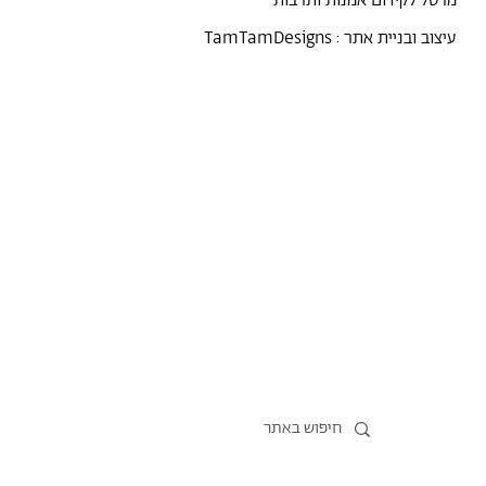
מרסל לקידום אמנות ותרבות
עיצוב ובניית אתר :
TamTamDesigns
מרסל
נקודת מבט
אירועים
כל הטקסטים
סיורים
אמניות/ים
תכנית התמחות
אוספים
אודות מרסל
אודות
חנות תרבות
?יש לך הצעה
תקנון החנות
חדשות
הצהרת נגישות
מדיניות פרטיות