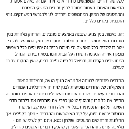
לשלושה חדרים, המשמשים כחדרי אוכל ויחד עם זה כאולם אספות,
הרצאות והצגות. מאחור מחובר לבנין זה בית המשק: המטבח
והמחסנים של המזון. המתמשכים ויורדים לגן ולמגרשי המשחקים. זוהי
התכנית, בקרים כלליים.
זהו, כאמור, בנין צנוע, שנבנה באמצעים מוגבלים, והרחוק מלהיות בנין
מותרות. הוא מחושב, מתוכנן ומסודר מתוך רצון חזק. המורגש יפה, כי
ייטב בו לילדים ככל האפשר, וכי חייהם בבית זה יהיו יפים ככל האפשר.
מכאן האוירה הנעימה השורה על הבית והמתבטאת ביחסי הגודל,
המחושבים בקפדנות, ובניצול כל פינה ופינה בבית, שאין המקום צר בו
לעולם.
החדרים פתוחים לרווחה אל מראה הנוף הנאה, והמידות הנאות
והשקולות של החדרים מוסיפות לבנין לוית חן אדריכלית. העמודים
והכרכובים עשויים מלבנים אדומות והשבילים רצופים אבנים. חומר זה
מחייה את כל הבנין ומוסיף לו טון כפרי. אנו פותחים את דלתות חדרי
השינה: על אף התכניתיות בכל, אין אלה חדרי קסרקט, המיטות
מכוסות יריעות יפות, על קיר האצטבאות והמדפים - מסך בקפלים. אף
החלונות והרהיטים המעטים, שולחן וכסא, אינם רק לשימוש, הם -
מלאכה עדינה. וזהו הפרט האפייני, שהכל, הדברים הקטנים כגדולים,