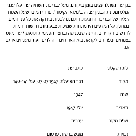
בגן עוד נשתלו עצים בזמן ביקורנו. מעל לבריכת-השחיה עוד עלו ענני
המלט ומכונת הבטון עבדה ב״מלוא הקיטור", פרחי המים, שעל השטח
העליון של הבריכה הרוגעת. התכוננו לכסות בירוקה את כל פני המים,
ובמחסן, על המדפים היו מונחות שמיכות צבעוניות, חדשות וחמות
לחדשים הקרירים. הגינה שבכניסה ובחצר הפנימית תתעטף עוד מעט
בצמחים ובפרחים לקראת בוא האורחים - הילדים. ועוד מעט ויבואו גם
הם.
סוג הטקסט
כתב עת
מקור
דבר הפועלת, 07.07.1947, עמ' 140-141
שנה
1947
תאריך
יולי, 1947
שפת מקור
עברית
זכויות
מוגש ברשות פרסום