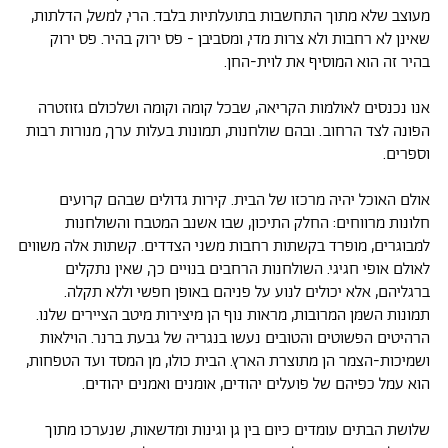
מעוצב שלא מתוך התחשבות בתועלתיות בלבד. הרי, למשל, הדלתות,
שאינן לא רחבות ולא צרות מדי, ומסביבן - פס ירוק בהיר. פס ירוק
בהיר זה הוא המוסיף את לוית-החן.
אנו נכנסים לאולמות הקריאה, שבכל קומה וקומה ושלכולם גזוזטרה
הפונה לצד הרחוב. ובהם שולחנות, תמונות בעלות ערך, מנורות רבות
וספרים.
אולם האוכל יהיה מרכזו של הבית. קירות גדולים שבהם קרועים
חלונות מרווחים: החלק התיכון, שבו אשנב המטבח והשולחנות
למבוגרים, מופרד בקשתות רחבות משני הצדדים. קשתות אלה משווים
לאולם אופי חגיגי. השולחנות הרחבים בנויים כך, שאין נתקלים
ברגליהם, אלא יכולים לנוע על פניהם באופן חפשי וללא תקלה.
תמונות השמן המרובות, מראות נוף הן מיצירות מיטב הציירים שלנו.
הרהיטים הפשוטים והטובים נעשו בנגריה של גבעת ברנר. הוילאות
ושמיכות-הצמר הן מתוצרת הארץ. הבית כולו, מן המסד ועד הטפחות,
הוא עמל כפיהם של פועלים יהודים, אומנים ואמנים יהודים.
שלושת הבתים עומדים כיום בין גן וגינות ומדשאות, שנערכו מתוך