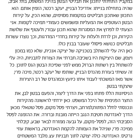
במקביל התחלתי לתכנן את תבליטי הבטון בהיכל המשפט, בתל אביב,
שהיה בתחילת בנייתו. אדריכל הבניין, יעקב רכטר, הזמין אותם. הוא
התכוון שאתכנן תבליטים במקומות מסוימים, שהוא הכין, על קירות
הבטון העוטפים את המעליות ומשמשים כעמודי תמיכה לקומות. אני
הצעתי לו לפרוץ את המסגרות שהוא תכנן עבורי, ולעטוף את שלושת
הקירות, וכן לרדת ולעלות על קירות בחדרי המדרגות, וכך נוצרו עשרות
תבליטים כנושא פיסולי שעובר בבנין כולו.
כאן היה עלי להשתלב בטכניקה של יציקה אנכית, שלא כמו במכון
ויצמן, שם היציקות היו בשכיבה.חברתי את הצורות לתבניות, היה עלי
להשתחל בין רשתות הברזל, ממש לפני שפיכת הבטון הגס לתוכן. כל
זה עשיתי בעזרת מהנדס הבניין, שותפו של יעקב רכטר, מיכה פרי,
אשר מאז המשכתי לעבוד איתו כיועץ וכמהנדס של רב היצירות
שיצקתי בבטון.
הניסיונות הללו פתחו בפני את הדרך ליצור, והפעם בבטון לבן, את
החצר הפנימית של היכל המשפט. כאן ירדתי לראשונה מהקירות
ונכנסתי לחלל הפתוח,למרחב, ויצרתי פסל מקום, פסל טוטאלי. מכאן
הדרך לאנדרטת חטיבת הנגב הייתה מובנת וברורה. את ההזמנה לפסל
הסביבתי הזה, לפסל-מקום, על גבעה ממזרח לבאר שבע, קיבלתי
ממיכה פרי, שניהל את העמותה להקמת האנדרטה, בראשות עוזי
נרקיס. האנדרטה כולה יצוקה לתוך תבניות עץ, מלבד המשטחים