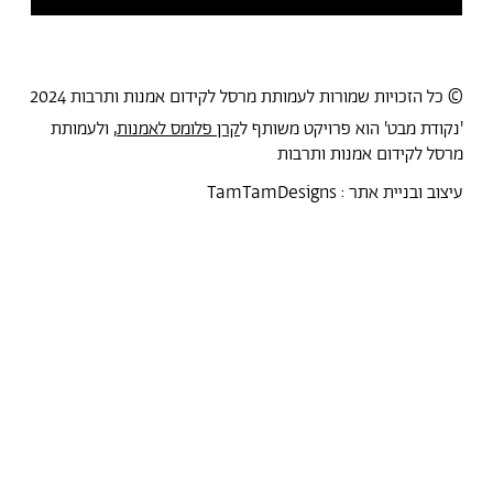
© כל הזכויות שמורות לעמותת מרסל לקידום אמנות ותרבות 2024
'נקודת מבט' הוא פרויקט משותף ל
קרן פלומס לאמנות
, ולעמותת
מרסל לקידום אמנות ותרבות
עיצוב ובניית אתר :
TamTamDesigns
מרסל
נקודת מבט
אירועים
כל הטקסטים
סיורים
אמניות/ים
תכנית התמחות
אוספים
אודות מרסל
אודות
חנות תרבות
?יש לך הצעה
תקנון החנות
חדשות