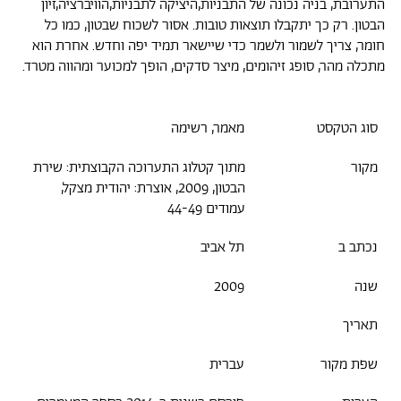
התערובת, בניה נכונה של התבניות,היציקה לתבניות,הוויברציה,זיון
הבטון. רק כך יתקבלו תוצאות טובות. אסור לשכוח שבטון, כמו כל
חומר, צריך לשמור ולשמר כדי שיישאר תמיד יפה וחדש. אחרת הוא
מתכלה מהר, סופג זיהומים, מיצר סדקים, הופך למכוער ומהווה מטרד.
סוג הטקסט
מאמר, רשימה
מקור
מתוך קטלוג התערוכה הקבוצתית: שירת
הבטון, 2009, אוצרת: יהודית מצקל,
עמודים 44-49
נכתב ב
תל אביב
שנה
2009
תאריך
שפת מקור
עברית