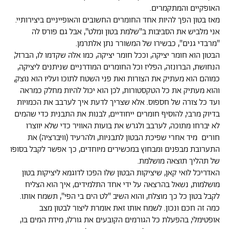
האופקיים והמתקמרים.
מאז בטון הפך להיות אחד החומרים החשובים והאופייניים ביצירותיי.
אני מלביש את הסביבות ב"שלמת בטון ומלט", אבל גם פורס לה
"מרבדי גנים", כבשירו של המשורר נתן אלתרמן.
הבטון הוא חומר יציקה, וככל חומר יציקה, כמו אלה שקדמו לו, הברזל,
הנחושת, הברונזה, הפליז וכל החומרים המודרניים שניתנים ליציקה,
כמוהם הוא מעתיק את הצורות ואת פני השטח לתוכו ועליו הוא נוצק,
והוא מעתיק את כל הטקסטורות, לכן הוא יכול להיות מחלק כמראה
ועד כל צורה של חספוס. אלא שצריך לדעת איך לערבב את הכמויות
בדיוק מרבי, להוסיף חומרים ייחודיים, לבנות את התבנית כדי שהמים
לא יברחו מתוכה, לערבב ולגרש את בועות האוויר כדי שלא יווצרו
חורים מיד אחרי שפיכת הבטון לתבניות, ולהרעיד (וויברציה) את
התערובת מבפנים ומבחוץ במכשירים מיוחדים, כך אפשר לקבל בסופו
של תהליך תוצאה מושלמת.
האדריכל לואי קאן, שיציקות הבטון שלו הפכו לדוגמא ליציקות בטון
מושלמות, נשאל בהרצאה על ידי אחד התלמידים, איך הוא הצליח
לקבל בטון כל כך מוצלח, והוא השיב "לט הים בי הפי", תשמח אותו.
כמה זה חכם ונכון. לשמח אותו זאת אומרת ליצור לבטון מצב
אופטימלי, בהפעלת כל הגורמים הקובעים את גורלו, מידת המים בו,