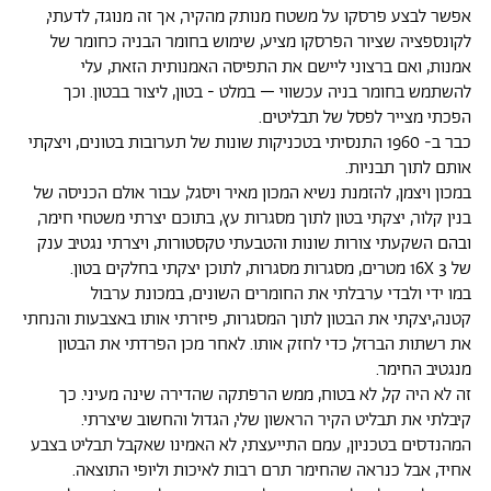
אפשר לבצע פרסקו על משטח מנותק מהקיר, אך זה מנוגד, לדעתי,
לקונספציה שציור הפרסקו מציע, שימוש בחומר הבניה כחומר של
אמנות, ואם ברצוני ליישם את התפיסה האמנותית הזאת, עלי
להשתמש בחומר בניה עכשווי – במלט - בטון, ליצור בבטון. וכך
הפכתי מצייר לפסל של תבליטים.
כבר ב- 1960 התנסיתי בטכניקות שונות של תערובות בטונים, ויצקתי
אותם לתוך תבניות.
במכון ויצמן, להזמנת נשיא המכון מאיר ויסגל, עבור אולם הכניסה של
בנין קלור, יצקתי בטון לתוך מסגרות עץ, בתוכם יצרתי משטחי חימר,
ובהם השקעתי צורות שונות והטבעתי טקסטורות, ויצרתי נגטיב ענק
של 16X 3 מטרים, מסגרות מסגרות, לתוכן יצקתי בחלקים בטון.
במו ידי ולבדי ערבלתי את החומרים השונים, במכונת ערבול
קטנה,יצקתי את הבטון לתוך המסגרות, פיזרתי אותו באצבעות והנחתי
את רשתות הברזל, כדי לחזק אותו. לאחר מכן הפרדתי את הבטון
מנגטיב החימר.
זה לא היה קל, לא בטוח, ממש הרפתקה שהדירה שינה מעיני. כך
קיבלתי את תבליט הקיר הראשון שלי, הגדול והחשוב שיצרתי.
המהנדסים בטכניון, עמם התייעצתי, לא האמינו שאקבל תבליט בצבע
אחיד, אבל כנראה שהחימר תרם רבות לאיכות וליופי התוצאה.