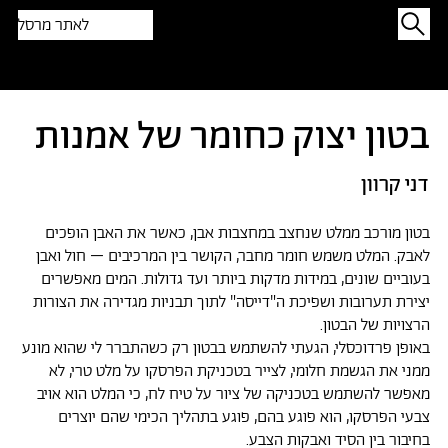
לאתר מרסל
תפתיעו בטקסט אקראי
בטון יצוק כחומר של אמנות
דני קרוון
בטון מורכב ממלט שנחצב במחצבות אבן, כאשר את האבן הופכים
לאבק. המלט משמש חומר מחבר, הקושר בין המרכיבים – חול ואבן
בעוביים שונים, במידות מדקות ביותר ועד גדולות. המים מאפשרים
יצירת תערובות ושפיכת ה"דייסה" לתוך תבניות מגדירה את הצורות
הרצויות של הבטון.
באופן פרדוכסלי, הגעתי להשתמש בבטון רק כשהתברר לי שהוא מונע
ממני את הגשמת חלומי, לצייר בטכניקת הפרסקו על מלט טרי, לא
מאפשר להשתמש בטכניקה של ציור על טיח לח, כי המלט הוא אויב
צבעי הפרסקו, הוא פוגע בהם, פוגע בתהליך הכימי שהם יוצרים
בחיבור בין הסיד ואבקות הצבע.