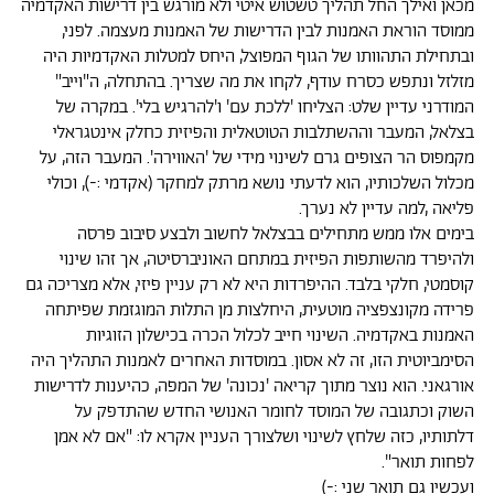
מכאן ואילך החל תהליך טשטוש איטי ולא מורגש בין דרישות האקדמיה
ממוסד הוראת האמנות לבין הדרישות של האמנות מעצמה. לפני,
ובתחילת התהוותו של הגוף המפוצל, היחס למטלות האקדמיות היה
מזלזל ונתפש כסרח עודף, לקחו את מה שצריך. בהתחלה, ה"וייב"
המודרני עדיין שלט: הצליחו 'ללכת עם' ו'להרגיש בלי'. במקרה של
בצלאל, המעבר וההשתלבות הטוטאלית והפיזית כחלק אינטגראלי
מקמפוס הר הצופים גרם לשינוי מידי של 'האווירה'. המעבר הזה, על
מכלול השלכותיו, הוא לדעתי
נושא מרתק למחקר (אקדמי :-), וכולי
פליאה ,למה עדיין לא נערך.
בימים אלו ממש מתחילים בבצלאל לחשוב ולבצע סיבוב פרסה
ולהיפרד מהשותפות הפיזית במתחם האוניברסיטה, אך זהו שינוי
קוסמטי, חלקי בלבד. ההיפרדות היא לא רק עניין פיזי, אלא מצריכה גם
פרידה מקונצפציה מוטעית, היחלצות מן התלות המוגזמת שפיתחה
האמנות באקדמיה. השינוי חייב לכלול הכרה בכישלון הזוגיות
הסימביוטית הזו, זה לא אסון. במוסדות האחרים לאמנות התהליך היה
אורגאני. הוא נוצר מתוך קריאה 'נכונה' של המפה, כהיענות לדרישות
השוק וכתגובה של המוסד לחומר האנושי החדש שהתדפק על
דלתותיו, כזה שלחץ לשינוי ושלצורך העניין אקרא לו: "אם לא אמן
לפחות תואר".
ועכשיו גם תואר שני :-)