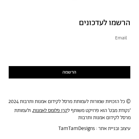
הרשמו לעדכונים
אני מסכימ/ה לקבל דיוור
קראתי ואני מסכימ/ה
למדיניות הפרטיות
הרשמה
© כל הזכויות שמורות לעמותת מרסל לקידום אמנות ותרבות 2024
'נקודת מבט' הוא פרויקט משותף ל
קרן פלומס לאמנות
, ולעמותת
מרסל לקידום אמנות ותרבות
עיצוב ובניית אתר :
TamTamDesigns