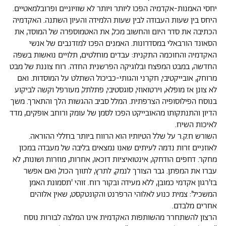
יחסי האמנות-אקדמיה הפכו ליותר ויותר לא שוויוניים ופרובלמאטיים.
היחס בין שעות העבודה לבין
שעות הלמידה והעיון השתנה. האקדמיה
הכתיבה את סדר היום והחשוב מכל, את האטמוספרה של
המוסד, את
הסאונד הורבאלי במסדרונות. האמנים הפכו למזדנבים של אנשי
האקדמיה והחוכמה התקנית: עבדים מוחלטים, תלויים נואשות בשפה
החדשה, במבט המפצח ובלוגיקה הפרשנית החדה. רוח צוננת של מבט
מרוחק, אובייקטיבי, חקרני והגותי-כביכול השתלט על המוסדות. ואם
לא צונן אז מופלא, וירטואוזי, סוגסטיבי, פתלתל, מעורפל וקשה לביקוע
בנוסח הפילוסופיה הצרפתית. המלל סביב ההגשות הלך והתארך. משך
הדיון והתנתקותו מהאובייקט הפכו לסמן של עומק ורוחב אופקים, מדד
לאיכות השיח.
השורש ח.ק.ר על שלל הטיותיו הוא הרווח ביותר בחללי ההוראה.
לאוזניים זרות נדמה לעיתים שאנו נמצאים בליבה של מעבדה במכון
מחקר. דחפים הודחקו, אינטואיציות דוכאו, אחרות, מוזרות ושונות, לא
עברו את המפתן. גבר הצורך לנמק, לתרץ, לתווך הכול, ואם אפשר
בז'רגון אקדמי כמובן, ללא מעידה ובקור רוח. זוהי 'תסמונת האמן
המשכיל': צמית כנוע לאלוהי הרפרנט והקונטקסט, שאין אלוהים
אחרים מלבדם.
הרצון להשתחרר מהשותפות האקדמית אינו המלצה לבורות נוסח