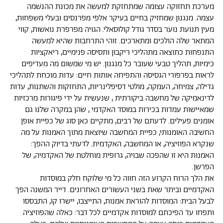
מערכת תחזוקה עצומה שמתחזקת למעשה את מכונת ההנשמה
עצמה. מנגנון שמחזיק בחיים בעיקר אלפי מפרנסים ובעלי משפחות,
מעין תנועת נוער בסדר גודל קולוסאלי. הגויה מפרפרת נואשות, קווי
המתאר שלה הולכים ומתארכים. זוהי התרחבות שהיא למעשה
התנפחות כתוצאה מתהליכי ריקבון ותסיסה פנימיים, ריאקציות
כימיות, תהליך טבעי שעובר כל מנגנון. יש מי שמשום מה מעדיפים
לראות בפרפורי הגסיסה והתפיחה אותות חיים: עדות מוכחת לתהליכי
גדילה, צמיחה, העמקה, מולטי דסיפלינריות, התחזקות והשתנות, עדות
לדינאמיקה של מחשבה ביקורתית , שנעשית על ידי פיגורות מרכזיות
שמאיישות עמדות בכירות במוסד האקדמי , שהן במקרה שלנו גם
אומנים פעילים. לדעתם של רבים, מתקיים כאן סוג של כפיית אופן
החשיבה האומנותי, כפיית המחשבה שיוצאת מתוך האמנות על מה
שנקרא הפוזיציה, או המחשבה, האקדמית. לדעתי בדיוק ההפך:
האמנות היא זו שהפכה שבויה, גרופית מוחלטת של האקדמיה, של
הפרשן.
את הלך הרוח הקרוע הזה חווה כל מי שלוקח חלק במוסדות
האקדמיים וביתר שאת בשני העשורים האחרונים. דייר המשנה הפך
לבעל הבית: המוסדות להוראת אמנות, התייצבו, יישרו קו, התבססו
ותפחו עד הפיכתם למוסדות אקדמיים לכל דבר: כאלה שהפוזיציה