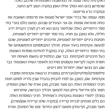
האקדמית כופה עצמה על המחשבות האומנותיות שלהם, כאלה
שהפרשן בהם הוא המלך ואילו האמן במקרה הטוב ליצן החצר,
ובמקרה הרע מריונטה.
מסה עצומה של בכירי אמני ישראל מוצאת את פרנסתה ושואבת את
כוחה מהוראת אמנות. גם אני. הצעירים שבהם, כמעט כולם בוגרי בתי
ספר הייחודיים, כאלה שהלימוד בהם הוא לא רק לצורך הקניית יידע
חלילה, אלא כמובן גם חוויה. בתי ספר יסודיים ייחודיים לאמנויות,
חטיבות ביניים ייחודיות לאמנויות, ותיכונים ייחודיים לאמנויות, שהם
למעשה אקדמיות בזעיר אנפין. תהליך התבססותם והתפשטותם של
בתי הספר הייחודיים האלה, קרה במקביל להפיכת מוסדות האמנות
העל תיכוניים לאקדמיות. כבר שם, התלמידים נחשפו חשיפת יתר
חסרת תקנה לקריאת טקסטים מודרכת ולאופני השיח האומנותי. כבר
שם, הם גיבשו 'שפה ייחודית' וחוו דיונים
פילוסופיים/פוליטיים/חברתיים במסגרת הרצאות אקדמיות ופסבדו
אקדמיות. שם, כמובן, גם למדו להבחין בהבדל שבין גלריה לסתם חנות.
חניכי המוסדות האלה הם מוצר מובהק, מוכן וארוז של השוק המופרט .
חומר גלם אידיאלי צייתן ונוח להמשך תהליך הכבישה, שיתרחש
במהלך לימודי האמנות באקדמיה ה'אמיתית'. חניכי המוסדות האלה
הם כלים מונחים לבניית קריירה (במקרה שלנו קריירת אמן/מורה),
תוצר מובהק, חף מזדון ותואם-'הזמן
החדש': זמנו של הסתגלן. אזרח