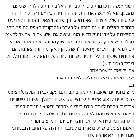
השני, יעשה דרכו מהקפיטריות בחזרה אל בתי הקפה לחידוש מעמדו
כהגמון. הוא לא יעשה את התנועה הזו חזרה בידיים ריקות. ידיו יהיו
עמוסות בשלל אוצרות האקדמיה, תוך שהוא משאיר מאחוריו לא מעט
חומרים טפלים. זו אינה חזרה אל העבר או לנקודת האפס. להיפך: זוהי
התייצבות על אדן זינוק חדש. הזמן עושה את שלו, אם כי אפשר להאיץ
בו, להמריץ אותו, לקצוב את זמנו. מצד שני, ההווה באמת אחר ושונה:
קם לנו אדון, גדול, עריץ ואכזר 'השוק'. הן האקדמיה והן האמנות הם
פיתומים שישובים על
ברכיו. כשרוחו טובה עליו הוא לוקח אותם לטיול
ביריד האמנות :-)
אך על זאת במאמר אחר.
יעקב מישורי, ראש המחלקה לאמנות באבני
נ.ב.
מרצים ומורים שיאבדו את מקום עבודתם עקב קבלת המלצתי/הצעתי
לא צריכים לדאוג. אלפי אנשי היי
-
טק פוטרו במהלך השנים, פיטורים
אכזריים מהיום למחר. רובם בעלי משפחות ובאמצע תנופת בניית
חייהם. את איש מהם לא פגשתי מתבוסס בשלולית שתן ברחבי
התחנה המרכזית אותה אני חוצה יום יום.
המרצים ומורי
האמנות/אמנים שייכים אף הם לשכבה החזקה של החברה ובטוחני
שגם אותם לא אמצא
שם.