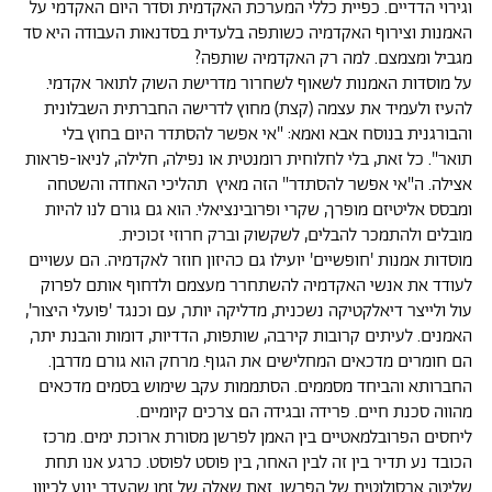
וגירוי הדדיים. כפיית כללי המערכת האקדמית וסדר היום האקדמי על
האמנות
וצירוף האקדמיה כשותפה בלעדית בסדנאות העבודה היא סד
מגביל ומצמצם. למה רק האקדמיה
שותפה?
על מוסדות האמנות לשאוף לשחרור מדרישת השוק לתואר אקדמי.
להעיז ולעמיד את עצמה (קצת) מחוץ לדרישה החברתית השבלונית
והבורגנית בנוסח אבא ואמא: "אי אפשר להסתדר היום בחוץ בלי
תואר". כל זאת, בלי לחלוחית רומנטית או נפילה, חלילה, לניאו-פראות
אצילה. ה"אי אפשר להסתדר" הזה מאיץ תהליכי האחדה והשטחה
ומבסס אליטיזם מופרך, שקרי ופרובינציאלי. הוא גם גורם לנו להיות
מובלים ולהתמכר להבלים, לשקשוק וברק חרוזי זכוכית.
מוסדות אמנות 'חופשיים' יועילו גם כהיזון חוזר לאקדמיה. הם עשויים
לעודד את אנשי האקדמיה להשתחרר מעצמם ולדחוף אותם לפרוק
עול ולייצר דיאלקטיקה נשכנית, מדליקה יותר, עם וכנגד 'פועלי היצור',
האמנים. לעיתים קרובות קירבה, שותפות, הדדיות, דומות והבנת יתר,
הם חומרים מדכאים המחלישים את הגוף. מרחק הוא גורם מדרבן.
החברותא והביחד מסממים. הסתממות עקב שימוש בסמים מדכאים
מהווה סכנת חיים. פרידה ובגידה הם צרכים קיומיים.
ליחסים הפרובלמאטיים בין האמן לפרשן מסורת ארוכת ימים. מרכז
הכובד נע תדיר בין זה לבין האחר, בין פוסט לפוסט. כרגע אנו תחת
שליטה אבסולוטית של הפרשן. זאת שאלה של זמן שהעדר ינוע לכיוון