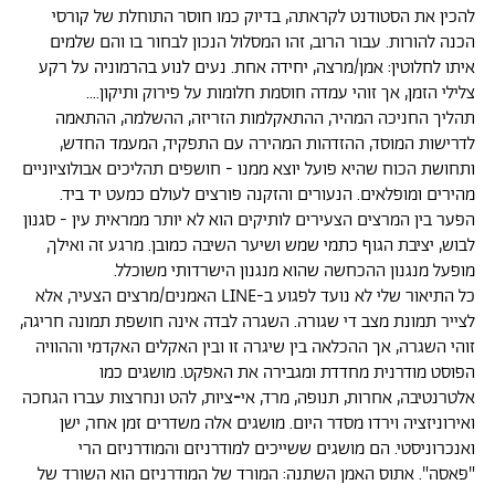
להכין את הסטודנט לקראתה, בדיוק כמו חוסר התוחלת של קורסי
הכנה להורות. עבור הרוב, זהו המסלול הנכון לבחור בו והם שלמים
איתו לחלוטין: אמן/מרצה, יחידה אחת. נעים לנוע בהרמוניה על רקע
צלילי הזמן, אך זוהי עמדה חוסמת חלומות על פירוק ותיקון....
תהליך החניכה המהיר, ההתאקלמות הזריזה, ההשלמה, ההתאמה
לדרישות המוסד, ההזדהות המהירה עם התפקיד, המעמד החדש,
ותחושת הכוח שהיא פועל יוצא ממנו - חושפים תהליכים אבולוציוניים
מהירים ומופלאים. הנעורים והזקנה פורצים לעולם כמעט יד ביד.
הפער בין המרצים הצעירים לותיקים הוא לא יותר ממראית עין - סגנון
לבוש, יציבת הגוף כתמי שמש ושיער השיבה כמובן. מרגע זה ואילך,
מופעל מנגנון ההכחשה שהוא מנגנון הישרדותי משוכלל.
כל התיאור שלי לא נועד לפגוע ב-LINE האמנים/מרצים הצעיר, אלא
לצייר תמונת מצב די שגורה. השגרה לבדה אינה חושפת תמונה חריגה,
זוהי השגרה, אך ההכלאה בין שיגרה זו ובין האקלים האקדמי וההוויה
הפוסט מודרנית מחדדת ומגבירה את האפקט. מושגים כמו
אלטרנטיבה, אחרות, תנופה, מרד, אי
-
ציות, להט ונחרצות עברו הגחכה
ואירוניזציה וירדו מסדר היום. מושגים אלה משדרים זמן אחר, ישן
ואנכרוניסטי. הם מושגים ששייכים למודרניזם והמודרניזם הרי
"פאסה". אתוס האמן השתנה: המורד של המודרניזם הוא השורד של