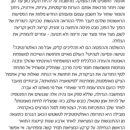
אתמול' חושפים את המצוקה. מחשבות על להיות תקוע כאן עוד 30
שנה ויותר מדכאות אותם. הערות סרקסטיות, ציניות, אירוניה, גיחוך
והומור שחור על חשבון עצמם ומעמדם החדש מלוות את הפסיעות
הראשונות שלהם לעבר חללי ההוראה וההגשות. טכניקה רטורית של
הפוך על הפוך, מבט פנימה והחוצה בו זמנית, קריצה לכאן וקריצה
לשם, מצד אחד ומצד שני, זרימה ולא תנועה - עוזרים להמתיק את
הגלולה.
ההשלמה וההפנמה הם לא תהליכים קלים, אבל מה האלטרנטיבה?
נטישה ונסיעה לטהיטי? העולם מאיים ותחושת השייכות למשפחת
האמנות והעזרה הכלכלית לתא המשפחתי האינטימי שהולך וניבנה
מנחמות ומשמשות חומר סיכה מרכך, שמחליק ומשחיל אל מתחת
לסף התודעה את הביקורת, את תחושת אי הנחת. שאלות שרק אתמול
הציקו מאופסנות, ממתינות 'לסיטואציה המתאימה', ובינתיים מועבר
לפיד הזעם והתרעומת לדור שאחרי. אצל מי מאתנו לא עברה
המחשבה הגדולה, שללא ספק אנו נהיה אלה שנגשים את הפנטסיה
של להיות אמן טוטאלי, כובש עולם, כזה שמצליח לחיות מאמנותו?
לאחר שלב התפכחות מהיר, הצטרפות לסגל המרצים באקדמיה
מובילה היא התרופה האולטימטיבית לטשטוש הכאב הנגרם כתוצאה
מן ההתנגשות עם המציאות. לאחר ארבע שנות קייטנת התואר
הראשון הנחיתה על קרקע המציאות תמיד קשה ומפתיעה. אי אפשר