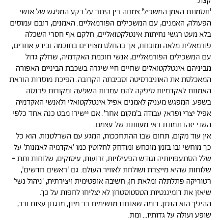
קצת.
'תסמונת האמן המשכיל' צמחה בין היתר על רקע המפגש של אנשי
הפעולה, האמנים, עם המשכילים הפורמאליים. האמנים, רובם עמוסים
בלא מעט רגשי נחיתות אינטלקטואליים, חלקם אף חסרי השכלה
פורמאלית מלאה ומוכחת, אך בהחלט מצוידים בחוכמה ובידע אחרים,
עם המשכילים הפורמאליים, אנשי חוכמת האקדמיה, שחלק גדול
מביניהם אינטלקטואלים שחיים חיי שיגרה בשכבת הביניים האפורה
המאכלסת את האוניברסיטה וסביבתה הקרובה. הפיכת מוסדות הוראת
האמנות לאקדמיות סיפקה להם עמדות השפעה ומקורות פרנסה
בשפע. המפגש מעניק לאמנים אפיל אינטלקטואלי ולאנשי האקדמיה
אפיל יצרי ופראי, עבודה ב'מקום אחר'. אם יישירו מבט כנה אחד כלפי
השני יזהו תמונת ראי מעוותת של עצמם.
אין עוד מקום, תחום שבו ההתחככות, המגע עם השרלטנות, הוא כל
כך מוחשי ובו בזמן מוכחש ומודחק לחלוטין כמו 'אקדמיה לאמנות' על
שלל הסתעפויותיה וגודש הפעילויות, זרועות, עיסוקים, שלוחות ותת
-
שלוחות שהיא מייצרת ושולחת לאוויר העולם. גם 'ראשים חדשים',
רטוריקה פתלתלה ומלאת חן, חשיבה אופטימית ויצירתית, 'ניהול נשי'
שיאזן את דומיננטיות הטסטוסטרון לא יצליחו לחפות על כך.
ההיפך הוא הנכון: דומה שאנחנו מנשימים בר מינן, מנגנון עצום ורב,
שופע ועולה על גדותיו... ומת.