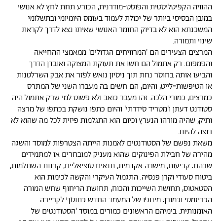
ההוויה הקפיטליסטית והפוסט-מודרנית, הכורע תחת לחץ לא אנושי
במובן הבסיסי ביותר של יכולת לעמוד בעומס היומיומי ובתשלומי
המשכנתא הוא לא בדיוק החומר
האנושי שאיתו נצא לדרך לקראת
שינוי ותמורה.
המרצים הצעירים הם 'המרוויחים הגדולים' ממאמצי ההחייאה
והפמפום. רק אתמול הם חשו את תעוקת המצוקה ואובדן הדרך
והביעו אותה בחוסר נחת תוך ניסיון נואש לפזר את אבק השרלטנות
או הטיפשות
-
לייט, והיום, הם חשים בה מעברו השני של המתרס
כמרצים, כמורי הלכה. זהו מעבר כואב ולא פשוט למי שרק אתמול היה
סטודנט דעתן ו'מטריד סידרתי' והיום כתפו נושקת בכתפו של מרצה
ותיק, שהיה מורהו הנערץ וכיום הוא התגלמות פיזית לכל מה שהוא לא
רוצה להיות.
משאת נפשם של הסטודנטים לאמנות הייתה הצטרפות למוסד והשגה
מהירה של חבילת הפינוקים שהוא מעניק למובחרים או למתמידים
שבהם: קביעות, מישרה אקדמית, תנאים סוציאליים, קרנות השתלמות,
ביטוח סעודי וקרן פנסיה. התגמול העיקרי והקשה לכימות הוא
הסטאטוס, תחושת השייכות והכוח, תחושת הריחוף שחש המורה
הכריזמטי וכמובן: מינופו של המעמד החדש כתוסף לקריירה
האומנותית. בימיהם הראשונים כמורים במוסד 'הסטודנטים של