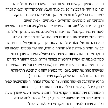
מירוק המצפון. רק
איום ממשי ותחושת 'הגיעו מים עד נפש' יכולה
לגרום ליחיד או לקבוצה לפעול כנגד הטבע 'ההסתדרותי'
ולצאת למרד
לשבור את הכלים, לתבוע שינוי - אך תהליכי הכבישה, ההדחקה
ותכתיבי השוק מונעים
ומרחיקים - בינתיים! - את האיום.
לכן, כל דיבור על "מוסדות ההופכים את הרפלקסיה והביקורת העצמית
ליסוד מתמיד בקיומם" הם דיבורים מלהיבים, משעשעים, אך חלולים.
בייחוד למי שמכיר את המוסדות ואת התנהלותם מבפנים. פעולה
כזאת נגד או מול מוסד יכולה להיעשות אך ורק מבחוץ על ידי יחיד או
קבוצה חזקה מאורגנת ולא תמימה. אחרת, היא עוד פטפוט, תוצאה של
מחקר אקדמי. התעמתות אמיתית עם השאלה האם יש צורך בבתי
ספר לאמנות לא יכולה להיעשות במוסד אקדמי מבלי להפוך לעוד יום
עיון מתיש ואחר-כך לקובץ
מאמרים (אם כי אינני פוסל את האפשרות
שמישהו מהמשתתפים ביום עיון בנושא ייקח את המצע התיאורטי
ויתרגם אותו לשפת הפעולה, לאקט אמיתי בשטח :-).
מרגע שהתקבל האישור מהמועצה להשכלה גבוהה והאקדמיזציה יצאה
לדרך, קיבלו על עצמם חללי הסדנאות ואתרי סיעור המוחות
האמנותיים את המבנה האקדמי כולו. דוגמא: שיעור מעשי שארך שעה
תמימה קוצר מיידית לשעה אקדמית, 54 דק'. שאלה: למה עבודה
בסדנה אמורה להימדד בזמן אקדמי? היטפלות לזוטות?