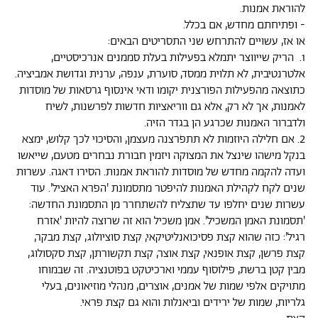
להוראת אמנות.
- ופתיחתם מחדש, אם בכלל.
או אז, עשויים להתרחש שני התסריטים הבאים:
1. הריק שייווצר יתמלא בפעילות בעלת סממנים אנרכיסטיים,
אלטרנטיבית, לא תלוית ממסד, סוערת, ענפה, ערנית וגדושת אמביציה.
כתוצאה מהפעילות הפורצנית יקומו ודאי אינסוף גרסאות של מוסדות
לאמנות, אך לא רק, אלא גם ווריאציות חדשות לפרשנות, לשיח
ולדברור האמנות שכרגע הן בגדר הזיה.
2. אם חלילה היוזמות לא תתפרצנה מעצמן, והסיכוי לכך קלוש, ימצא
בנקל מישהו שינצל את המצוקה ויזמין חבורת נבחרים מטעם, שייאשו
ועדה להקמה מחדש של מוסדות להוראת אמנות. הסירו דאגה. עשרות
שנים לקח לקהילת האמנות להיפטר מתסמונת 'הפרא האציל'. עוד
עשרות שנים יחלפו עד שתצליח להשתחרר מן התסמונת החדשה:
'תסמונת האמן המשכיל'. אמן משכיל הוא זה שרוצה להיות 'אזרח
רגיל': כזה שהוא קצת פסיכואנליטיקאי, קצת סוציולוג, קצת מבקר,
קצת פרשן, קצת אופנאי, קצת אוצר, קצת תקשורתן, קצת סקסולוג,
מבין קטן ברשת, פילוסוף עממי וארכיטקט בפוטנציה. זה שבמוחו
מתויקים אלפי שמות של אמנים, אוצרים, מנהלי מוזיאונים, בעלי
גלריות, שמות של ירידים וביאנלות והוא גם קצת פראי.