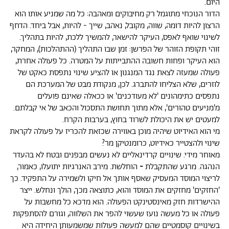
היום.
הדור הנוכחי מתוגמל רק מחיבוקים ומאהבה: כל מה שמניע אותו הוא
הרצון להיות דומה, שווה, מקובל, נאהב, שייך - להיות, אבל ביחד. הדחף
לשינוי שואף לאפס, העיקר להישאר, להמשיך ללכת, להיות בתהליך.
זוהי תקופת הזוהר של הפרשן: זמן שבו התהליך (ההתהלכות), המחקר,
הוא העיקר ופחות חשובה ההתבייתות על המטרה. כל פעולה אחרת,
פעולה שמעזה לצאת נגד המנגנון או להציע שינוי נתפסת כאקט של
לוזרים, שלא הצליחו להתברג. לכן, מנקודת מבט של המערכת הם
נתפסים כתימהונים 'לא מעודכנים' או ככאלה שאינם פועלים
מ'מניעים טהורים', אלא מתוך תחושת התסכול והכאב של אי קבלתם.
למעטים יש את היכולת לשרוד בחוץ, בערבות הקרח.
מי הוא האידיוט שיהיה מוכן באווירה שכזאת להכריז על פעולה לקראת
שינוי ולהצטייר כאידיוט, כרומנטיקן מר?
מאוחר מידי. שינויים קרדינאליים לא נעשים מבפנים ובטח לא בהעדר
הנהגה. מרגע שהתקבלת
-
הוחלשת. מירב האנרגיות יתועלו, כאמור,
לריצוי המוסד המעסיק שאסף אותך אל חיקו ולשמירה על
התפקיד. כך
'החזקים' מחזקים את המוסד והוא, כתוצאה מכך, הולך ונחלש. ייצר
ההישרדות חזק
מאינסטינקט הפעולה. הוא מדכא כל מחשבות על
פעולה או כל מעשה נועז שעשוי להפר את השלווה,
וגורם להסתפקות
בשינויים קוסמטיים שהם למעשה פעולות שמשמעותן היחידה היא