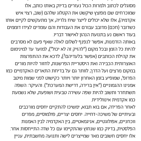
מסוגלים לכתוב ולמרות הכול נעזרים בדיוק באותו כותב, אלו
שמוכרחים שם מפוצץ שיקשט את הקטלוג שלהם (שוב, רצוי איש
אקדמיה), אלו שלא יכולים לייצר שיח גלריה, אך מתעקשים לקיים אותו
כשדובר (חכם) מדובב עבורם את העבודות והם עומדים לצידו דוממים
בעוד ראשם נע בתנועת הנהון לאישור דבריו.
באותה הזדמנות, אפשר לנפנף לשלום לאלה שאף פעם לא מסרבים
להיות כל הזמן ובכל מקום ("להזיק זה לא יכול"), למזער עד למינימום
את קהילת הכותבים (אפשר בלעדיהם?), לדכא את ההתפרצות
האוצרותית הכבירה ואת היסטריית הפרשנות, לחזור להיות מורים
במקום מרצים ועל הדרך, לוותר גם על בדיחת התארים האקדמיים כמו
הפרופ', שמופיע בזמן האחרון יותר ויותר כקישוט לפני שמות מיטב
אמנינו ההגמוניים ("אין ברירה, דרישת המערכת"). והעיקר: השפה
תשתחרר ותשוב להיות שפה עשירה טבעית ושופעת, שלא נשמעת
כמו אקדמית אינוולידית.
לאחר הפרידה, אם בוא תבוא, ימשיכו להתקיים יחסים מורכבים
ובעיתיים של משיכה-דחייה. יחסים
יצריים, פולמוסיים, מפרים
ווכחניים, אפולוגטיים, אניגמאטיים, בין האקדמיה לבין האמנות
הפלסטית,
בדיוק כמו שנחוץ שהתקיימו עם כל שדה התייחסות אחר.
אלו יחסים חשובים מאד שמייצרים לישה
ותנועה מחשבתית, עניין