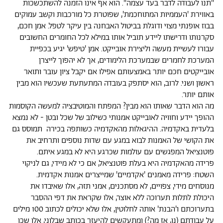
"תנו לעבודה לדבר בעד עצמה". הוא אף אינו הזמנה להשתכשכות
באווירת 'העממיות המתוחכמת', שפוטרת כל מורכבות וקשב עמוקים
בבוז אופנתי מצוי ודוגלת בביטול האבחנה בין עיקר לטפל. אמן חכם,
סקרנותו ודרישתו ליידע תוביל אותו במילא לכל החומרים החשובים
עבורו לעשיית מעשה וליצירת אובייקט. אמן 'טיפש' יגיע בכפיית
המערכת לחמרים שבמערכת הלימודים, אך לא יהפוך לייצרן
אובייקטים חכם יותר באמצעותם אפילו אם יקבל ציון עובר ותואר
ראשון ושני. לרוב, הוא יסתפק בעובדה המתעתעת שעכשיו הוא מבין
אותם יותר.
מה הוא הדבר שאותו הוא מבין? המפתח והמוטיבציה למעשה הקוסמות
ההופך יידע וחוויה לאובייקט אמנותי כשילוב של שכל ובטן - לא נמצא
בלעדית באקדמיה. ההיגאלות מהאקדמיה כשותפה בכירה
תמוסס גם
את הקושי של האמנות לבוא במגע עם שדות נוספים ותרחיב את
פוטנציאל המפגשים עם עולמות שכרגע היא לא במגע איתם.
פרידה מהאקדמיה היא בעלת פוטנציאל, אם כי לא מיידי, גם לניקוי
השטח: פרידה מאמנים 'אקדמיים' שמייצרים אמנות אקדמית.
מנוסחים מידי, צפויים, לא מסתכנים, אמני תזה, אלו שאיבדו את
היכולת לתלות תערוכה ללא אוצר, אלו שקראת את דפי ההסבר
בתערוכתם ו'הבנת' אותה לחלוטין, אלו שלא יכולים לכתוב 100 מילים
על עבודתם (נו, אז מה?) ומתעקשים להיעזר בכותב שבלוני, אלו שכן