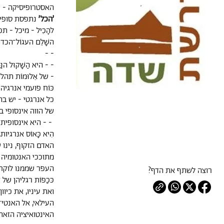
האסטרופיסיקה - של
׳הכל׳
נתפסת סופיות 
להָכִיל - מיכל - תכ
השָׁלֵם העגוֹל־הכדו
- -
- - היא הַשָׁקוּל הנַּ
- של אֵלוּמוֹת תהל
כּוֹח פועמי אנרגיה
כל אנרגטי - יש בה ה
של הווה אינסופי ב
- - היא אינסופית 
הִיא כָּאוֹס אנרגי
האדם הזקוף, נינו 
מתוככי האנטומיה של
העפר שממנו לוקח, ל
רוצה לשתף את הדף?
כּכַפּוֹת רגליהן של
ואת עיניו, את כיוון
העילאי, אל האנטי־א
האינטואיציה הזאת 