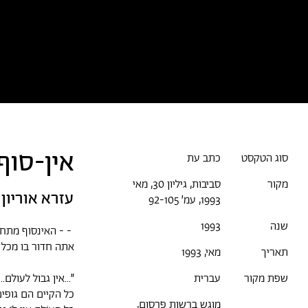
כל הטקסטים
אמניות/ים
א
אין-סוף
סוג הטקסט
כתב עת
מקור
סביבות, גיליון 30, מאי
עזרא אוריון
1993, עמ׳ 92-105
שנה
1993
- - האינסוף מתחיל מ
אתה חדור בו מכל 
תאריך
מאי, 1993
״...אין גבול לעולם...
שפת מקור
עברית
כל הקיים הם גופים 
מוגש ברשות פרסום,