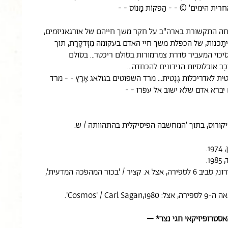
ית הימים׳ © - - הַפקוֹת מָנוֹס - -
בר 92' דיווחה התקשורת בארה"ב על חקר משך חייהם של אורגאניזמים,
וי, הִיתָכנות, של הכפלת משך חיי האדם בעקומה מִזְדקֶרֶת, תוך
 סיכוי המעביר סדרת צמרמורות בסולם ריכטר... בסולם
וֹכָב אוכלוסיות הנידונים להכחדה...
ית לאדריכלות גֶנֶטית... מרד השפוטים בגולאג אֶרֶץ - - מרד
 יברא אדם שלא ישוב אל עפרו - -
אפיקורוס, בתוך ׳המחשבה הפיסיקלית בהתהוותה / ש.
[4] פילון האלכסנדרוני, סביב 6 לספירה, אצל א. קציר / 'בכור המהפכה המדעית',
סטרופיזיקאי חגי נצר* –