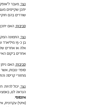
נצר:
מעבר ל׳אופק׳ ז
יתכן שקיימים מעבר
שוררים בהם חוקים
סביבות:
האם יתכן 
נצר:
התמונה המקוב
בן כ-15 מיל
אלה או אחרים שלו,
אחרים ביקום האינס
סביבות:
האם ניתן ל
סופר-נובות, אשר ה
מחזורי קריסה והת
נצר:
יכול להיות. ח
הנראה לנו, באמצע
אינסופי
.
(איטי) עקרונית, א