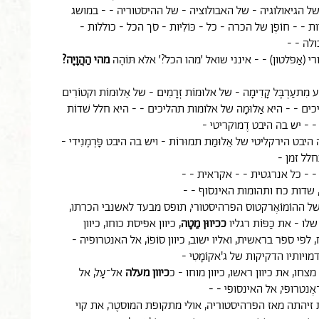
 הגיאולוגיה - של האבולוציה - של ההיסטוריה - - במושג
- - חוֹפֶן של הכרה - כל - כּוֹלִיות - סך הכל - כוללות -
ולה - -
רי (אַפּלטון) - - אינני שואל ׳מהו הכל?׳ אלא תּוֹהֶה
מהי הַהֲוָיָה?
ע מִתעַרְבֶּל קָדִימָה - של אלוּמוֹת זְרָמִים - של אֵלוּמוֹת וקטוֹרִים
יכים - - היא אַלוּמָה של אלומות תהליכים - - היא חלל שׁדוֹת
 - - יש בה היבט דֶמוקריטי -
יבט הירקליטי של אֵלוּמַת תמוּרוֹת - ויש בה היבט פָּרְמֶנִידי -
חלל זמן -
- - כל אנרגטית - - אקראית - -
ות, שדות כח ותהומות האינסוף - -
של ההוֹמוֹאֶרקטוס הפרהיסטורי, תופס מבעד לאשנבי הכרתו,
ו - את כַּפּוֹת רגליו
ככיווּן מַטָה
, כיוון אפיסת כוחו, כיוון
פי ספר בראשית, ואליו ישוב, כיוון סוֹפוֹ, אל האנטרופיה -
 דמויותיו הדקיקות של ג'אקוֹמָטִי -
 מצחו, את כיוון ראשו, כיוון מוחו - כ
כיוון מעלה
אל־עָל, אל
ֶנטרופי, אל האינסופי - -
זיהתה מאז הפרהיסטוריה, אולי מתקופת המוסטֶר, את קוי