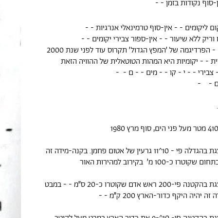
-סוף נקודות בזמן - -
ם ליקומים - - אין-סוף טרמינאלי אנרגיות - -
ריק ללא שיעור - - אין-ספור צבירי יקומים - -
 הפרדיגמה של ׳המפץ הגדול׳ תקרוס עוד לפני שנת 2000
ת - - יקומיות היא המהות הטוטאלית של ההוויה הזאת
 צבירי - - י - קו - - מים - - ם - -
 - -
הנקודה הזאת מייצגת בהגדלה פי - 10^11 גרעין של אטום פחמן. בקנה-מידה זה
כ-100 מ׳ בקירוב למהירות האור
הנקודה הזאת מייצגת בהקטנה פי-200 ראש אדם שקוטרו כ-20 ס״מ - - במבט
יהיה היקף כדור-הארץ 200 ק״מ - -