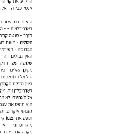
הרקיע, את קוי הרְכ
אנטי-כבידה - אל ה
היא ניכרת היטב ב
באדריכלויות - - ה
חוֹרֶב - סנטה קתרינה 
הימליה
- מאות רוג
הברונזה - הפירמידו
האין־גבוּלִים - הר ה
שלושה־עשר הרקיעים 
מִשְׁכָּן האֵלִים - כיוו
טִיל אֶלִיָּהוּ (מלכים ב, ב, 
כִּיוון נסיקת הקָתֶדְר
כּאַדְרִיכָל־גַנִים,
אל ה'גהינם' לא ממר
הוא תופס את עצמו 
געגוּעֵי אִיקָרוֹס, ת
תופס את עצמוֹ קִי
מיקרוכרוני - - אי־שם
מִקְרֶה אֶחד יקרה