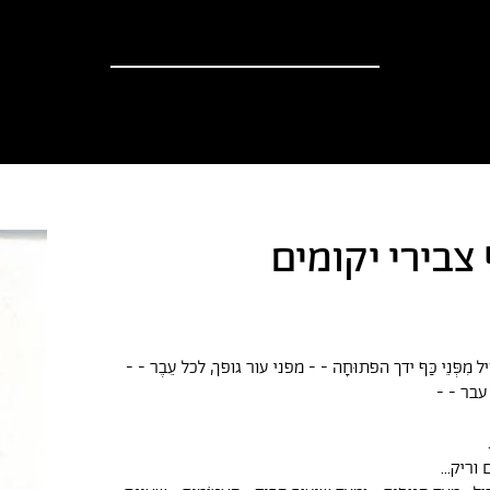
וספים
אודות
?יש לך הצעה
חדשות
 צבירי יקומים
ִפְּנֵי כַּף ידך הפתוּחָה - - מפני עור גופך, לכל עֵבֶר - -
עבר - -
וריק...