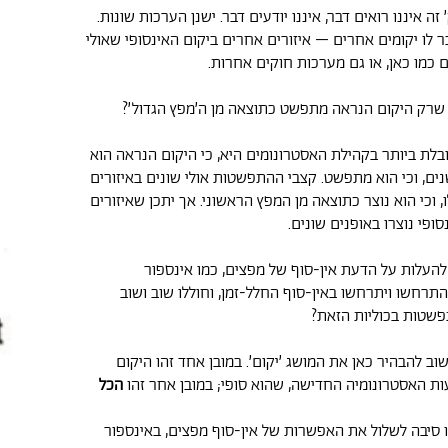
ה איננו רואים דבר, איננו יודעים דבר. ישנן הערכות שונות.
 לו יקומים אחרים – איזורים אחרים ביקום האינסופי שאולי
 כמו כאן, או גם מערכות חוקים אחרות.
שרק היקום הנראה מתפשט כתוצאה מן ה׳מפץ הגדול׳?
לת ביותר בקהילת האסטרונומים היא, כי היקום הנראה הוא
יארד שנים, וכי הוא מתפשט. קצבי ההתפשטות אולי שונים באיזורים
 וכי הוא נוצר כתוצאה מן המפץ הראשוני. אך יתכן שאיזורים
ופי נוצרו באופנים שונים.
העלות על הדעת אין-סוף של מפצים, כמו אינספור
תרחשו ויתרחשו באין-סוף החלל-זמן, וחוללו שוב ושוב
פשטות בכוליות הזאת?
שוב להבהיר כאן את המושג ׳יקום׳. במובן אחד זהו היקום
ות האסטרונומיה החדישה, שהוא סופי; במובן אחר זהו
הכל
יו סיבה לשלול את האפשרות של אין-סוף מפצים, באינספור