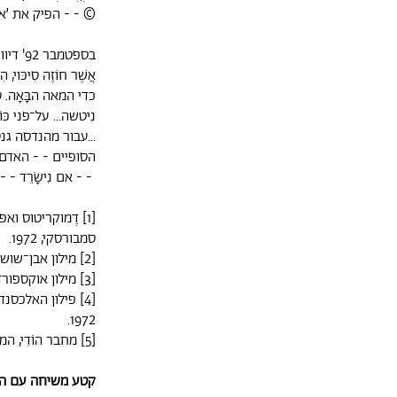
© - - הפיק את ׳אחר
בספטמ
אֲשֶׁר חוֹזֶה סִיכּ
כדי המאה הבָּאָה.
נִיטשה... על־פני כּ
...עבור מהנדסה גנט
הסופיים - - האדם
- - אם נִישָׂרֵד - -
[1] דֶמוקריטוס ו
סמבורסקי, 1972.
[2] מילון אבן־שושן, 1974.
[3] מילון אוקספורד, 1985.
1972.
[5] מחבר הוֹדִי, המאה ה-9 לספירה, אצל: 1980,Cosmos' / Carl Sagan'.
קטע משיחה עם הא