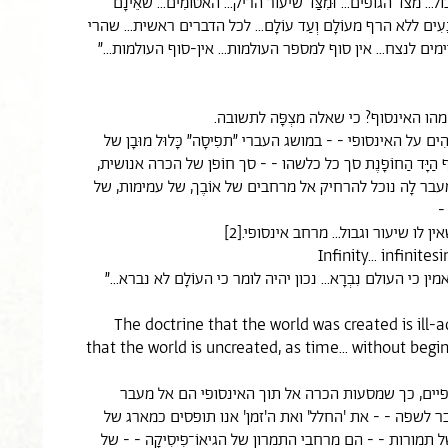
גבול... מצד הגופים... וּמִצַּד שיעור הריק... האטוֹמִים... שאֵינָם
. נָעִים ללא הרף מעוֹלָם וְעַד עוֹלָם... לכל הדברים ראשית... שהרי
ים לנצח... אין סוף למספר העולמות... אין-סוף העולמות...״
מהו האינסוף? כי שאלה מצְפָּה לתשובה.
וֹהִים על האינסופי - - במושג העברי ״תפִיסָה״ כָּלוּל מוּבָן של
הַיָּד הַחוֹפָנֶת סך כל כלשהו - - סך חוֹפן של הכרה אנושית,
 מעבר לָה נוכל להרחיק אל מרחבים של אוֹבֶך, של עמימות, של
-
אין לו שיעור וגבול... מרחב אינסופי.[2]
ין כי העולם נִבְרָא... נכון יהיה לומר כי העוֹלָם לא נברא...״
"...The doctrine that the world was created is ill-
that the world is uncreated, as time... without begin
ופיים, כך שמסעות הכרה אל תוך האינסופי הם אל מעבר
ר לשפה - - את 'החלל' ואת ה'זמן' אנו תופסים כמארג של
 תמורות - - הם מרחבי התמרון של הגיאוֹ־פִיסִיקָה - - של