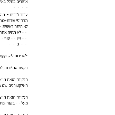
איזורים בחלל, באין
- - - -
עבור לרבים - מיקו
תרחיפי שדות-כוח ו
לא היתה ראשית - -
- - לא תהיה אחרי
- - אין - - סוף - -
- - ם - - ם
*׳סביבות׳ 26, 1991.
בקעת אנפורנה, 4100 מטר מעל פני הים, סוף מרץ 1980
האלקטורנים שלו בתחום שקוטרו 
מעל - - בקנה-מידה זה 