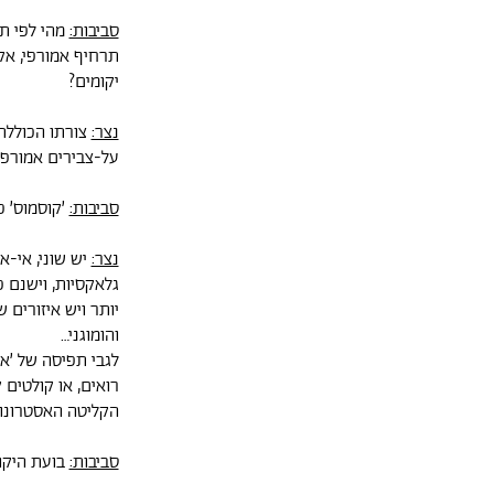
סביבות:
מהי לפי ת
תרחיף אמורפי, אק
יקומים?
נצר:
צורתו הכוללת,
על-צבירים אמורפי
סביבות:
׳קוסמוס׳ 
נצר:
יש שוני, אי-א
גלאקסיות, וישנם כ
יותר ויש איזורים 
והומוגני…
לגבי תפיסה של ׳אי
הקליטה האסטרונומי
סביבות:
בועת היקו