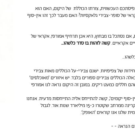
פיסתכם העכשווית, צורתו הכוללת של היקום, האם הוא
ראי של סופר-צבירי גלאקסיות? האם מעבר לכך זהו אין-סוף
 אם נסתכל בו מבחוץ, היא אכן תרחיף אמורפי, אקראי של
ים אקראיים.
קשה לזהות בו סדר כלשהו…
כלשהו…
חידות של צפיפויות. ישנם צבירי-על הכוללים מאות צבירי
אלה הכוללים צבירים ספורים בלבד. יש איזורים ׳מאוכלסים׳
שהם חללים כמעט ריקים. במובן זה היקום נראה לנו אמורפי
ן-סוף יקומים׳, קשה להתייחס אליה התייחסות מדעית. אנחנו
רואים, או קולטים קרינה ממרחב שקוטרו כ-15 מיליארד שנות אור. לגבול
ת שלנו אנו קוראים ׳האופק׳.
ם הנראה - -