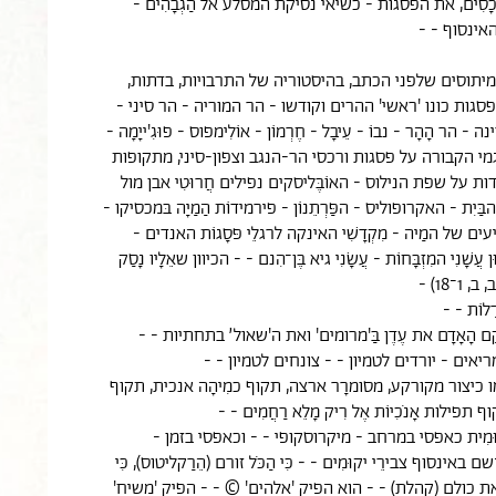
ָסִים, את הפסגות - כשיאי נסיקת המסלע אל הַגְבָהִים -
אינסוף - -
מיתוסים שלפני הכתב, בהיסטוריה של התרבויות, בדתות,
פסגות כונו 'ראשי' ההרים וקודשו - הר המוריה - הר סיני -
- הר הָהָר - נבוֹ - עֵיבָל - חֶרְמוֹן - אוֹלִימפוס - פוּגִ'ייָמָה -
מי הקבורה על פסגות ורכסי הר-הנגב וצפון-סיני, מתקופות
ת על שפת הנילוס - האוֹבֶּליסקים נפילים חֲרוּטִי אבן מול
בַּיִת - האקרופוליס - הפַּרְתֵנוֹן - פירמידוֹת הַמַיָה בּמכסיקו -
של המַיה - מִקְדָשִׁי האינקה לרגלֵי פּסָגוֹת האנדים -
ּן עֲשָׁנִי המִזְבָּחוֹת - עֲשָׂנִי גיא בֶּן־הִנם - - הכיוון שאֵלָיו נָסַק
1־18) -
ָלוֹת - -
 מִיקָם הָאָדָם את עֶדֶן בַּ'מרומים' ואת ה'שאול׳ בתחתיות - -
יאים - יורדים לטמיון - - צונחים לטמיון - -
כיצור מקורקע, מסומרָר ארצה, תקוף כמִיהָה אנכית, תקוף
קוף תפילות אָנֹכִיוֹת אֶל רִיק מָלֵא רַחֲמִים - -
וּמִית כאפסי במרחב - מיקרוסקופי - - וכאפסי בזמן -
 באינסוף צבירֵי יקוּמִים - - כִּי הַכֹּל זורם (הֵרַקליטוס), כִּי
 את כולם (קהלת) - - הוא הפיק 'אלהים' © - - הפיק 'משיח'