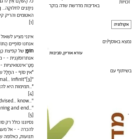
כּל הָעוֹלָם אֵין לוֹ 
זכויות
באדיבות מדרשת שדה בוקר
נִיתָנִים לחלוּקָה..
האטומים והריק קיימ
[1]
אקולוגיה
אינני מציע לשאול 
נמצא באוסף/ים
אנחנוּ סוֹפְיים הַתּ
חוֹפֶן
של קפיצת כַּף 
עזרא אוריון, סביבות
אנתרופוֹגֶנִית - -
מֶטַ־אינטואיציות - 
בשיתוף עם
״אין סוֹף - החָלָל ש
"Infinity... infinitesimal... infinit"[3]
״...תמימות היא להאמ
[4]
advised... know
ning and end..."
[5]
נסיוננו כולל רק ס
להכרה - - אל מעב
תנועות, כאלומה של