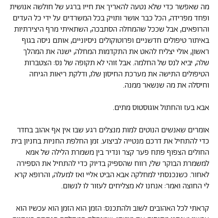
מה שאפשר כדי שלא נטעה להאריך את חייו ברגע של חולשה אנושית
ופחד מפרידה, הכל כבר אושר ותויק בכל המשרדים על ידי כל העדים
והרופאים, אבל שככל שהמחלה הסתבכה, השתאיתי מרף היצירתיות
באיתור טיפולים חדשניים ופרוטוקולים ניסיוניים, אותם ניסה בגוף
ראשון, אולי יצליח להאט את התקדמות המחלה, ישנה את המהלך
שלה, יביא לנס של החלמה. אבל זוהי לא תקופה של נס: הצטברות
הטיפולים התישה את מערכת החיסון שלו, ודלקת ריאות הגיחה
וחיסלה את מה שנשאר ממנה.
אבא בעז והחתול אוגוסטוס מתים.
אומרים שאנשים הנוטים למות מנצלים רגע שבו אין אף אהוב בחדר
כדי להתחיל את דרכם מנטייה לביצוע. זמן החלפת החניות בחניון בית
החולים הצפוף פתח פער קצר ונדיר בין משמרת הלילה של אמא
למשמרת הבוקר שלי, רווח שהספיק בדיוק כדי להתחיל את הספירה
לאחור. כשנכנסתי למחלקה אבא הביט אליי ואז למעלה, והרופא קרא
לי החוצה ואמר: אנחנו לא מצליחים לעזור לו לנשום.
קראתי לכל האהובים לשוב ולהתכנס: הזמן הוא הזמן הוא עכשיו הוא