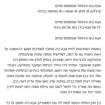
אבא בעז והחתול אוגוסטוס מתים.
וביניהם 16 ימים, 16 שעות ו-16 נשימות כבדות.
אבא בעז והחתול אוגוסטוס מתים.
ידו של אבא בידי, כפו של אוג בכפי.
אבא בעז והחתול אוגוסטוס מתים.
בשעות האחרונות לחייו אבא היה מחובר למסיכות חמצן: הראשונה על
האף, השניה גם על הפה, לשלישית נוספה שקית שהתנפחה
והתרוקנה והרביעית היתה ממוכנת, בנסיון לחלץ את הפחמן הדו
חמצני שהצטבר. עמדתי לידו בחדר הטיפול המוגבר במחלקה, ניגבתי
את המצח שלו ונישקתי את ראשו, הסתכלתי בעינים הכחולות-אפורות
שלו. היה בהן מבט שאין לטעות בו. למעלה, והחוצה. אני אוהבת אותך,
אמרתי. רצית למות בבית, במיטה שלך, ואם אתה עדיין רוצה בכך,
נעשה מה שצריך כדי לחזור לשם. אם עייפת ואתה רוצה לצאת לדרך,
אתה יכול. אני משחררת אותך.
בין חוק החולה הנוטה למות לדו נוט רססוטייט, אבא היה חתום על כל