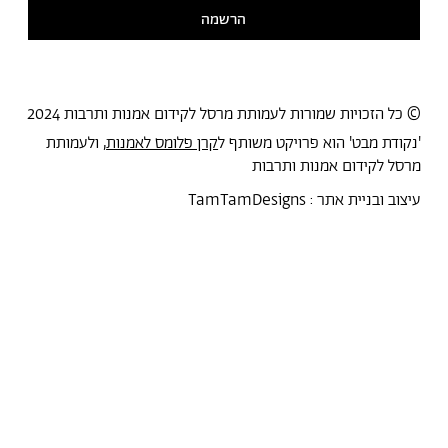
הרשמה
© כל הזכויות שמורות לעמותת מרסל לקידום אמנות ותרבות 2024
'נקודת מבט' הוא פרויקט משותף ל
קרן פלומס לאמנות
, ולעמותת
מרסל לקידום אמנות ותרבות
עיצוב ובניית אתר :
TamTamDesigns
מרסל
נקודת מבט
אירועים
כל הטקסטים
סיורים
אמניות/ים
תכנית התמחות
אוספים
אודות מרסל
אודות
חנות תרבות
?יש לך הצעה
תקנון החנות
חדשות