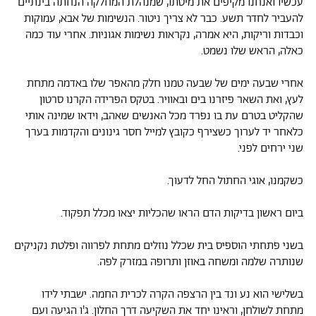
עכשיו ואנחנו מקיפים את מיטתו, שמנהלת המחלקה הנחתה בינתיים
להעביר לחדר תשע. כבר לא צריך ניטור. הנשימות של אבא, עמוקות
וכבדות וריקות, היא אמרה, נקראות נשימות אגוניות. אחרי עוד כמה
כאלה, הראש שלו נשמט.
אחרי שבעה ימים של שבעה טמנו חלק מהאפר שלו באדמה מתחת
לעץ, ואת השאר פיזרנו בים ובאוויר. בטקס הפרידה הקרנו סרטון
שהקליט בטרם עת בו נפרד מכל האנשים שאהב, וידאו שמינה אותי
כלאחר יד לערוך כשצירף כקובץ למייל חסר גינונים והקדמות בערך
שני ירחים לפני.
כשקמנו, אוגי החתול החל לדעוך.
ביום ראשון בדיקות הדם הראו שהכליות יצאו מכלל תפקוד.
בשני פתחתי הוספיס בית שכלל נוזלים מתחת לפרווה ופלטת נקניקים
שנותרה שלמה ומשחה באוזן ותרופה במזרק לפה.
בשלישי הוא נע ונד בין הרצפה הקרה לכרית החמה. ישבתי לידו
מתחת לשולחן, וראינו יחד את השקיעה דרך החלון. ג'ו הגיעה ועם