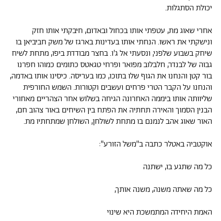
יכולת הסתגלות.
אחרי שאוג מת, עטפתי אותו בכחול ובאדום, חיבקתי אותו חזק
ונישקתי את ראשו. הנחתי אותו בעדינות בארגז של משק חביביאן בו
שיחק בשבוע שלפני, ונסעתי אל ג'ו. בחצר מבודדת ביפו, מתחת לשיח
גבוה של לבנדר, חלבלוב מפואר ופרחי טגאטס כתומים כמוהו חפרנו
בור קטן והנחנו את הגוף שלו בתוכו, כמו בעריסה. כיסינו אותו באדמה,
והנחנו על הקבר הטרי פרחים ועשבים וקטורות. השמש החורפית
שליוותה אותו ביממה האחרונה הגיחה בשלוש אחר הצהריים מאחורי
הבנין הסמוך והאירה תחתיה את הפתח בין השיחים באור צהוב חם,
האור שאוג אהב לנמנם בו מתחת לשולחן, השולחן שמתחתיו מת.
אוקטביה באטלר כתבה ב"משל הזורע":
כל מה שתגע בו, ישתנה
כל מה שאתה משנה, משנה אותך,
האמת היחידה המתמשכת היא שינוי