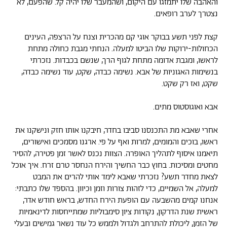
והאהבה שלו יתמזגו עם היקום, ושהמעבר שלו יהיה קל. שהפעם, לא
נצטרך לערב רופאים.
קצת לפני תשע בבוקר אוגי קם מהכרית וצנח על הרצפה, העינים
הכחולות-ירוקות שלו הביטו למעלה. הנחתי מגבת כחולה מתחת
לראשו, ומגבת אדומה מתחת לגוף הרך, שנשם בכבדות. נזכרתי
בנשימות האגוניות של אבא. נשימה כבדה, שקט, עוד נשימה כבדה,
שקט, ואז רק שקט.
אבא ואוגוסטוס מתים.
אחרי שאבא מת התכנסנו סביבו בחדר, חיבקנו אותו חזק ונישקנו את
ראשו, בוכים והמומים, למרות ואף על פי. ארגנו מסמכים ואישורים,
תיאמנו איסוף לתהליך האופרה. הצוות נכנס לאשר זמן פטירה, להסיר
מחטים ומסיכות. בחוץ כבר החשיך והירח הנחסר טרם זרח. איך אוכל
לצאת מחדר תשע? נזכרתי שאבא לימד אותי להרים את המבט
למעלה, אל השמיים, כדי לזהות צורות וזמן וכיוון. בהספד שלו כתבתי:
אנחנו קמים מהשבעה עם הופעת הירח החדש, בראש חודש אדר,
ראשית שנת הדרקון, נקודות ציון סימבוליות שמתייחסות לדינאמיות
של הזמן, ליכולת להתרחב ולגדול ולממש כל עוד נשאר גמישים ובעלי