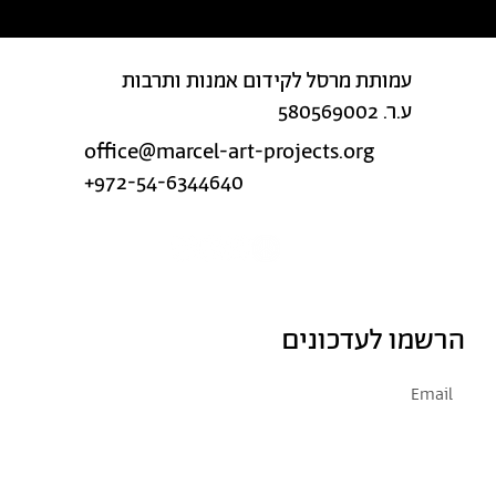
עמותת מרסל לקידום אמנות ותרבות
ע.ר. 580569002
office@marcel-art-projects.org
+972-54-6344640
הרשמו לעדכונים
אני מסכימ/ה לקבל דיוור
קראתי ואני מסכימ/ה
למדיניות הפרטיות