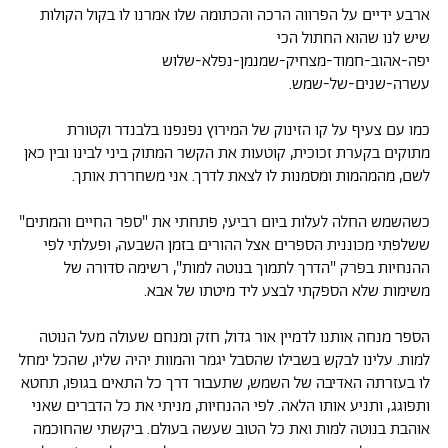
ארבע ידיים על הפרווה הרכה והכתומה שלו אמרנו לו בקול הקולות
שיש לנו שהוא החתול הכי
יפה-אהוב-חמוד-מצחיק-שמנמן-נפלא-שלוש
עשרה-שנים-של-שמש.
כמו עם צעיף על קו הזינוק של המירוץ נפנפנו בלבנדר וקטורת
מתוקים בקערת זכוכית, קוטעות את הקשר המתוק ביני לבינו ובין כאן
לשם, מהמהמות ומסמנות לו לצאת לדרך. אני משחררת אותך.
כשהשמש החלה לעלות ביום רביעי, פתחתי את "ספר החיים והמתים"
ששלפתי מכוננית הספרים אצל ההורים בזמן השבעה, ופעלתי לפי
ההנחיות בפרק "הדרך לתמוך בנוטה למות", רשימה סדורה של
משימות שלא הספקתי לבצע ליד מיטתו של אבא.
הספר מנחה אותנו לדמיין אור גדול, חזק ומנחם שעולה מעל הנוטה
למות. עלינו לבקש בשבילו שהסבל יגמר והמוות יהיה שליו, שהכל ימחל
לו בעזרתה האדיבה של השמש, שתעבור דרך כל התאים בגופו, תחטא
ותפוגג, ותניע אותו הלאה. לפי ההנחיות, מניתי את כל הדברים שאני
אוהבת בנוטה למות ואת כל הטוב שעשה בעולם. ביקשתי שהחוכמה