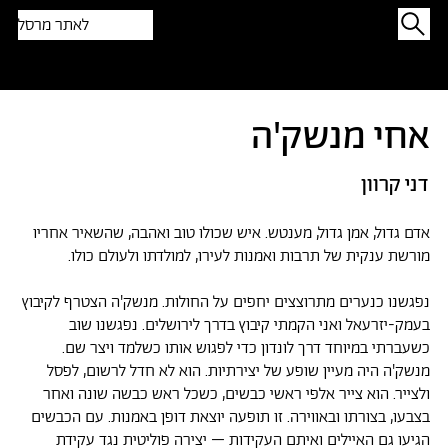
לאתר מרסל
תפתיעו בטקסט אקראי
אחי מנשק'ה
דני קרוון
אדם גדול, אמן גדול, מענטש. איש שכולו טוב ואהבה, שהשאיר אחריו
מורשת ענקית של תרבות ואמנות לעירו, למולדתו ולעולם כולו.
נפגשנו כנערים מתרוצצים יחפים על החולות. מנשק'ה הצטרף לקיבוץ
בעמק-יזרעאל ואני הקמתי קיבוץ בדרך לירושלים. נפגשנו שוב
כשעברתי במיוחד דרך לונדון כדי לפגוש אותו כשלמד ויצר שם.
מנשק'ה היה מעיין שופע של יצירתיות. הוא לא חדל לרשום, לפסל
ולצייר. הוא צייר אלפי ראשי כבשים, כשכל ראש כבשה שונה ואחר
בצבעו, בצורתו ובאווירה. זו תופעה יוצאת דופן באמנות. עם הכבשים
הגיעו גם האיילים ואיתם העקידות – יצירה פוליטית נגד עקידת