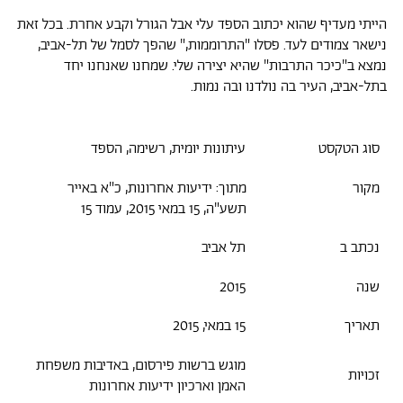
הייתי מעדיף שהוא יכתוב הספד עלי אבל הגורל וקבע אחרת. בכל זאת
נישאר צמודים לעד. פסלו "התרוממות," שהפך לסמל של תל-אביב,
נמצא ב"כיכר התרבות" שהיא יצירה שלי. שמחנו שאנחנו יחד
בתל-אביב, העיר בה נולדנו ובה נמות.
סוג הטקסט
עיתונות יומית, רשימה, הספד
מקור
מתוך: ידיעות אחרונות, כ"א באייר
תשע"ה, 15 במאי 2015, עמוד 15
נכתב ב
תל אביב
שנה
2015
תאריך
15 במאי, 2015
מוגש ברשות פירסום, באדיבות משפחת
זכויות
האמן וארכיון ידיעות אחרונות