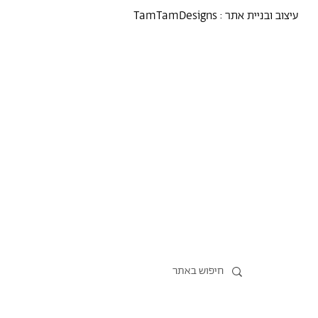
עיצוב ובניית אתר :
TamTamDesigns
מרסל
נקודת מבט
אירועים
כל הטקסטים
סיורים
אמניות/ים
תכנית התמחות
אוספים
אודות מרסל
אודות
חנות תרבות
?יש לך הצעה
תקנון החנות
חדשות
הצהרת נגישות
מדיניות פרטיות