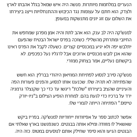
הנערים במלחמות מיותרות. מנשה היה איש שמאל בגלל אהבתו לארץ
ולצדק. הוא חתם על עצומות נגד הכיבוש וההתנחלויות וייצג ביצירתו
את השלום עם זוג יונים מתנשקות במעופן.
למנש'קה היה לב ענק. הוא אהב לתת והיה אמן מפרגן שמחפש את
החיובי ומתרחק מהשלילי. כשזכה בפרס ישראל הבטיח שהפעם
יתלבש יפה ולא יגיע במכנסיים קצרים. כשעלה לקבל את הפרס ראינו
שהוא אכן לובש מכנסיים ארוכים אבל לרגליו נעל כפכפים. לא
ביקשתם נעליים, אמר בצחוק ממזרי.
מנש'קה סירב לנסוע לפתיחת המוזיאון היהודי בברלין. הוא חשש
שהפתיחה לא תהיה שלו. שכנענו אותו לנסוע, והפנים פעורות הפה
והעיניים שהציב ביצירתו "שלכת" ריגשו עד כדי כך שקנצלר גרמניה
ירד על ברכיו כדי לגעת בהם. למחרת הופיע הצילום ב"ניו-יורק
טיימס." הפתיחה הייתה לגמרי שלו.
אפשר לכתוב ספר על אפיזודות ייחודיות למנש'קה. בפריז ביקש
שאשאיל לו מזוודה ומילא אותה בבגטים. כשנפגשנו בארץ שאלתי אם
הבגטים הגיעו והוא סיפר שחילק אותם לנוסעים במטוס. כזה היה.