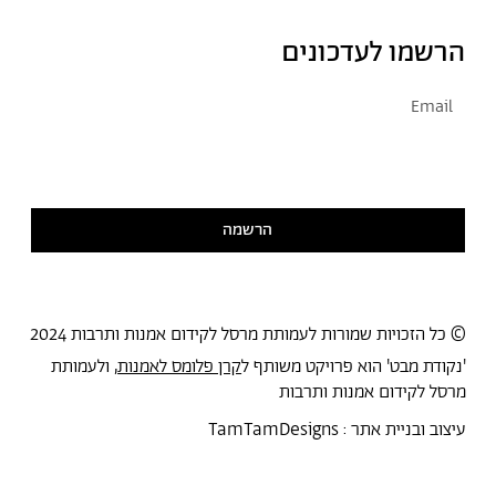
הרשמו לעדכונים
אני מסכימ/ה לקבל דיוור
קראתי ואני מסכימ/ה
למדיניות הפרטיות
הרשמה
© כל הזכויות שמורות לעמותת מרסל לקידום אמנות ותרבות 2024
'נקודת מבט' הוא פרויקט משותף ל
קרן פלומס לאמנות
, ולעמותת
מרסל לקידום אמנות ותרבות
עיצוב ובניית אתר :
TamTamDesigns