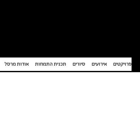
פרויקטים
אירועים
סיורים
תכנית התמחות
אודות מרסל