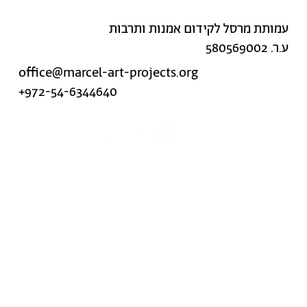
עמותת מרסל לקידום אמנות ותרבות
ע.ר. 580569002
office@marcel-art-projects.org
+972-54-6344640