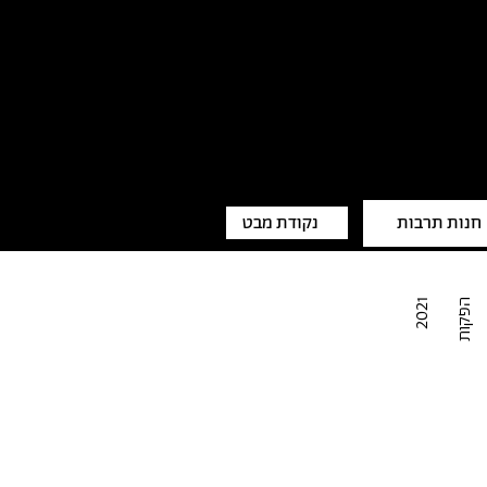
חנות תרבות
נקודת מבט
הפקות
2021