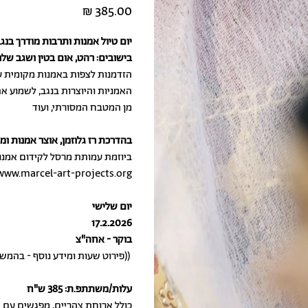
מחיר
יום טיול אמנות ותרבות מודרך בנג
בישובים: רהט, אום בטין ושגב שלו
הזדמנות לצפות באמנות מקומית ע
האמניות והיוצרות בנגב, לשמוע א
מן המטבח המסורתי, ועוד
בהדרכת רז גלוזמן, אוצר אמנות ומ
ביוזמת עמותת מרסל לקידום אמנו
www.marcel-art-projects.org
יום שלישי
17.2.2026
בוקר - אחה"צ
((פירוט שעות ומידע נוסף - בהמשך))
עלות/משתתפ.ת: 385 ש"ח
כולל ארוחת צהריים, מפגשים עם 