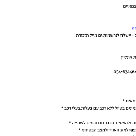
צמאיים
זה
- יישלח לנרשמות.ים מייל תזכורת
אונליין
צמאית
* ננסה לסייע ולחבר מתעניינות.מתעניינים בטיול ללא רכב עם בעלות.בעלי רכב
וחות ולהצטייד בבגד חם ובמים לשתייה
כפוף למזג האויר ולמצב הבטחוני