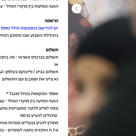
הגעה ונסיעות בין מוקדי הטיול - ע
הרשמה
יש להירשם באמצעות מילוי טופס 
בתחילת השבוע שבו מתוכנן הטיול 
תשלום
תשלום בכרטיס אשראי - פה בחנות 
או
תשלום בביט / פייבוקס בטלפון: 054-6344640
נא ציינו את שמכן.ם עם התשלום
* מספר המקומות בטיול מוגבל
* הגעה ונסיעה בין מוקדי הטיול - ע
שיכולים להציע טרמפ
* מומלץ להגיע בנעליים סגורות ונ
* ט.ל.ח התכנית נתונה לשינויים - ב