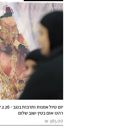
רהט-אום בטין-שגב שלום
מחיר