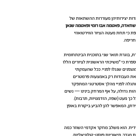
מדות יצירותיהן מעוררות ההשתאות של
חאדה, פאטמה אבו רומי ופאטמה שנאן
כי תחת מעטה הציור הווירטואוזי
חריפה
.
רת, בוגרת תואר שני בתוכנית הבינתחומית
פרת כי "משיכתי הראשונית לציורים הללו
צפנים שנגלו לפניי. ככל שהעמקתי
ן את העבודות רק באמצעות פרמטרים
מתגלה לפניי מהלך אסטרטגי המתפקד
זדהות גדולה, על אף המרחק בינינו — נשים
 כך מעט (שפה, הזדמנויות, תרבות).
רתן, המאפשר להן להביע ביקורת באופן
דית. הוא משלב מחקר אקדמי השוזר כמה
 מגדר, תיאוריות פוסט-קולוניאליות,