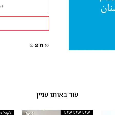
הו
עוד באותו עניין
NEW NEW NEW
לקהל צע