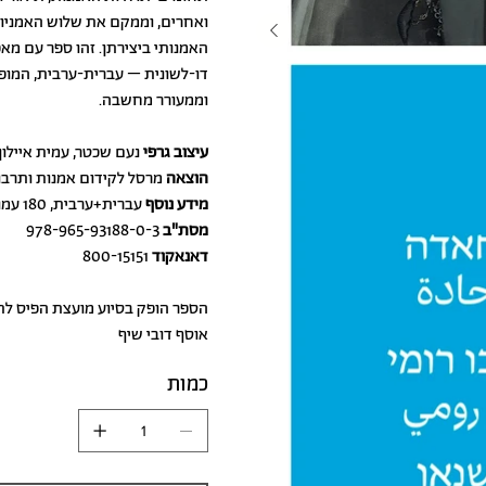
ואחרים, וממקם את שלוש האמניו
האמנותי ביצירתן. זהו ספר עם מא
דו-לשונית – עברית-ערבית, המופי
וממעורר מחשבה.
עיצוב גרפי
נעם שכטר, עמית איילון
הוצאה
מרסל לקידום אמנות ותרבות (24
מידע נוסף
עברית+ערבית, 180 עמודים, כריכה רכה, הדפסה בצבע
מסת"ב
978-965-93188-0-3
דאנאקוד
800-15151
הספר הופק בסיוע מועצת הפיס לת
אוסף דובי שיף
כמות