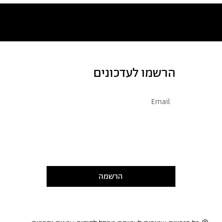
מאמרים
הרשמו לעדכונים
אני מסכימ/ה לקבל דיוור
קראתי ואני מסכימ/ה
למדיניות
הפרטיות
הרשמה
: אנדרטת הנגב
 אדריכלות לעניים
כן כפול: פעולה אמנותית
וביץ: השמש. הירח. אתה זוכר? הם
ם. כרגיל
ה ביקורתית