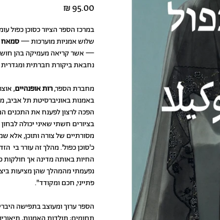
מחיר
במרכז הספר הציור כסוכן כפול עו
שלוש אמניות מוערכות —
סמאח ש
— אשר קריאה מעמיקה בהן חושפת 
נחבאת ביקורת חברתית ומגדרית 
מחברת הספר,
רות אופנהיים
, אוצ
באמנות באוניברסיטת תל אביב, מס
הפכה לרצון לפענח את התכנים המו
בציורים חשתי שאיני יכולה לבחו
מסורתיים של צורה ותוכן, אלא ש
כ'סוכן כפול'. מהלך זה עורר בי ה
החיות באותה מדינה אך חולקות כל
נפעמתי מהמהלך שהן מציעות ביצי
פתייני, חכם ומקודד"
.
הספר ערוך ומעוצב בתפישה היברי
תחומים: תולדות האמנות, תיאוריות