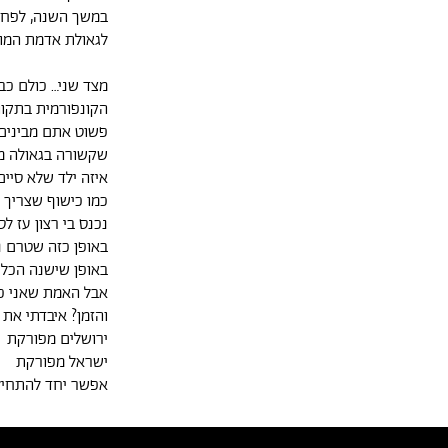
במשך השנה, לפח
לגאולת אדמת המו
מצד שני… כולם כב
הקונפורמית בתקוו
פשוט אתם מבינים 
שקשורה בגאולה מ
איזה ילד שלא סיים את העבודה אי
כמו כישוף שצריך 
נכנס בי רצון עז 
באופן כזה שטרם נ
באופן שישנה הכל
אבל האמת שאני כ
והזמן? איבדתי את
ירושלים מפורקת
ישראל מפורקת
אפשר יחד להתחי