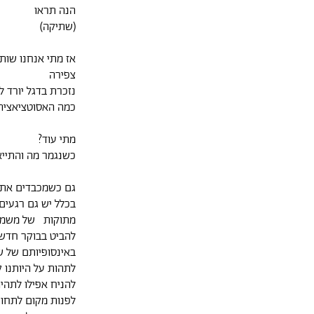
הנה תראו
(שתיקה)
אז מתי אנחנו שות
צפירה
נזכרת בדגל יורד ל
כמה האסוטציאציה הזו מגרדת
מתי עוד?
כשנגמר מה והתייא
גם כשמכבדים את
בכלל יש גם רגעים
מתוקות של משמע
להביט בבוקר חדש
באינסופיותם של ש
לתהות על היותנו 
להניח אפילו לתהיה
לפנות מקום לתחו