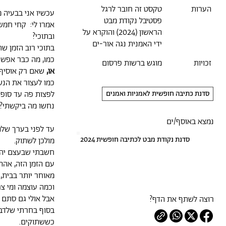
הערות
טקסט זה חובר לרגל
עכשיו אני בבעיה 
פסטיבל נקודת מבט
אמרו לי: קחי חמש
הראשון (2024) והוקרא על
ובתוכי?
ידי האמנית נגה אור-ים
בתוכי רוב הזמן שת
כמו, מה כבר אפשר
זכויות
מוגש ברשות פרסום
או,
שאם רק אוסיף 
כמו לעצור את הנש
סדנת כתיבה חופשית לאמניות ואמנים
לפצות פה עד סופ
נחשו מה ביקשתי?
נמצא באוסף/ים
עד לפני בערך של
סדנת נקודת מבט לכתיבה חופשית 2024
מולכן לשתוק.
חשבתי שבעצם יהיה
עם הזמן הזה, אהה
מאוחר יותר בבית,
וכמה עוצמה ומי צר
אבל אולי גם סתם 
רוצה לשתף את הדף?
בסוף בחרתי שלדבר
כששתוקים.