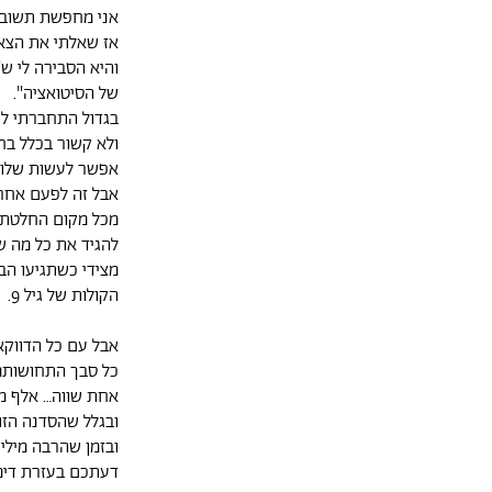
אני מחפשת תשוב
אז שאלתי את הצאט T
והיא הסבירה לי ש
של הסיטואציה".
בגדול התחברתי לר
ולא קשור בכלל בח
אפשר לעשות שלום
אבל זה לפעם אחרת
מכל מקום החלטתי 
להגיד את כל מה שי
מצידי כשתגיעו ה
הקולות של גיל 9.
אבל עם כל הדווקא
כל סבך התחושותמ
אחת שווה… אלף מי
ובגלל שהסדנה הזו
ובזמן שהרבה מילי
דעתכם בעזרת דימ