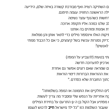
 השתיקה רצויה ואף מבורכת קשורה באיזה שלם, הידיעה
לה הראשונה החוויה עצמה תיפגם.
חשות כשהנוף עוצר נשימה
 שלנו כמהה אליו תקופה ארוכה
ת אמנות ומזהים בה אותנו
יקות האלו אינספור מילים כדי לתאר אותן והן ממלאת
יוק נסגרות עכשיו בשל קיצוצים, כי אם כל הכבוד ממתי
 לאנשים?
תי בטעות (להצביע על המפה)
ארכיון לתערוכה חדשה
לים שמראה שאם רוצים אפשר גם אחרת
את ההוראות הברורות דימוי הוראות
בתוך החוברת שלא כסדרם.."
לים החלקיים את התמונה או המפה בשלמותה"
קח אחריות על הנפש שלי ומסביר מה צריך לעשות.
תאכלס, אולי זה לא מפתיע אבל הקול בן ה-9 התרעם על בחירת המילים
שעבור השלמות הזו "כל ילד מישראל
חייב
לרכוש לעצמו