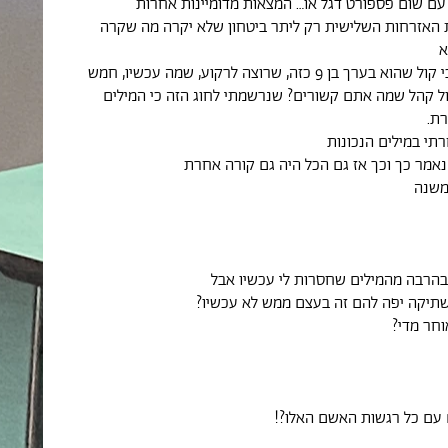
 עם שום פספורט דגל או… המצאות מדומיינות אחרות
 האזרחות השלישית רק ליתר ביטחון שלא יקרה מה שקרה
א
אתן יודעות עולה בי קול שהוא בערך בן 9 כזה, שרוצה לרקוע, שמה עכשיו, חמש
ול קהל שמה אתם קשורים? שנרשמתי לחוג הזה כי המילים
רת.
תי במילים הנכונות
נאמר כך וכך אז גם הכל היה גם קורה אחרת
משנה
בהרבה מהמילים שחסרות לי עכשיו אבל
שתיקה יפה להם זה בעצם ממש לא עכשיו?
וחר מדי?
 עם כל רגשות האשם האלו?!