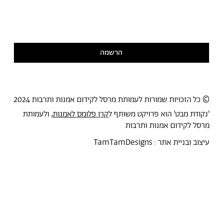
אני מסכימ/ה לקבל דיוור
קראתי ואני מסכימ/ה
למדיניות הפרטיות
הרשמה
© כל הזכויות שמורות לעמותת מרסל לקידום אמנות ותרבות 2024
'נקודת מבט' הוא פרויקט משותף ל
קרן פלומס לאמנות
, ולעמותת
מרסל לקידום אמנות ותרבות
עיצוב ובניית אתר :
TamTamDesigns
מרסל
נקודת מבט
אירועים
כל הטקסטים
סיורים
אמניות/ים