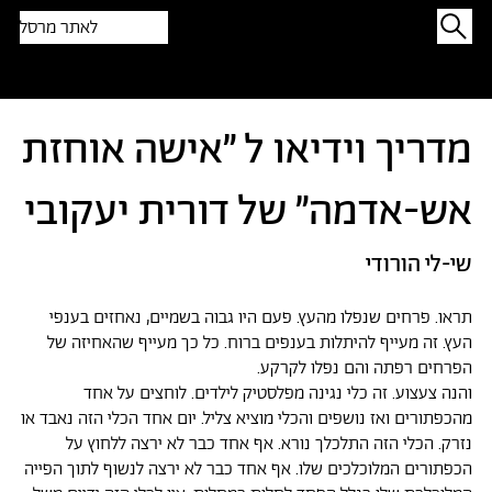
לאתר מרסל
תפתיעו בטקסט אקראי
מדריך וידיאו ל ״אישה אוחזת
אש-אדמה״ של דורית יעקובי
שי-לי הורודי
תראו. פרחים שנפלו מהעץ. פעם היו גבוה בשמיים, נאחזים בענפי
העץ. זה מעייף להיתלות בענפים ברוח. כל כך מעייף שהאחיזה של
הפרחים רפתה והם נפלו לקרקע.
והנה צעצוע. זה כלי נגינה מפלסטיק לילדים. לוחצים על אחד
מהכפתורים ואז נושפים והכלי מוציא צליל. יום אחד הכלי הזה נאבד או
נזרק. הכלי הזה התלכלך נורא. אף אחד כבר לא ירצה ללחוץ על
הכפתורים המלוכלכים שלו. אף אחד כבר לא ירצה לנשוף לתוך הפייה