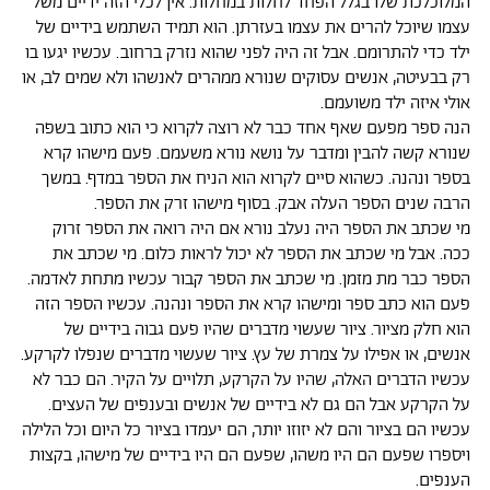
המלוכלכת שלו בגלל הפחד לחלות במחלות. אין לכלי הזה ידיים משל
עצמו שיוכל להרים את עצמו בעזרתן. הוא תמיד השתמש בידיים של
ילד כדי להתרומם. אבל זה היה לפני שהוא נזרק ברחוב. עכשיו יגעו בו
רק בבעיטה, אנשים עסוקים שנורא ממהרים לאנשהו ולא שמים לב, או
אולי איזה ילד משועמם.
הנה ספר מפעם שאף אחד כבר לא רוצה לקרוא כי הוא כתוב בשפה
שנורא קשה להבין ומדבר על נושא נורא משעמם. פעם מישהו קרא
בספר ונהנה. כשהוא סיים לקרוא הוא הניח את הספר במדף. במשך
הרבה שנים הספר העלה אבק. בסוף מישהו זרק את הספר.
מי שכתב את הספר היה נעלב נורא אם היה רואה את הספר זרוק
ככה. אבל מי שכתב את הספר לא יכול לראות כלום. מי שכתב את
הספר כבר מת מזמן. מי שכתב את הספר קבור עכשיו מתחת לאדמה.
פעם הוא כתב ספר ומישהו קרא את הספר ונהנה. עכשיו הספר הזה
הוא חלק מציור. ציור שעשוי מדברים שהיו פעם גבוה בידיים של
אנשים, או אפילו על צמרת של עץ. ציור שעשוי מדברים שנפלו לקרקע.
עכשיו הדברים האלה, שהיו על הקרקע, תלויים על הקיר. הם כבר לא
על הקרקע אבל הם גם לא בידיים של אנשים ובענפים של העצים.
עכשיו הם בציור והם לא יזוזו יותר, הם יעמדו בציור כל היום וכל הלילה
ויספרו שפעם הם היו משהו, שפעם הם היו בידיים של מישהו, בקצות
הענפים.