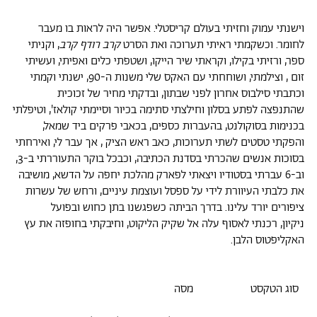
וישנתי עמוק וחזיתי בעולם קריסטלי. אפשר היה לראות בו מעבר
לחומר. וכשקמתי ראיתי תערוכה ואת הסרט
קרב רודף קרב
, וקניתי
ספר, ורזיתי בקילו, וקראתי שיר הייקו, ושטפתי כלים ואפיתי, ועשיתי
זום , וצילמתי, ושוחחתי עם האקס שלי משנות ה-90, ישנתי וקמתי
וכתבתי סילבוס אחרון לפני שבתון, ובדקתי מחיר של זכוכית
שהתנפצה לפתע בסלון וחילצתי סתימה בכיור וסיימתי קולאז', וטיפלתי
בכנימות בסוקולנט, בהעברות כספים, בכאבי פרקים ביד שמאל,
והפקתי טסטים לשתי תערוכות, כאב ראש הציק , אך עבר לי, ואירחתי
בסוכות אנשים שהכרתי בסדנת הכתיבה, וכבכל בוקר התעוררתי ב-3,
וב-6 עברתי בסטודיו ויצאתי לפארק מהלכת יחפה על הדשא, מושיבה
את כלבתי העיוורת לידי על ספסל ועוצמת עיניים, ורחש של עשרות
ציפורים יורד עלינו. בדרך הביתה כשפגשנו בתן כחוש ובפועל
ניקיון, רכנתי לאסוף עלה אל שקיק הליקוט, וחיבקתי בחופזה את עץ
האקליפטוס הלבן.
סוג הטקסט
מסה