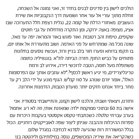
הולכים לישון בין סדינים לבנים בחדר זר, ואני נמוגה אל השכחה,
זוחלת מתוך עורי אל עור אחר ושומעת דרך הנקבוביות את שירת
העשבים. מאחורי הדלת של קומה 22, נגלית רצפת חלל התערוכה שבו
אציג, מצופה באצה ירוקה, ומן התקרה מזדחלות על גבי חוטים
שקופים, טיפות זהב רטובות. ואור פוגש באור והמראה יפה עד מאד,
שונה מכל מה שמתרחש על פני האדמה. ושוב מתעוררת אל אותו יום,
בו תקפו בדוחא ופערו חור בלב בניין ורוד, ועכשיו נוסעים בחלונות
פתוחים על כביש החוף, חזרה הביתה לת"א. בוגנוויליה כתומה
משתפלת מעל חומה, הטבה לרוכשי דירה, אירוע לב ורמת
טריגליצרידים, מי יגיע ראשון לכסף?.“לא עוזבים אותך עם הפרסומות
האלו", אומר יורם שנוהג על 110 קמ״ש. הגוף מונע על ידי הלב רק עד
מחר. ביחד אנחנו חזקים יותר. מועדון הטבות, הזדמנות אחרונה.
וחזרנו, ויצאתי ושבתי, והלכנו לישון וקמנו, והתיישבתי בסטודיו. אני
אישה בת 60 ובתוכי ממוקמת ילדה שמאזנת אותי, וזה לא רע. אתמול
בערב עברתי טלטלה כשכתבתי טקסט אקסטטי בעקבות היכרות עם
ספרות ההיכלות וההבנה שניתן ליצור שפה לאובייקטים רוחניים. הכול
בגלל המשוררת רות שהגיעה לסדנא לכתיבה במגדל שלום.
כשהקריאה את שיריה המכושפים, נגסה במילותיהם וליהטטה בנו