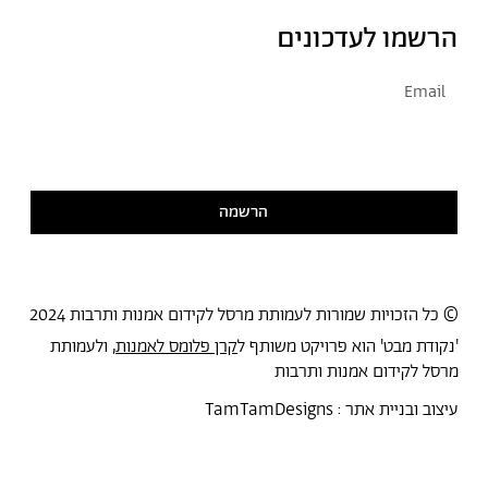
הרשמו לעדכונים
אני מסכימ/ה לקבל דיוור
קראתי ואני מסכימ/ה
למדיניות הפרטיות
הרשמה
© כל הזכויות שמורות לעמותת מרסל לקידום אמנות ותרבות 2024
'נקודת מבט' הוא פרויקט משותף ל
קרן פלומס לאמנות
, ולעמותת
מרסל לקידום אמנות ותרבות
עיצוב ובניית אתר :
TamTamDesigns