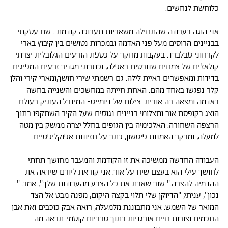
כלוחשת לנחשים.
אני הוגה בעבודה שהתחילה משאריות תערוכה קודמת . שם עסקתי
בבניינים הרוסים מעל פני האדמה ובמכרות נטושים בין קיבוץ בארי
לקרחוני סבלברד. בעקבות מחקר על כספת הזרעים הגלובלית יצרתי
קולאז'ים של צמחים שנובטים באפלה, וכתבתי מגדיר זרעים המפיגים
בדידות ומאפשרים ראיית לילה. גם רשמתי שירי חושך,ומארי קירי והלן
קלר נפגשו באחד מהם. האחת חייתה במחשכים והשנייה בחשה
באדמה ומצאה בה אורית. צילום של ניומייט- המינרל העתיק בעולם
הוצג בקופסת אור ותצלומי בניינים נגוסים שעל הקיר השתקפו בתוך
הרצפה השחורה. האלכימיה בין הגופים בחלל יצרה ממשק בין מטה
למעלה, ומבקר האמנות פיטשון, כתב על חזיונות אפוקליפטיים.
העבודה החדשה ממשיכה את זו הקודמת והמעבר מחושך תחתי
לחושך עילי הוא בעצם שיח על אור. אני קוראת ליורם שיראה את
ההדמיה להצבה." שוב שאבת את כל הצבע מהעבודות שלך", אמר. "
נכון", עניתי, "הדיוקן שלי תלוי בקצה היקום, מפנה מבט אל הצד
המואר של השמש. אני מתבוננת מלמעלה, רואה אבק כוכבים ואת אבן
החכמים וצורות חיים אורגניות בתוך טרריום קוסמי. תראה מה