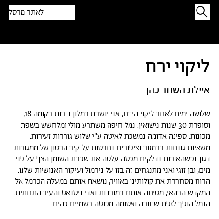
לאתר מרסל
תפתיעו בטקסט אקראי
ליקוי ירח
איילת השחר כהן
שלושה ימים לאחר ליקוי הירח, אני יושבת במלון דירות בקומה 18,
וסופרת 30 שנות נישואין. נמל חיפה משתרע מולי ומלחשש בשפת
מכונות. ספינה אדומה נמשכת לאיטה ע"י שלוש גוררות זעירות.
משאיות גונחות ברמזור וציפורים נחבטות על קיר הבטון של ממגורות
דגון. וכשהאורות נדלקים מכסה עלטה את שכבת השומן הצף על פני
מים, ובן זוגי ואני מתנגחים זה בזו על נירמול ועיקור האנושיות שלנו.
הרוח מסחררת את קולותינו באוויר, נושאת אותם במעלה הכרמל אל
המקדש הבהאי, מטיחה אותם במורדות ואדי ניסנאס והעיר התחתית.
הנמל הופך לזפת שחורה ואטומה מכוסה בשמיים כהים.