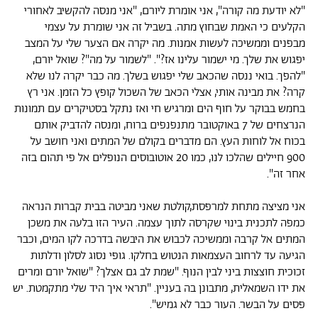
"לא יודעת מה קורה", אני אומרת ליורם, "אני מנסה להקשיב לאחורי
הקלעים כי האמת שבחוץ מתה. בשביל זה אני שומרת על עצמי
מבפנים וממשיכה לעשות אמנות. מה יקרה אם הצער שלי על המצב
יפגוש את שלך. מי ישמור עלינו אז?". "לשמור על מה"? שואל יורם,
"להפך. בואי ננסה שהכאב שלי יפגוש בשלך. מה כבר יקרה לנו שלא
קרה? את מבינה אותי, אצלי הכאב של השכול קופץ כל הזמן. אני רץ
בחמש בבוקר על חוף הים ומרגיש חי ואז נתקל בסטיקרים עם תמונות
הנרצחים של 7 באוקטובר מתנפנפים ברוח, ומנסה להדביק אותם
בכוח אל לוחות העץ. הם מדברים בקולם של המתים ואני חושב על
900 חיילים שהלכו לנו, כמו 20 אוטובוסים הנופלים אל פי תהום בזה
אחר זה".
אני מציצה מתחת למרפסת,קולטת שאני מביטה בבית קברות הנראה
כמפה לתכנית בינוי שקרסה לתוך עצמה. העיר הזו בלעה את משכן
המתים אל קרבה וממשיכה לכבוש את היבשה בדרכה לקו המים, וכבר
הגיעה עד לרחוב העצמאות הנטוש בחלקו. גופי נסוג לסלון ודלתות
זכוכית חוצצות ביני לבין הנוף. "שמת לב גם אצלך? "שואל יורם ומרים
את ידו השמאלית, מתבונן בה בעניין. "תראי איך היד שלי מתקמטת. יש
פסים על הבשר. העור כבר לא גמיש".