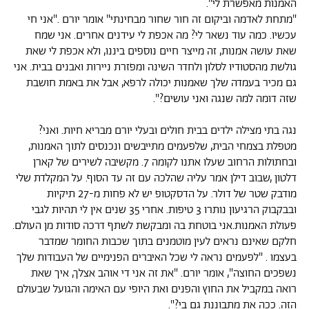
האמנות מאפשרת לי".
"מתחת לאדמה וביקום זה חור שחור מבחינתי" אומר יורם ."אני חי
עכשיו. כמה עוד נשאר לי? מה אכפת לי עידנים אחרים. אני שמח
שאת עושה אמנות, זה מייצר חיים נוספים ביננו, ולא אכפת לי שאת
גולשת מהסטודיו לסלון ולחדר השינה ומפזרת ניירות ואבנים בבית. אני
גם מכיר בעמדה שלך שאמנות יכולה לרפא, אבל את באמת חושבת
שזה דומה למה שנגה ואני עושים?".
נגה בתי מצילה ילדים בבית חולים ובעלי יורם מבריא חיות. ואני?
מטפלת בצמחי הבית, שלפעמים מתייבשים ונכנסים לתוך האמנות,
ובחתולות הרחוב שעלו אתנו לקומה 7. מקשיבה לשירים של קארן
דלטון ,שבוב דילן אמר עליה שהלכה עם זה עד הסוף. על המקלדת שלי
מודבק שטר של דולר. על הדסקטופ יש לא פחות מ-27 תיקיות
ובבקבוק הרגיעון נותרו 3 טיפות. אחרי 35 שנים אין לי תהיות לגבי
פעולת האמנות.אני בוטחת בה ומבקשת לשתף דרכה סודות מן העולם.
חלקם שאינם נראים לעין מוטמנים בתוך שכבות החומר שמדבר
בעצמו . "לפעמים נראה לי שכל האיברים הפנימיים של העבודות שלך
נשפכים החוצה", אומר יורם. "את זה אני די אוהב אצלך, איך שאת
רואה במקביל את החוץ והפנים ואת היופי עם האימה והגועל שבעולם
הזה. ככה את מתבוננת גם בי?".