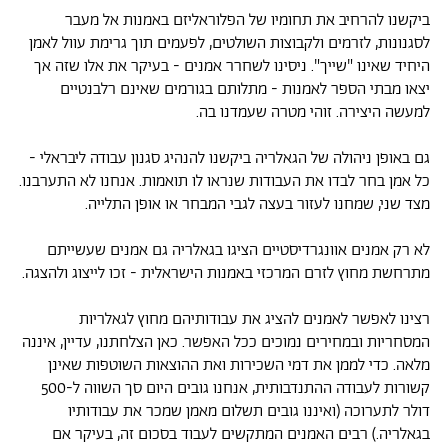
ביקשנו להרחיב את תחומיו של הפלוראליזם באמנות אל מעבר
לסגנונות, לזרמים ולקבוצות השולטים, לפעמים תוך גרימת עוול לאמן
היחיד שאינו "שייך". ניסינו לשחרר אמנים - בעיקר את אלו שזה אך
יצאו מבתי הספר לאמנות - מתלותם בגורמים שאינם רלבנטיים
למעשה היצירה. זוהי מטרה שעמדנו בה.
גם באופן ניהולה של הגאלריה ביקשנו להנהיג סגנון עבודה ליבראלי -
כל אמן בחר לבדו את העבודות שנראו לו תואמות. אנחנו לא התערבנו.
מצד שני, שמחנו לעזור בעצה לגבי המבחר או אופן התלייה.
לא רק אמנים אוונגרדיסטיים הציגו בגאלריה גם אמנים שעשייתם
מתרחשת מחוץ לזרם המרכזי באמנות הישראלית - זכו לייצוג ולהצגה.
רצינו לאפשר לאמנים להציג את עבודותיהם מחוץ לגאלריות
המסחריות ובמחירים נמוכים ככל האפשר. כאן הצלחתנו, עדיין, איננה
מלאה. כדי לממן את דמי השכירות ואת ההוצאות השוטפות שאינן
קשורות לעבודה ההתנדבותית, אנחנו גובים היום סך השווה ל-500
דולר לתערוכה (ואיננו גובים תשלום מאמן שמכר את עבודותיו
בגאלריה.) רבים האמנים המתקשים לעבוד בסכום זה, בעיקר אם