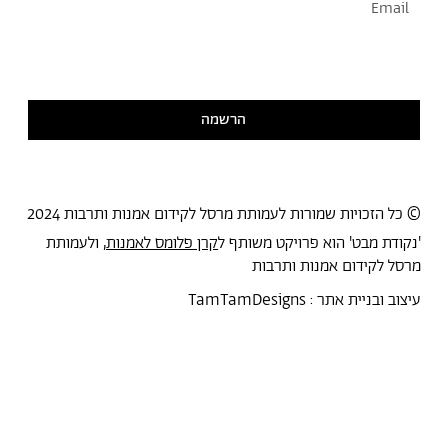
אני מסכימ/ה לקבל דיוור
קראתי ואני מסכימ/ה
למדיניות הפרטיות
הרשמה
© כל הזכויות שמורות לעמותת מרסל לקידום אמנות ותרבות 2024
'נקודת מבט' הוא פרויקט משותף ל
קרן פלומס לאמנות
, ולעמותת
מרסל לקידום אמנות ותרבות
עיצוב ובניית אתר :
TamTamDesigns
מרסל
נקודת מבט
אירועים
כל הטקסטים
סיורים
אמניות/ים