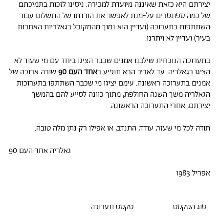
יצירתם היא כזאת שאיננה מיועדת למכירה. ניסינו לזכות בתמיכתם
של כמה ספונסרים על-מנת לאפשר את הורדתו של התשלום עבור
השתתפות בתערוכה (ועדיין הוא נמוך מהמקובל בגאלריות האחרות
בעיר) ועדיין לא ויתרנו.
בתערוכה הנוכחית שילבנו אמנים שכבר הציגו ביחד עם מי שעוד לא
הציגו בגאלריה. עד לאביב הבא תופיע ב
אחד העם 90
שורה ארוכה של
אמנים בתערוכה ראשונה. עימם יציגו מי שכבר השתתפו בתערוכות
הגאלריה משך השנה החולפת, מתוך כוונה לסייע להם בהמשך
יצירתם, אחרי התערוכה הראשונה.
תודה לכל מי שעזר, עודד, התנדב, או אפילו רק נתן מלה טובה.
גאלריה אחד העם 90
אפריל 1983
סוג הטקסט
טקסט תערוכה