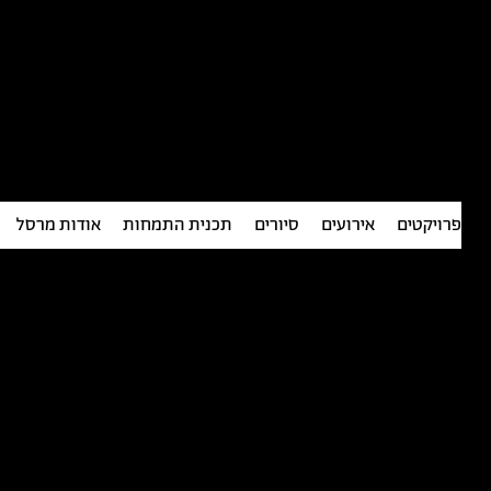
פרויקטים
אירועים
סיורים
תכנית התמחות
אודות מרסל
חנות תרבות
متجر الثقافة
Culture shop