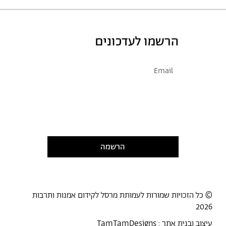
הרשמו לעדכונים
אני מסכימ/ה לקבל דיוור
קראתי ואני מסכימ/ה
למדיניות
הפרטיות
הרשמה
© כל הזכויות שמורות לעמותת מרסל לקידום אמנות ותרבות
2026
עיצוב ובנית אתר :
TamTamDesigns