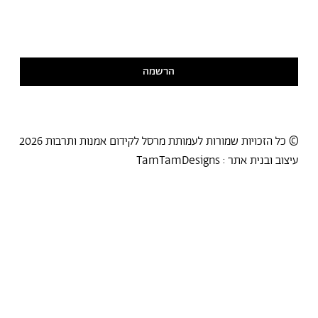
אני מסכימ/ה לקבל דיוור
קראתי ואני מסכימ/ה
למדיניות הפרטיות
הרשמה
© כל הזכויות שמורות לעמותת מרסל לקידום אמנות ותרבות 2026
עיצוב ובנית אתר :
TamTamDesigns
אירועים
תקנון החנות
סיורים
מדיניות פרטיות
תכנית התמחות
הצהרת נגישות
אודות מרסל
חנות תרבות
צרו קשר